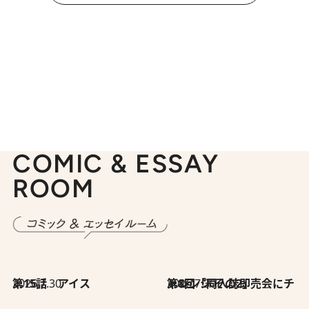
COMIC & ESSAY
ROOM
2026.7.30
第15話 アイス
2026.7.30
第8回「同人誌即売会にチャレンジ その2」