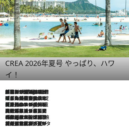
CREA 2026年夏号 やっぱり、ハワ
イ！
「荷物が増えるほど旅ストレスは増す」美容ジャーナリストがたどり着いた最終結論。“化粧品を劇的に減らす”感動の凝縮美容とは
6 Hours Ago
「旅先には金髪ウィッグを持参」日本と同じメイクでは損してる!? 美容ジャーナリストが提案する“掟破りの旅美容”とは
6 Hours Ago
【厳選旅コスメ】「身軽さ＆UV対策重視！」ヘアアーティストshucoが選んだ夏旅ベストコスメを発表【Mサイズジップ】
6 Hours Ago
2026.8.5
【厳選旅コスメ】国内をあちこち移動する河井菜摘が選んだ夏旅ベストコスメ発表！「リラックスアイテムはマスト」【Mサイズジップ】
2026.8.4
【厳選旅コスメ】「紫外線＆乾燥対策しながらメイク感も！」ヘア＆メイクGeorgeが選んだ夏旅ベストコスメを発表！【Mサイズジップ】
2026.8.3
【厳選旅コスメ】「保湿もタイパ重視！」“サウナ好き”タレント清水みさとが愛用する夏旅ベストコスメを発表！【Mサイズジップ】