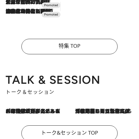
2026.7.17
「土佐和ハーブかき氷」がOMO7高知に登場！生姜、山椒、大葉など目にも舌にも涼を呼ぶ郷土の味
2026.7.10
NEW OPEN！【界 草津】名湯の地に誕生。趣の異なる2種の温泉と上州ならではの会席・蕎麦割烹など美食を味わう究極の癒やし旅
特集 TOP
TALK & SESSION
トーク＆セッション
2026.8.3
「今後値上げがあるとすれば…」「リスクがあるのは今年の冬」エネルギー専門家が語る、ホルムズ海峡封鎖が家庭にもたらす“ある心配”
2026.8.3
「住宅建てられない…」「サーチャージ料の高値が続いている」ホルムズ海峡封鎖による影響はいつまで続く？《エネルギー専門家に聞く“どうなる日本の暮らし”》
トーク&セッション TOP