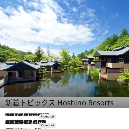
新着トピックス Hoshino Resorts
2026.7.31
【ホテル帰省】という選択肢をOMOが提案。家族とほどよい距離を保つには「昼は実家、夜は気兼ねなくホテルで！」
2026.7.24
【夏限定ディナーコース】旬を迎える稚鮎や花ズッキーニなどをイタリア・トスカーナの郷土料理の手法で満喫！