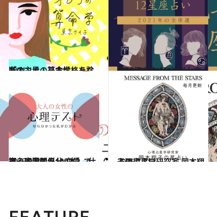
2021.1.6
「オンナの算命学」あなたの主星・基本性格を診断！
占い
2020.12.15
“視える占い師”流光七奈の12星座占い
占い
2025.9.28
【心理テスト100本】で知る本当の自分 恋愛、仕事、人間関係…
占い
2026.7.31
心理占星学研究家 岡本翔子の星占い
占い
FEATURE