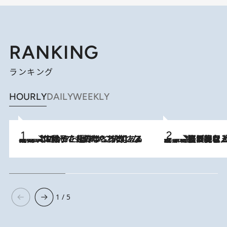
RANKING
ランキング
HOURLY
DAILY
WEEKLY
2026.8.5
【阿川佐和子さんの年とる力】なぜ70代で始めた趣味は“こんなに楽しい”のか？ ピアノ、俳句…スランプに陥っても続けられる“ある秘訣”とは
2026.8.5
【なぜ吉沢亮は「気配を消せる」のか？】興行収入208億の『国宝』を経て挑むミュージカル『ディア・エヴァン・ハンセン』。トップ俳優が舞台上でさらけ出した“孤独”とは
1 / 5