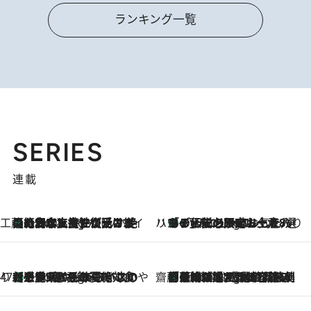
ランキング一覧
SERIES
連載
工藤まやのおもてなしハワイ
【ハワイ土産】ローカルの絶大な支持で復活！ 絶品の幻クッキー《元ファンの日本人女性が受け継いだ名店》
6 Hours Ago
ハワイ賢者 リサのお気に入りリスト
あの伝説の限定トートも！ リニューアルした「ディーン＆デルーカ ハワイ」で必須のお土産8選
6 Hours Ago
47都道府県の手みやげ ひんやりスイーツで夏を満喫
【三重県】この夏絶対食べたい 冷やしておいしいおやつ3選 お餅×アイスの新感覚スイーツ
6 Hours Ago
齋藤 薫 美容脳ルネサンス
「荷物が増えるほど旅ストレスは増す」美容ジャーナリストがたどり着いた最終結論。“化粧品を劇的に減らす”感動の凝縮美容とは
6 Hours Ago