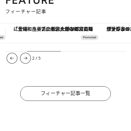
フィーチャー記事
ヴァシュロン・コンスタンタン「オーヴァーシーズ・オートマティック」。旅愛好家のお気に入りコレクションから、ジェンダーレスな新作が登場
【銀座で出合う最旬美容】美髪ケアや上質な眠
3
/
5
フィーチャー記事一覧