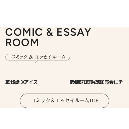
COMIC & ESSAY
ROOM
2026.7.30
第15話 アイス
2026.7.30
第8回「同人誌即売会にチャレンジ その2」
コミック＆エッセイルームTOP