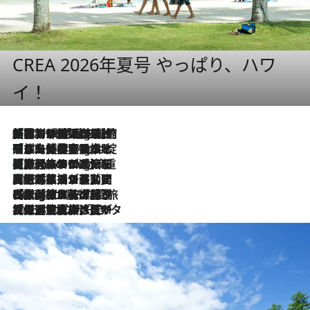
CREA 2026年夏号 やっぱり、ハワ
イ！
「荷物が増えるほど旅ストレスは増す」美容ジャーナリストがたどり着いた最終結論。“化粧品を劇的に減らす”感動の凝縮美容とは
10 Hours Ago
「旅先には金髪ウィッグを持参」日本と同じメイクでは損してる!? 美容ジャーナリストが提案する“掟破りの旅美容”とは
10 Hours Ago
【厳選旅コスメ】「身軽さ＆UV対策重視！」ヘアアーティストshucoが選んだ夏旅ベストコスメを発表【Mサイズジップ】
10 Hours Ago
2026.8.5
【厳選旅コスメ】国内をあちこち移動する河井菜摘が選んだ夏旅ベストコスメ発表！「リラックスアイテムはマスト」【Mサイズジップ】
2026.8.4
【厳選旅コスメ】「紫外線＆乾燥対策しながらメイク感も！」ヘア＆メイクGeorgeが選んだ夏旅ベストコスメを発表！【Mサイズジップ】
2026.8.3
【厳選旅コスメ】「保湿もタイパ重視！」“サウナ好き”タレント清水みさとが愛用する夏旅ベストコスメを発表！【Mサイズジップ】