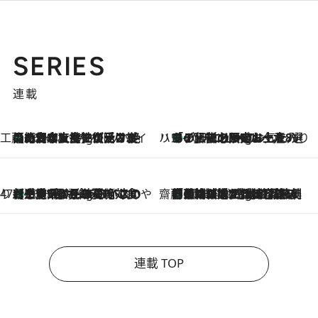
SERIES
連載
工藤まやのおもてなしハワイ
【ハワイ土産】ローカルの絶大な支持で復活！ 絶品の幻クッキー《元ファンの日本人女性が受け継いだ名店》
10 Hours Ago
ハワイ賢者 リサのお気に入りリスト
あの伝説の限定トートも！ リニューアルした「ディーン＆デルーカ ハワイ」で必須のお土産8選
10 Hours Ago
47都道府県の手みやげ ひんやりスイーツで夏を満喫
【三重県】この夏絶対食べたい 冷やしておいしいおやつ3選 お餅×アイスの新感覚スイーツ
10 Hours Ago
齋藤 薫 美容脳ルネサンス
「荷物が増えるほど旅ストレスは増す」美容ジャーナリストがたどり着いた最終結論。“化粧品を劇的に減らす”感動の凝縮美容とは
10 Hours Ago
連載 TOP