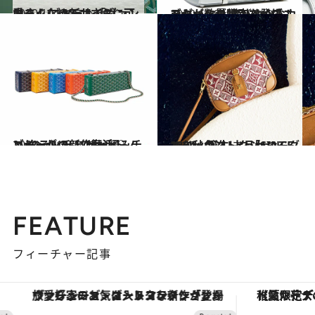
2020.10.1
小さくなって、さらに可愛く！ ゴヤール「ヴァンドーム」の新サイズ
コミック ＆ エッセイ
2020.11.9
ゴヤールの特別なイブニングバッグ 煌びやかなカラーが数量限定で登場！
コミック ＆ エッセイ
2020.7.21
ゴヤールの新作サントノレ クラッチ レザー編みチェーンがついて復活♡
コミック ＆ エッセイ
2020.10.24
ルイ・ヴィトン「SINCE 1854」誕生 上品かつモダンな秋色コレクション
コミック ＆ エッセイ
FEATURE
フィーチャー記事
ヴァシュロン・コンスタンタン「オーヴァーシーズ・オートマティック」。旅愛好家のお気に入りコレクションから、ジェンダーレスな新作が登場
【夏限定ディナーコース】旬を迎