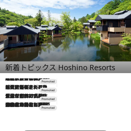
新着トピックス Hoshino Resorts
2026.7.31
【ホテル帰省】という選択肢をOMOが提案。家族とほどよい距離を保つには「昼は実家、夜は気兼ねなくホテルで！」
2026.7.24
【夏限定ディナーコース】旬を迎える稚鮎や花ズッキーニなどをイタリア・トスカーナの郷土料理の手法で満喫！
2026.7.17
「土佐和ハーブかき氷」がOMO7高知に登場！生姜、山椒、大葉など目にも舌にも涼を呼ぶ郷土の味
2026.7.10
NEW OPEN！【界 草津】名湯の地に誕生。趣の異なる2種の温泉と上州ならではの会席・蕎麦割烹など美食を味わう究極の癒やし旅