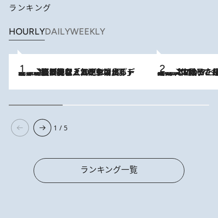
ランキング
HOURLY
DAILY
WEEKLY
2026.8.5
【なぜ吉沢亮は「気配を消せる」のか？】興行収入208億の『国宝』を経て挑むミュージカル『ディア・エヴァン・ハンセン』。トップ俳優が舞台上でさらけ出した“孤独”とは
2026.8.5
【阿川佐和子さんの年とる力】なぜ70代で始めた趣味は“こんなに楽しい”のか？ ピアノ、俳句…スランプに陥っても続けられる“ある秘訣”とは
1 / 5
ランキング一覧