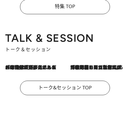
特集 TOP
TALK & SESSION
トーク＆セッション
2026.8.3
「今後値上げがあるとすれば…」「リスクがあるのは今年の冬」エネルギー専門家が語る、ホルムズ海峡封鎖が家庭にもたらす“ある心配”
2026.8.3
「住宅建てられない…」「サーチャージ料の高値が続いている」ホルムズ海峡封鎖による影響はいつまで続く？《エネルギー専門家に聞く“どうなる日本の暮らし”》
トーク&セッション TOP