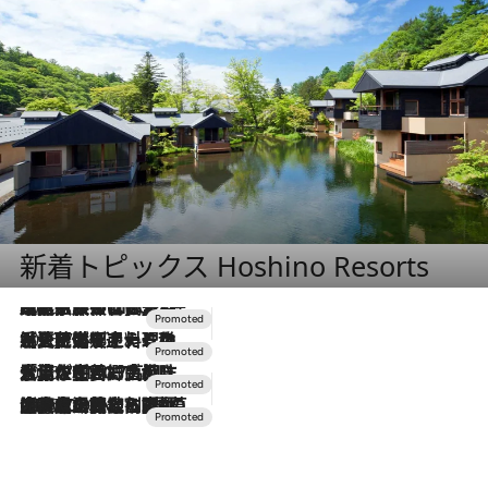
新着トピックス Hoshino Resorts
2026.7.31
【ホテル帰省】という選択肢をOMOが提案。家族とほどよい距離を保つには「昼は実家、夜は気兼ねなくホテルで！」
2026.7.24
【夏限定ディナーコース】旬を迎える稚鮎や花ズッキーニなどをイタリア・トスカーナの郷土料理の手法で満喫！
2026.7.17
「土佐和ハーブかき氷」がOMO7高知に登場！生姜、山椒、大葉など目にも舌にも涼を呼ぶ郷土の味
2026.7.10
NEW OPEN！【界 草津】名湯の地に誕生。趣の異なる2種の温泉と上州ならではの会席・蕎麦割烹など美食を味わう究極の癒やし旅