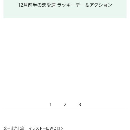
12月前半の恋愛運 ラッキーデー＆アクション
1
2
3
文＝流光七奈 イラスト＝田辺ヒロシ