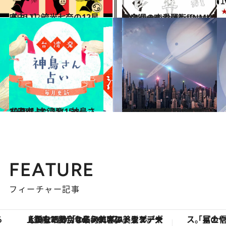
2026.7.29
【占い】流光七奈の12星座占い
占い
2024.6.15
【今週の恋愛運】JINMUのアムール占星術♡
占い
2026.1.18
【干支占い 11/15～12/14】台湾発 神鳥さん占い
占い
2020.11.14
2020年末「水瓶座の時代」への準備③ 12月22日までの“更新期”にやること
ライフスタイル
FEATURE
フィーチャー記事
【銀座で出合う最旬美容】美髪ケアや上質な眠り…セルフケアのアップデートから、特別な名入れギフトまで。大人のための「ReFa GINZA」クルーズ