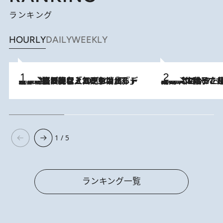
ランキング
HOURLY
DAILY
WEEKLY
2026.8.5
【なぜ吉沢亮は「気配を消せる」のか？】興行収入208億の『国宝』を経て挑むミュージカル『ディア・エヴァン・ハンセン』。トップ俳優が舞台上でさらけ出した“孤独”とは
2026.8.5
【阿川佐和子さんの年とる力】なぜ70代で始めた趣味は“こんなに楽しい”のか？ ピアノ、俳句…スランプに陥っても続けられる“ある秘訣”とは
1 / 5
ランキング一覧