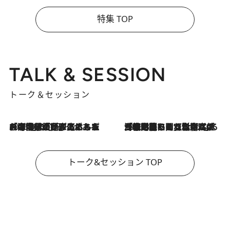
特集 TOP
TALK & SESSION
トーク＆セッション
2026.8.3
「今後値上げがあるとすれば…」「リスクがあるのは今年の冬」エネルギー専門家が語る、ホルムズ海峡封鎖が家庭にもたらす“ある心配”
2026.8.3
「住宅建てられない…」「サーチャージ料の高値が続いている」ホルムズ海峡封鎖による影響はいつまで続く？《エネルギー専門家に聞く“どうなる日本の暮らし”》
トーク&セッション TOP