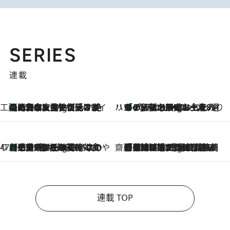
SERIES
連載
工藤まやのおもてなしハワイ
【ハワイ土産】ローカルの絶大な支持で復活！ 絶品の幻クッキー《元ファンの日本人女性が受け継いだ名店》
10 Hours Ago
ハワイ賢者 リサのお気に入りリスト
あの伝説の限定トートも！ リニューアルした「ディーン＆デルーカ ハワイ」で必須のお土産8選
10 Hours Ago
47都道府県の手みやげ ひんやりスイーツで夏を満喫
【三重県】この夏絶対食べたい 冷やしておいしいおやつ3選 お餅×アイスの新感覚スイーツ
10 Hours Ago
齋藤 薫 美容脳ルネサンス
「荷物が増えるほど旅ストレスは増す」美容ジャーナリストがたどり着いた最終結論。“化粧品を劇的に減らす”感動の凝縮美容とは
10 Hours Ago
連載 TOP