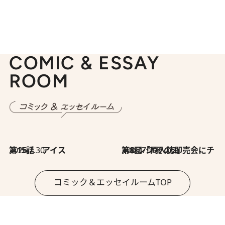
COMIC & ESSAY
ROOM
2026.7.30
第15話 アイス
2026.7.30
第8回「同人誌即売会にチャレンジ その2」
コミック＆エッセイルームTOP