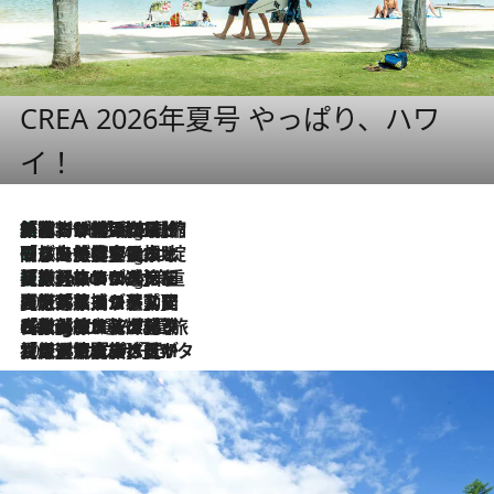
CREA 2026年夏号 やっぱり、ハワ
イ！
「荷物が増えるほど旅ストレスは増す」美容ジャーナリストがたどり着いた最終結論。“化粧品を劇的に減らす”感動の凝縮美容とは
10 Hours Ago
「旅先には金髪ウィッグを持参」日本と同じメイクでは損してる!? 美容ジャーナリストが提案する“掟破りの旅美容”とは
10 Hours Ago
【厳選旅コスメ】「身軽さ＆UV対策重視！」ヘアアーティストshucoが選んだ夏旅ベストコスメを発表【Mサイズジップ】
10 Hours Ago
2026.8.5
【厳選旅コスメ】国内をあちこち移動する河井菜摘が選んだ夏旅ベストコスメ発表！「リラックスアイテムはマスト」【Mサイズジップ】
2026.8.4
【厳選旅コスメ】「紫外線＆乾燥対策しながらメイク感も！」ヘア＆メイクGeorgeが選んだ夏旅ベストコスメを発表！【Mサイズジップ】
2026.8.3
【厳選旅コスメ】「保湿もタイパ重視！」“サウナ好き”タレント清水みさとが愛用する夏旅ベストコスメを発表！【Mサイズジップ】