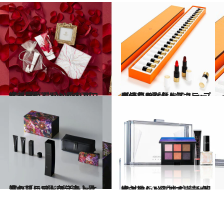
2020.10.20
絶対買い！ スペシャルコフレ5選♡ “いい香り”のする極上ボディ＆ヘアに
ビューティ＆ヘルス
2020.10.21
表情豊かな唇に♡ リップコフレ5選 大人気カラーが一気に試せます！
ビューティ＆ヘルス
2020.10.15
憧れブランドのスキンケアコフレ5選 自分史上最高の肌にアップデート！
ビューティ＆ヘルス
2020.10.2
絶対欲しい！ ホリデー限定コフレ4選 甘すぎない大人のシンプルポーチ付き
ビューティ＆ヘルス