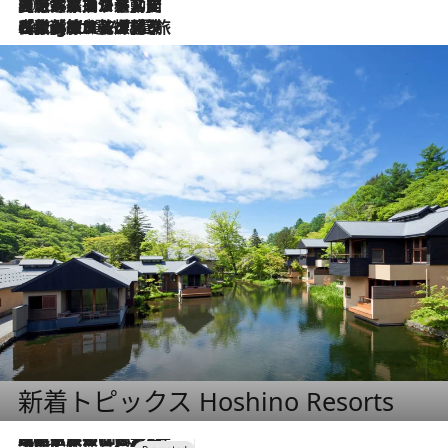
2026.8.5
【厳選旅コスメ】国内をあちこち移動する河井菜摘が選んだ夏旅ベストコスメ発表！「リラックスアイテムはマスト」【Mサイズジップ】
2026.8.4
【厳選旅コスメ】「紫外線＆乾燥対策しながらメイク感も！」ヘア＆メイクGeorgeが選んだ夏旅ベストコスメを発表！【Mサイズジップ】
新着トピックス Hoshino Resorts
2026.7.31
【ホテル帰省】という選択肢をOMOが提案。家族とほどよい距離を保つには「昼は実家、夜は気兼ねなくホテルで！」