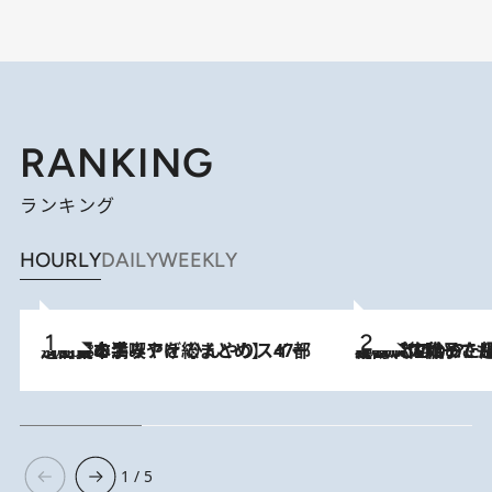
RANKING
ランキング
HOURLY
DAILY
WEEKLY
2026.8.5
【西日本エリアを総まとめ】 47都道府県の手みやげ ひんやりスイーツで夏を満喫
2026.8.5
【阿川佐和子さんの年とる力】なぜ70代で始めた趣味は“こんなに楽しい”のか？ ピアノ、俳句…スランプに陥っても続けられる“ある秘訣”とは
1 / 5