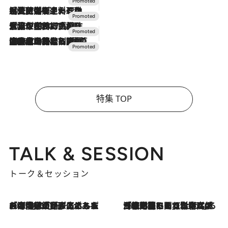
2026.7.24
【夏限定ディナーコース】旬を迎える稚鮎や花ズッキーニなどをイタリア・トスカーナの郷土料理の手法で満喫！
2026.7.17
「土佐和ハーブかき氷」がOMO7高知に登場！生姜、山椒、大葉など目にも舌にも涼を呼ぶ郷土の味
2026.7.10
NEW OPEN！【界 草津】名湯の地に誕生。趣の異なる2種の温泉と上州ならではの会席・蕎麦割烹など美食を味わう究極の癒やし旅
特集 TOP
TALK & SESSION
トーク＆セッション
2026.8.3
「今後値上げがあるとすれば…」「リスクがあるのは今年の冬」エネルギー専門家が語る、ホルムズ海峡封鎖が家庭にもたらす“ある心配”
2026.8.3
「住宅建てられない…」「サーチャージ料の高値が続いている」ホルムズ海峡封鎖による影響はいつまで続く？《エネルギー専門家に聞く“どうなる日本の暮らし”》