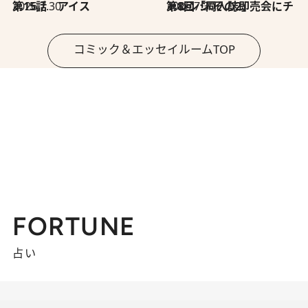
2026.7.30
第15話 アイス
2026.7.30
第8回「同人誌即売会にチャレンジ その2」
コミック＆エッセイルームTOP
FORTUNE
占い