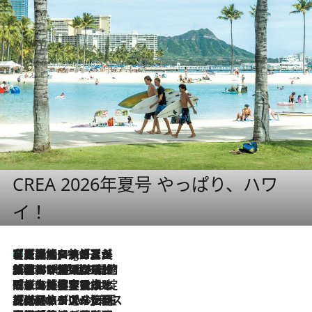
CREA 2026年夏号 やっぱり、ハワ
イ！
【厳選旅コスメ】「多機能アイテムがメイン！」旅好き美容エディターが選んだ夏旅ベストコスメを発表【Mサイズジップ】
1 Hour Ago
2026.8.6
「荷物が増えるほど旅ストレスは増す」美容ジャーナリストがたどり着いた最終結論。“化粧品を劇的に減らす”感動の凝縮美容とは
2026.8.6
「旅先には金髪ウィッグを持参」日本と同じメイクでは損してる!? 美容ジャーナリストが提案する“掟破りの旅美容”とは
2026.8.6
【厳選旅コスメ】「身軽さ＆UV対策重視！」ヘアアーティストshucoが選んだ夏旅ベストコスメを発表【Mサイズジップ】