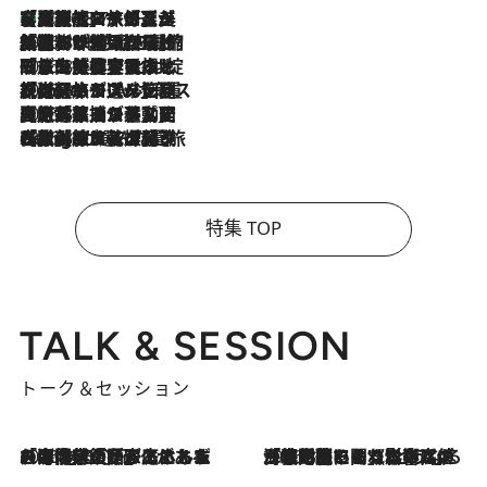
【厳選旅コスメ】「多機能アイテムがメイン！」旅好き美容エディターが選んだ夏旅ベストコスメを発表【Mサイズジップ】
2026.8.7
2026.8.6
「荷物が増えるほど旅ストレスは増す」美容ジャーナリストがたどり着いた最終結論。“化粧品を劇的に減らす”感動の凝縮美容とは
2026.8.6
「旅先には金髪ウィッグを持参」日本と同じメイクでは損してる!? 美容ジャーナリストが提案する“掟破りの旅美容”とは
2026.8.6
【厳選旅コスメ】「身軽さ＆UV対策重視！」ヘアアーティストshucoが選んだ夏旅ベストコスメを発表【Mサイズジップ】
2026.8.5
【厳選旅コスメ】国内をあちこち移動する河井菜摘が選んだ夏旅ベストコスメ発表！「リラックスアイテムはマスト」【Mサイズジップ】
2026.8.4
【厳選旅コスメ】「紫外線＆乾燥対策しながらメイク感も！」ヘア＆メイクGeorgeが選んだ夏旅ベストコスメを発表！【Mサイズジップ】
特集 TOP
TALK & SESSION
トーク＆セッション
2026.8.3
「今後値上げがあるとすれば…」「リスクがあるのは今年の冬」エネルギー専門家が語る、ホルムズ海峡封鎖が家庭にもたらす“ある心配”
2026.8.3
「住宅建てられない…」「サーチャージ料の高値が続いている」ホルムズ海峡封鎖による影響はいつまで続く？《エネルギー専門家に聞く“どうなる日本の暮らし”》