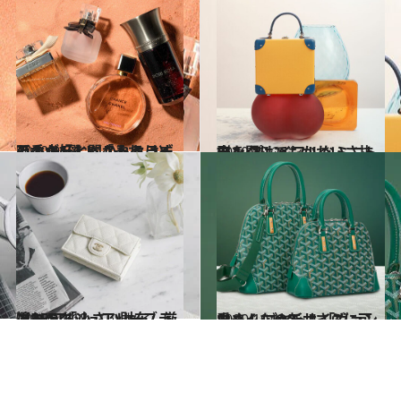
2020.9.24
万人が好むベストセラーの香水4選！ 「それ、どこの？」と聞かれるはず♡
ビューティ＆ヘルス
2020.10.2
中を開けてもかわいさ抜群！ プレイフルなミニトランク
ファッション
2018.11.12
憧れラグジュアリーブランドの 「小さい財布」厳選BEST6
コミック ＆ エッセイ
2020.10.1
小さくなって、さらに可愛く！ ゴヤール「ヴァンドーム」の新サイズ
ファッション