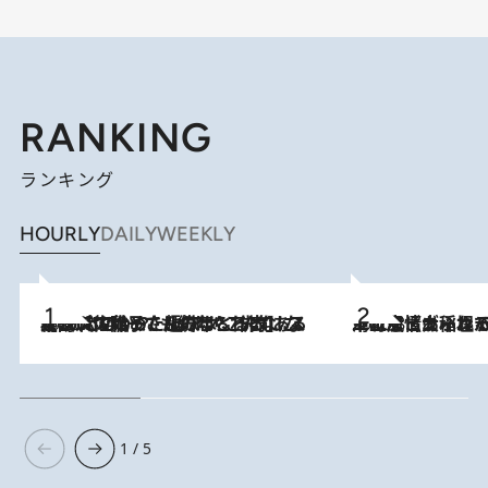
RANKING
ランキング
HOURLY
DAILY
WEEKLY
2026.8.5
【阿川佐和子さんの年とる力】なぜ70代で始めた趣味は“こんなに楽しい”のか？ ピアノ、俳句…スランプに陥っても続けられる“ある秘訣”とは
2026.8.5
下町風情あふれる台北屈指の人気エリア・大稲埕でセンスのいい台湾土産《ヴィン
1 / 5