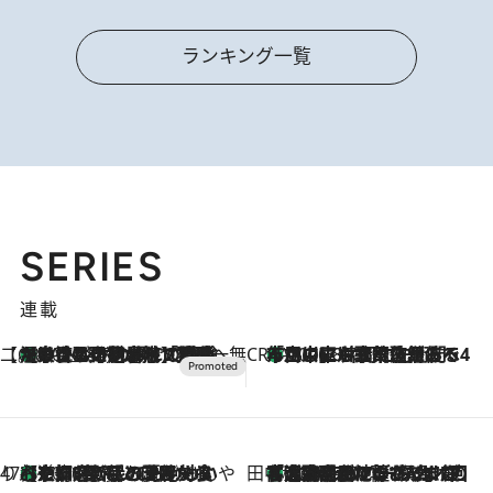
ランキング一覧
SERIES
連載
【CREA×星野リゾート】唯一無二。癒しと発見が待つ場所へ
【トンボの足水浴】ヒノキの香りに包まれて涼感マックス！約13℃の湧水かけ流しを避暑地「星野温泉 トンボの湯」で体験
2026.8.7
CREA'S CHOICE
「立川にも歌舞伎があるんだよ」 片岡仁左衛門・市川中車ら豪華座組みで4年目の立川立飛歌舞伎へ
2026.8.7
47都道府県の手みやげ ひんやりスイーツで夏を満喫
【京都府】この夏絶対食べたい 冷やしておいしいおやつ3選 ひと口目から心を掴む新緑のテリーヌ
2026.8.7
田中稲の勝手に再ブーム
「湘南乃風に憧れて」観客大盛上がりの“タオル回し”に、ラッパー顔負けの高速歌唱まで…さだまさし（74）のアグレッシブすぎる現在地
2026.8.7