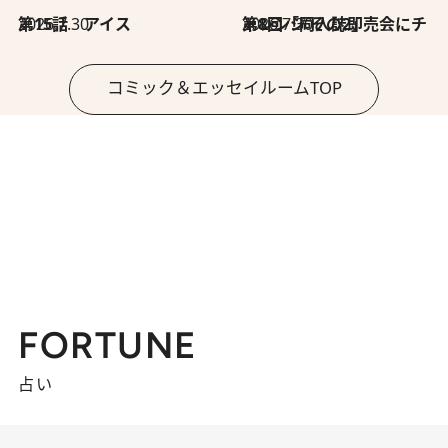
2026.7.30
第15話 アイス
2026.7.30
第8回「同人誌即売会にチャレンジ その2」
コミック＆エッセイルームTOP
FORTUNE
占い