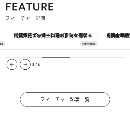
FEATURE
フィーチャー記事
【夏限定ディナーコース】旬を迎える稚鮎や花ズッキーニなどをイタリア・トスカーナの郷土料理の手法で満喫！
【銀座で出合う最旬美容】美髪ケアや上質な眠
3
/
6
フィーチャー記事一覧