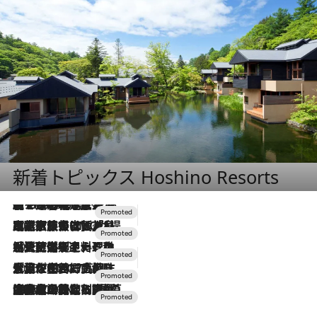
新着トピックス Hoshino Resorts
【トンボの足水浴】ヒノキの香りに包まれて涼感マックス！約13℃の湧水かけ流しを避暑地「星野温泉 トンボの湯」で体験
2026.8.7
2026.7.31
【ホテル帰省】という選択肢をOMOが提案。家族とほどよい距離を保つには「昼は実家、夜は気兼ねなくホテルで！」
2026.7.24
【夏限定ディナーコース】旬を迎える稚鮎や花ズッキーニなどをイタリア・トスカーナの郷土料理の手法で満喫！
2026.7.17
「土佐和ハーブかき氷」がOMO7高知に登場！生姜、山椒、大葉など目にも舌にも涼を呼ぶ郷土の味
2026.7.10
NEW OPEN！【界 草津】名湯の地に誕生。趣の異なる2種の温泉と上州ならではの会席・蕎麦割烹など美食を味わう究極の癒やし旅