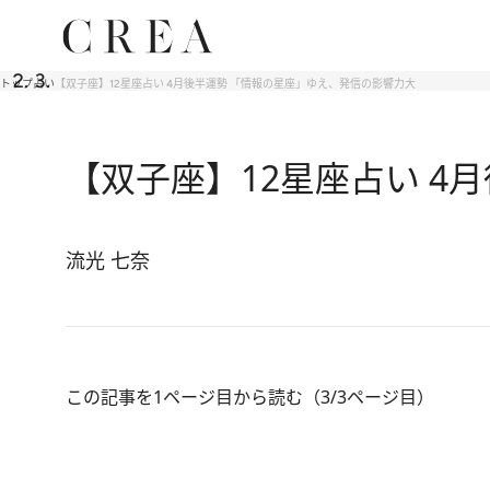
トップ
占い
【双子座】12星座占い 4月後半運勢 「情報の星座」ゆえ、発信の影響力大
【双子座】12星座占い 4
流光 七奈
この記事を1ページ目から読む（3/3ページ目）