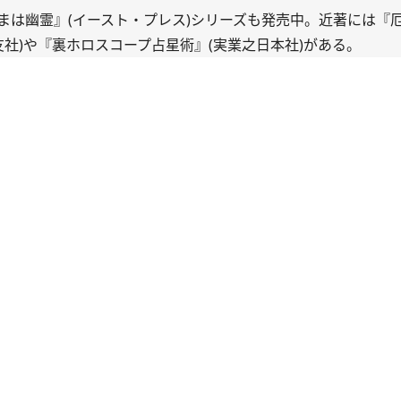
まは幽霊
』(イースト・プレス)シリーズも発売中。近著には『
友社)や『
裏ホロスコープ占星術
』(実業之日本社)がある。