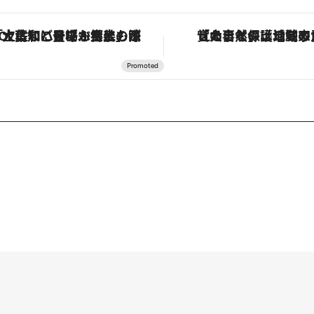
「大事なのは地域の意識を変えること」。ロレックス賞受賞の自然保護活動家が実現させたナイジェリアの自然環境の復活
「星のや富士」でデジタルデトックス。冨士信仰