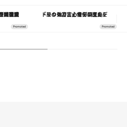
の歴史を辿り、心身を調える。
【夏限定ディナーコース】旬を迎える稚鮎や花ズッキーニなどをイタリア・トスカーナの郷土料理の手法で満喫！