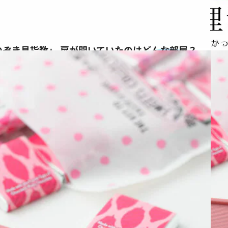
のぞき見指数」 扉が開いていたのはどんな部屋？