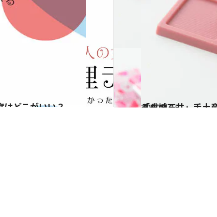
席はどこがいい？
2020.2.15
「成城石井」手土産人気商品ベスト10 手軽でお洒落と評判を呼んでいるもの
グルメ