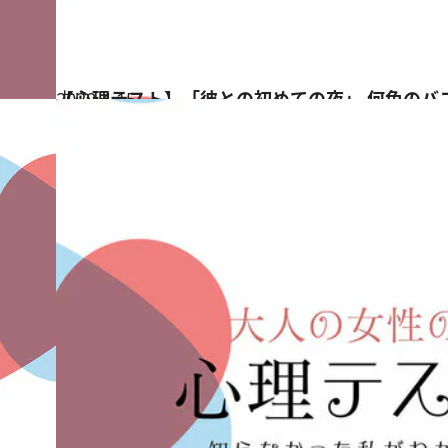
2020.4.15
【心理テスト】「彼との初めての夜」 何色のバ
占い