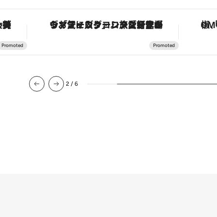
・オートマティック」。旅愛好家のお気に入りコレクションから、ジェンダーレスな新作が登場
「土佐和ハーブかき氷」がOMO7高知に登場！生姜、山椒、大葉など目にも舌にも涼を呼ぶ郷土の味
3
/
6