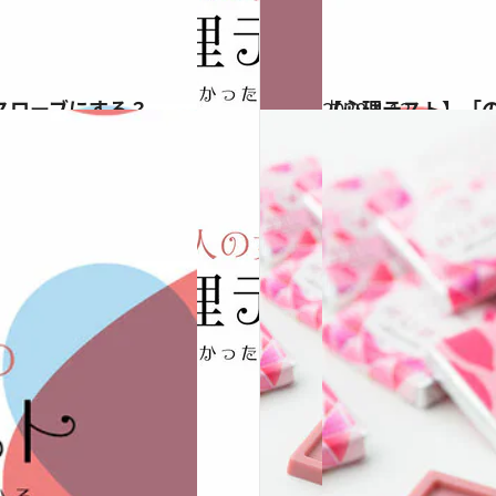
スローブにする？
2020.4.12
【心理テスト】「
占い