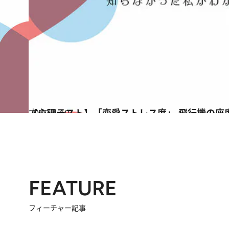
2020.4.10
【心理テスト】「恋愛ストレス度」 飛行機の座
占い
FEATURE
フィーチャー記事