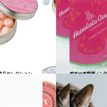
絶品セレクション
2017.5.17
キュートなティン缶はグァバがモチーフ！ ホノルル・クッキー・カンパニーの新顔
グルメ