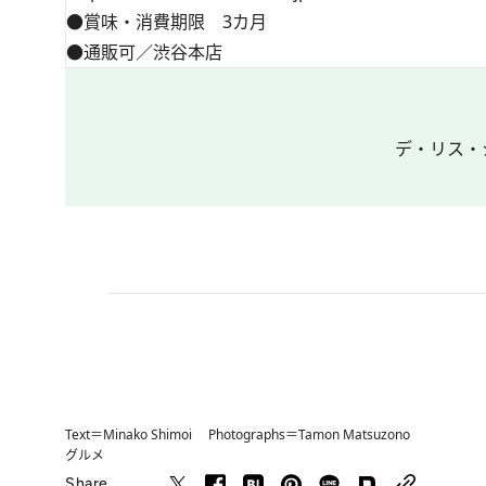
●賞味・消費期限 3カ月
●通販可／渋谷本店
デ・リス・
Text＝Minako Shimoi Photographs＝Tamon Matsuzono
グルメ
Share