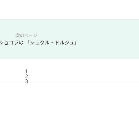
次のページ
ショコラの 「シュクル・ドルジュ」
1
2
3