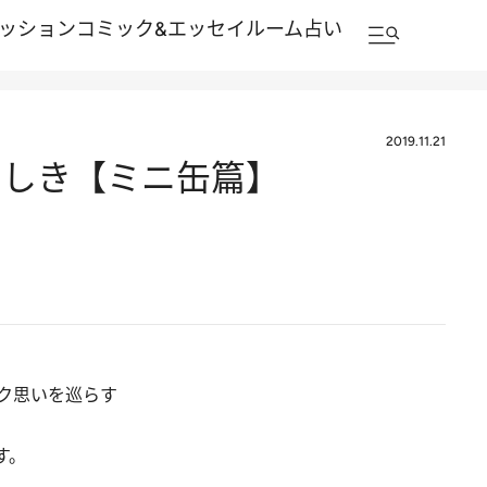
ッション
コミック&エッセイルーム
占い
2019.11.21
くしき【ミニ缶篇】
ク思いを巡らす
す。