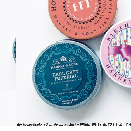
2019.2.19
おしゃれなパッケージ缶に悶絶 香りを届ける「お茶
グルメ