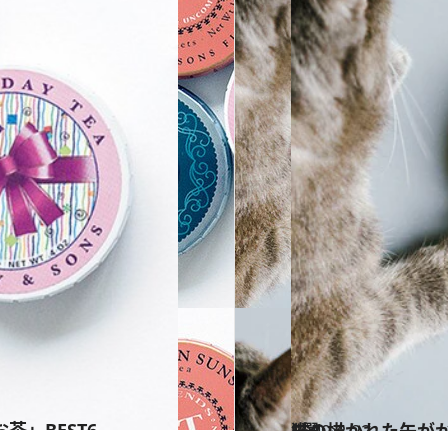
」BEST6
2019.2.22
猫の描かれた缶がかわいすぎる！ 猫好きへの手土産におすすめお菓子5選
グルメ