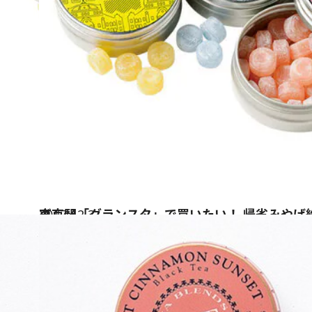
2017.12.3
東京駅「グランスタ」で買いたい！ 帰省みやげ
グルメ