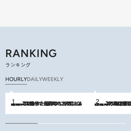
RANKING
ランキング
HOURLY
DAILY
WEEKLY
2026.8.5
【阿川佐和子さんの年とる力】なぜ70代で始めた趣味は“こんなに楽しい”のか？ ピアノ、俳句…スランプに陥っても続けられる“ある秘訣”とは
2026.8.7
「湘南乃風に憧れて」観客大盛上がりの“タオル回し”に、ラッパー顔負けの高速歌唱まで…さだまさし（74）のアグレッシブすぎる現在地