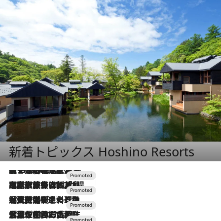
新着トピックス Hoshino Resorts
【トンボの足水浴】ヒノキの香りに包まれて涼感マックス！約13℃の湧水かけ流しを避暑地「星野温泉 トンボの湯」で体験
2026.8.7
2026.7.31
【ホテル帰省】という選択肢をOMOが提案。家族とほどよい距離を保つには「昼は実家、夜は気兼ねなくホテルで！」
2026.7.24
【夏限定ディナーコース】旬を迎える稚鮎や花ズッキーニなどをイタリア・トスカーナの郷土料理の手法で満喫！
2026.7.17
「土佐和ハーブかき氷」がOMO7高知に登場！生姜、山椒、大葉など目にも舌にも涼を呼ぶ郷土の味