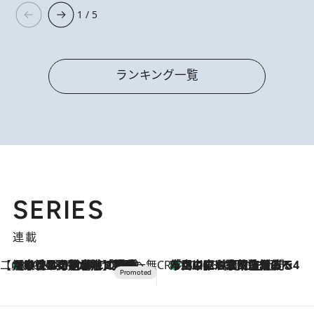
1 / 5
ランキング一覧
SERIES
連載
【CREA×星野リゾート】唯一無二。癒しと発見が待つ場所へ
【トンボの足水浴】ヒノキの香りに包まれて涼感マックス！約13℃の湧水かけ流しを避暑地「星野温泉 トンボの湯」で体験
2026.8.7
CREA'S CHOICE
「立川にも歌舞伎があるんだよ」 片岡仁左衛門・市川中車ら豪華座組みで4年目の立川立飛歌舞伎へ
2026.8.7