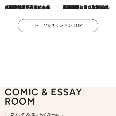
2026.8.3
「今後値上げがあるとすれば…」「リスクがあるのは今年の冬」エネルギー専門家が語る、ホルムズ海峡封鎖が家庭にもたらす“ある心配”
2026.8.3
「住宅建てられない…」「サーチャージ料の高値が続いている」ホルムズ海峡封鎖による影響はいつまで続く？《エネルギー専門家に聞く“どうなる日本の暮らし”》
トーク&セッション TOP
COMIC & ESSAY
ROOM