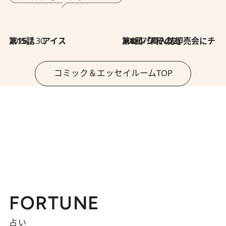
2026.7.30
第15話 アイス
2026.7.30
第8回「同人誌即売会にチャレンジ その2」
コミック＆エッセイルームTOP
FORTUNE
占い