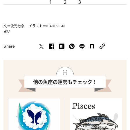
1
2
3
文＝流光七奈 イラスト＝IC4DESIGN
占い
Share
他の魚座の運勢もチェック！