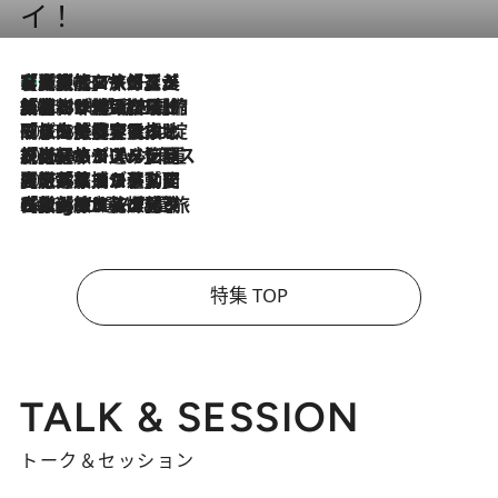
イ！
【厳選旅コスメ】「多機能アイテムがメイン！」旅好き美容エディターが選んだ夏旅ベストコスメを発表【Mサイズジップ】
2026.8.7
2026.8.6
「荷物が増えるほど旅ストレスは増す」美容ジャーナリストがたどり着いた最終結論。“化粧品を劇的に減らす”感動の凝縮美容とは
2026.8.6
「旅先には金髪ウィッグを持参」日本と同じメイクでは損してる!? 美容ジャーナリストが提案する“掟破りの旅美容”とは
2026.8.6
【厳選旅コスメ】「身軽さ＆UV対策重視！」ヘアアーティストshucoが選んだ夏旅ベストコスメを発表【Mサイズジップ】
2026.8.5
【厳選旅コスメ】国内をあちこち移動する河井菜摘が選んだ夏旅ベストコスメ発表！「リラックスアイテムはマスト」【Mサイズジップ】
2026.8.4
【厳選旅コスメ】「紫外線＆乾燥対策しながらメイク感も！」ヘア＆メイクGeorgeが選んだ夏旅ベストコスメを発表！【Mサイズジップ】
特集 TOP
TALK & SESSION
トーク＆セッション