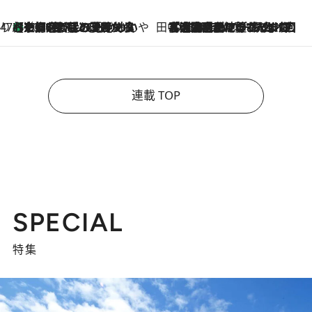
47都道府県の手みやげ ひんやりスイーツで夏を満喫
【京都府】この夏絶対食べたい 冷やしておいしいおやつ3選 ひと口目から心を掴む新緑のテリーヌ
2026.8.7
田中稲の勝手に再ブーム
2026.8.7
「湘南乃風に憧れて」観客大盛上がりの“タオル回し”に、ラッパー顔負けの高速歌唱まで…さだまさし（74）のアグレッシブすぎる現在地
連載 TOP
SPECIAL
特集