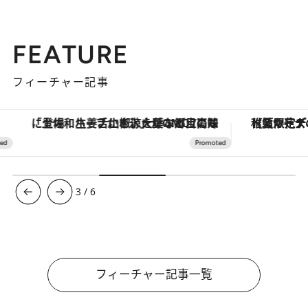
FEATURE
フィーチャー記事
「土佐和ハーブかき氷」がOMO7高知に登場！生姜、山椒、大葉など目にも舌にも涼を呼ぶ郷土の味
【夏限定ディナーコース】旬を迎
3
/
6
フィーチャー記事一覧