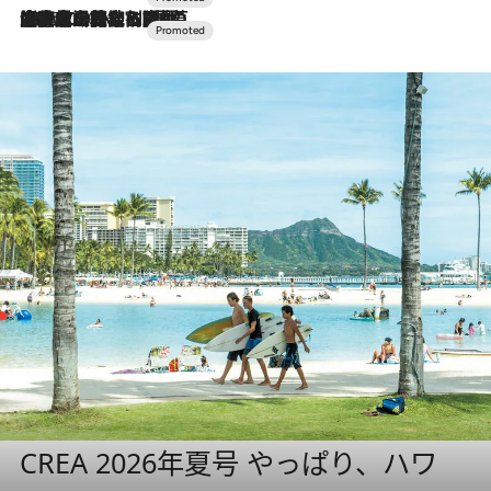
2026.7.10
NEW OPEN！【界 草津】名湯の地に誕生。趣の異なる2種の温泉と上州ならではの会席・蕎麦割烹など美食を味わう究極の癒やし旅
CREA 2026年夏号 やっぱり、ハワ