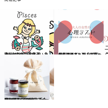
2018.12.14
流光七奈の12星座占い 魚座・2019年の全体運
占い
2019.8.4
【心理テスト】「恋愛と仕事の両立」 思わず買ったものはどれ？
占い
2019.8.3
3,000円以下の絶品スイーツを厳選 DEAN & DELUCAの褒められ手土産
グルメ