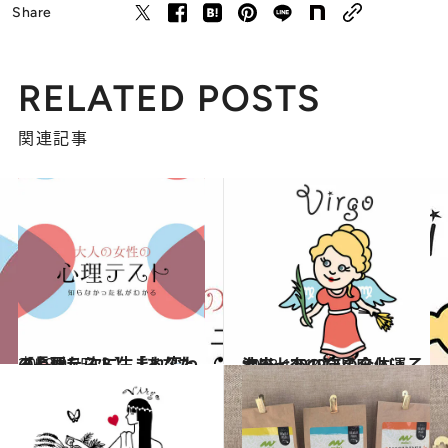
Share
RELATED POSTS
関連記事
2019.9.25
【心理テスト】「あなたの長所」 次に生まれ変わるとしたら？
占い
2018.12.14
流光七奈の12星座占い 乙女座・2019年の全体運
占い