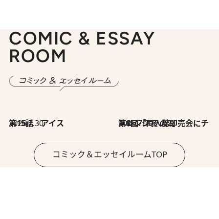
COMIC & ESSAY
ROOM
2026.7.30
第15話 アイス
2026.7.30
第8回「同人誌即売会にチャレンジ その2」
コミック＆エッセイルームTOP