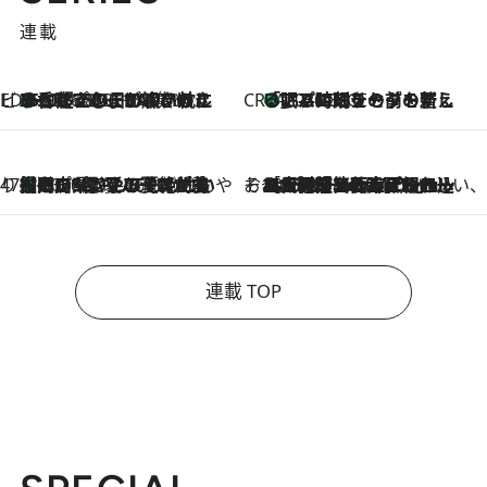
連載
ビューティいいもの集め EDITORS' BEST
35℃超えの日の夜、枕にひと吹き！ BAUMのルームスプレーが、ひのきの香りで心まで解きほぐす
2026.8.10
CREA'S CHOICE
「眠る時刻をセットする」——眠りの前を整える、バルミューダの新しいアプローチ
2026.8.10
47都道府県の手みやげ ひんやりスイーツで夏を満喫
【岡山県】この夏絶対食べたい 冷やしておいしいおやつ3選 フルーツが主役のプリンやアイスが勢揃い
2026.8.10
そおだよおこの関西おいしい、おやつ紀行
2026.8.9
［大阪府箕面市］一皿一皿目の前で仕上げられる、料理を巧みに組み込んだアシェットデセールコース「ミチル アシェット デセール（Michiru assiette dessert）」
連載 TOP