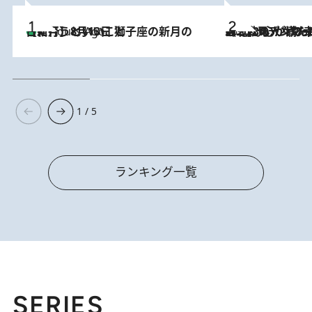
【新月】8月13日 獅子座の新月の日に行うといいこと
4 Hours Ago
2026.8.8
《北欧の人々の幸福度が高いのは…》元デンマーク親善大使が出会った“心が満たされる暮らし”「いいかげんにヒュッゲしなさい！」
1 / 5
ランキング一覧
SERIES