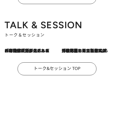
TALK & SESSION
トーク＆セッション
2026.8.3
「今後値上げがあるとすれば…」「リスクがあるのは今年の冬」エネルギー専門家が語る、ホルムズ海峡封鎖が家庭にもたらす“ある心配”
2026.8.3
「住宅建てられない…」「サーチャージ料の高値が続いている」ホルムズ海峡封鎖による影響はいつまで続く？《エネルギー専門家に聞く“どうなる日本の暮らし”》
トーク&セッション TOP