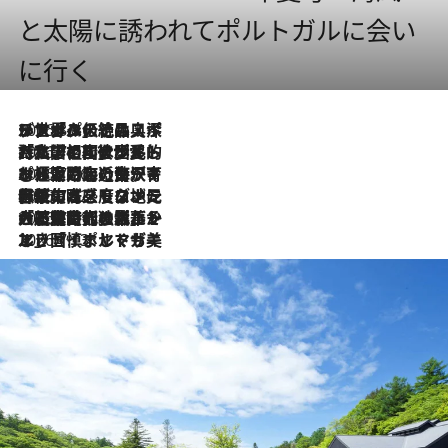
と太陽に誘われてポルトガルに会い
に行く
2026.8.8
リスボンの絶品スイーツ「パステル・デ・ナタ」とは？ポルトガル伝統の奥深い世界へ
2026.7.27
「私の祖国はポルトガル語です」国民的詩人フェルナンド・ペソアと、彼が愛した文学の街を歩く
2026.7.26
ポルトガル近海が育む極上の海の幸。キリリと冷えた白ワインと愉しむ、シーフード専門店の贅沢
2026.7.22
伝統の味をモダンに昇華。高感度な地元客が集う、リスボンの最旬ガストロノミー
2026.7.21
大航海時代の栄華から、震災、独裁、そして革命へ。ポルトガル・首都リスボンの石畳に刻まれた「歴史の光と影」
2026.7.13
エッセイ・ヤマザキマリ「慎ましくも美しき国 ポルトガル」