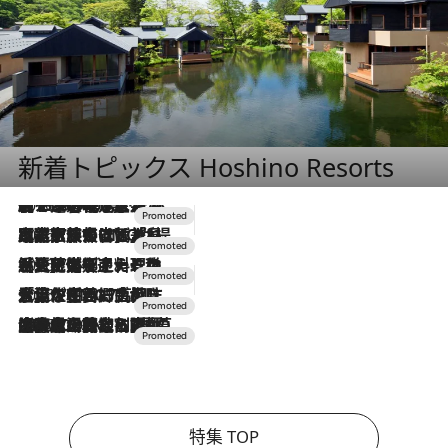
新着トピックス Hoshino Resorts
2026.8.7
【トンボの足水浴】ヒノキの香りに包まれて涼感マックス！約13℃の湧水かけ流しを避暑地「星野温泉 トンボの湯」で体験
2026.7.31
【ホテル帰省】という選択肢をOMOが提案。家族とほどよい距離を保つには「昼は実家、夜は気兼ねなくホテルで！」
2026.7.24
【夏限定ディナーコース】旬を迎える稚鮎や花ズッキーニなどをイタリア・トスカーナの郷土料理の手法で満喫！
2026.7.17
「土佐和ハーブかき氷」がOMO7高知に登場！生姜、山椒、大葉など目にも舌にも涼を呼ぶ郷土の味
2026.7.10
NEW OPEN！【界 草津】名湯の地に誕生。趣の異なる2種の温泉と上州ならではの会席・蕎麦割烹など美食を味わう究極の癒やし旅
特集 TOP