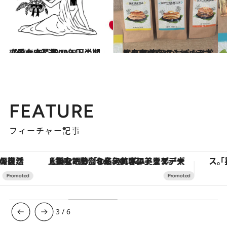
2019.6.15
【乙女座】2019年下半期 恋愛＆SEX運 JINMUのアムール占星術
占い
2019.8.3
ハワイの褒められバラマキ土産なら スーパー＆薬局のPB商品におまかせ
旅＆お出かけ
FEATURE
フィーチャー記事
【銀座で出合う最旬美容】美髪ケアや上質な眠り…セルフケアのアップデートから、特別な名入れギフトまで。大人のための「ReFa GINZA」クルーズ
3
/
6