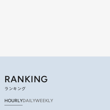
RANKING
ランキング
HOURLY
DAILY
WEEKLY