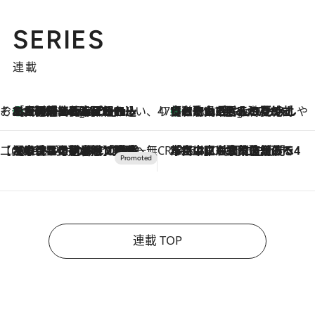
SERIES
連載
そおだよおこの関西おいしい、おやつ紀行
［大阪府箕面市］一皿一皿目の前で仕上げられる、料理を巧みに組み込んだアシェットデセールコース「ミチル アシェット デセール（Michiru assiette dessert）」
8 Hours Ago
47都道府県の手みやげ ひんやりスイーツで夏を満喫
【和歌山県】この夏絶対食べたい 冷やしておいしいおやつ3選 みかんがごろっと丸ごと入ったジュレ
8 Hours Ago
【CREA×星野リゾート】唯一無二。癒しと発見が待つ場所へ
2026.8.7
【トンボの足水浴】ヒノキの香りに包まれて涼感マックス！約13℃の湧水かけ流しを避暑地「星野温泉 トンボの湯」で体験
CREA'S CHOICE
2026.8.7
「立川にも歌舞伎があるんだよ」 片岡仁左衛門・市川中車ら豪華座組みで4年目の立川立飛歌舞伎へ
連載 TOP