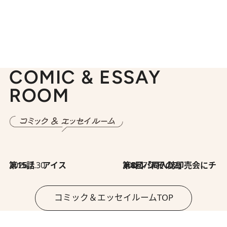
COMIC & ESSAY
ROOM
2026.7.30
第15話 アイス
2026.7.30
第8回「同人誌即売会にチャレンジ その2」
コミック＆エッセイルームTOP