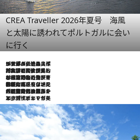
CREA Traveller 2026年夏号 海風
と太陽に誘われてポルトガルに会い
に行く
2026.8.8
リスボンの絶品スイーツ「パステル・デ・ナタ」とは？ポルトガル伝統の奥深い世界へ
2026.7.27
「私の祖国はポルトガル語です」国民的詩人フェルナンド・ペソアと、彼が愛した文学の街を歩く
2026.7.26
ポルトガル近海が育む極上の海の幸。キリリと冷えた白ワインと愉しむ、シーフード専門店の贅沢
2026.7.22
伝統の味をモダンに昇華。高感度な地元客が集う、リスボンの最旬ガストロノミー
2026.7.21
大航海時代の栄華から、震災、独裁、そして革命へ。ポルトガル・首都リスボンの石畳に刻まれた「歴史の光と影」
2026.7.13
エッセイ・ヤマザキマリ「慎ましくも美しき国 ポルトガル」