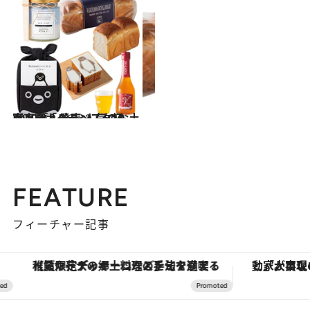
2019.8.8
東京駅「グランスタ杯2019夏」発表 人気のお土産アラカルトベスト10
グルメ
FEATURE
フィーチャー記事
【夏限定ディナーコース】旬を迎える稚鮎や花ズッキーニなどをイタリア・トスカーナの郷土料理の手法で満喫！