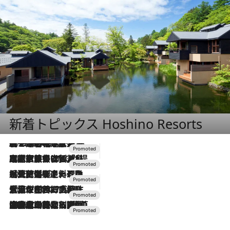
新着トピックス Hoshino Resorts
2026.8.7
【トンボの足水浴】ヒノキの香りに包まれて涼感マックス！約13℃の湧水かけ流しを避暑地「星野温泉 トンボの湯」で体験
2026.7.31
【ホテル帰省】という選択肢をOMOが提案。家族とほどよい距離を保つには「昼は実家、夜は気兼ねなくホテルで！」
2026.7.24
【夏限定ディナーコース】旬を迎える稚鮎や花ズッキーニなどをイタリア・トスカーナの郷土料理の手法で満喫！
2026.7.17
「土佐和ハーブかき氷」がOMO7高知に登場！生姜、山椒、大葉など目にも舌にも涼を呼ぶ郷土の味
2026.7.10
NEW OPEN！【界 草津】名湯の地に誕生。趣の異なる2種の温泉と上州ならではの会席・蕎麦割烹など美食を味わう究極の癒やし旅