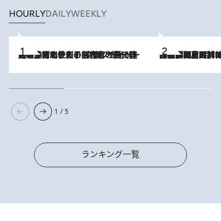
HOURLY
DAILY
WEEKLY
2026.8.3
《「文士の子ども被害者の会」発足！》阿川佐和子（72）が語る遠藤周作に北杜夫、劇作家・矢代静一の子どもたちの“文豪プライベート事件簿”
2026.8.8
「最後に見られてよかった」上野動物園の東園パンダ舎が解体前に特別公開。8月16日まで延長されたパネル展と共に辿る“半世紀”のパンダ飼育《解体工事の図面あり》
1 / 5
ランキング一覧