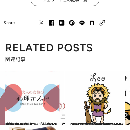
Share
RELATED POSTS
関連記事
2019.9.13
【心理テスト】「片想いの行方」 誕生日カードのデザインは？
占い
2019.9.11
【獅子座】9月後半の全体運は？ 影響力があり社会的に成功できる運気
占い