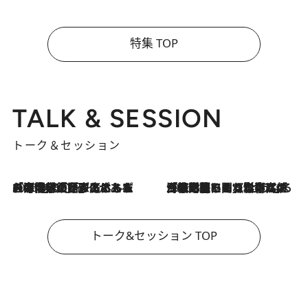
特集 TOP
TALK & SESSION
トーク＆セッション
2026.8.3
「今後値上げがあるとすれば…」「リスクがあるのは今年の冬」エネルギー専門家が語る、ホルムズ海峡封鎖が家庭にもたらす“ある心配”
2026.8.3
「住宅建てられない…」「サーチャージ料の高値が続いている」ホルムズ海峡封鎖による影響はいつまで続く？《エネルギー専門家に聞く“どうなる日本の暮らし”》
トーク&セッション TOP