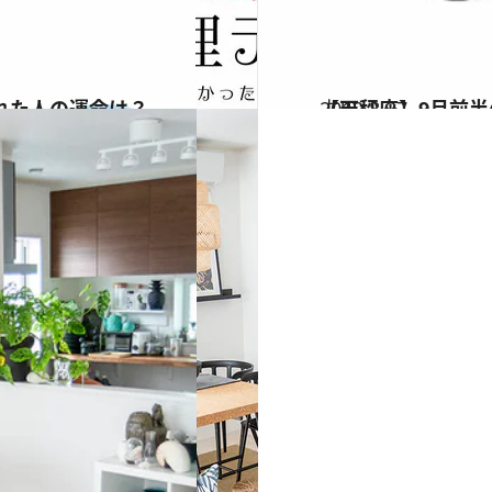
れた人の運命は？
2019.8.27
【天秤座】9月前半
占い