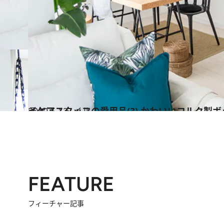
2019.5.12
イケアスタッフの愛用品(3) かわいいコルク製ボ
ライフスタイル
FEATURE
フィーチャー記事