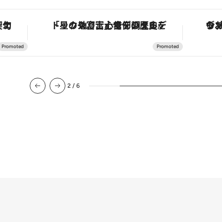
手法で満喫！
「星のや富士」でデジタルデトックス。冨士信仰の歴史を辿り、心身を調える。
2
/
6