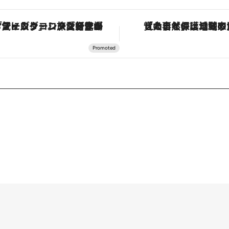
ヴァシュロン・コンスタンタン「オーヴァーシーズ・オートマティック」。旅愛好家のお気に入りコレクションから、ジェンダーレスな新作が登場