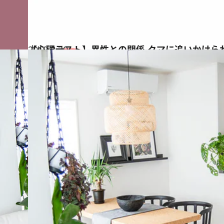
2019.8.30
【心理テスト】異性との関係 クマに追いかけら
占い