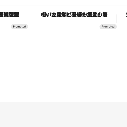
「大事なのは地域の意識を変えること」。ロレックス賞受賞の自然保護活動家が実現させたナイジェリアの自然環境の復活
「土佐和ハーブかき氷」がOMO7高知に登場！生姜、山椒、大葉など目にも舌にも涼を呼ぶ郷土の味