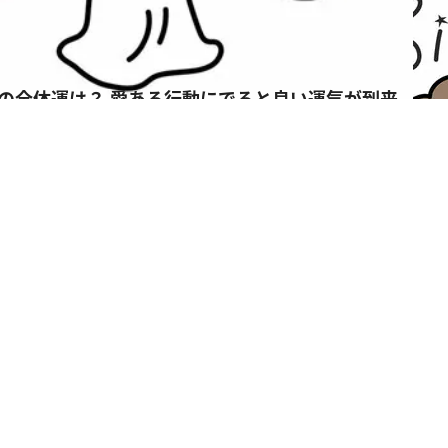
の全体運は？ 愛ある行動にでると良い運気が到来