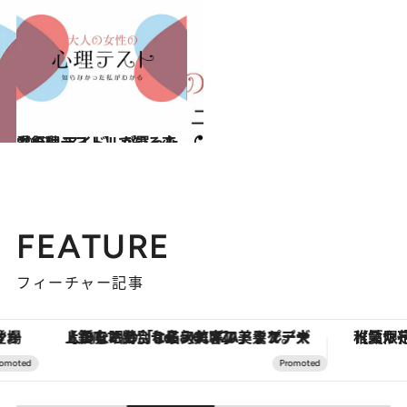
2019.4.6
【心理テスト】で知る恋愛行動 アイドルが買ったものは？
占い
FEATURE
フィーチャー記事
【銀座で出合う最旬美容】美髪ケアや上質な眠り…セルフケアのアップデートから、特別な名入れギフトまで。大人のための「ReFa GINZA」クルーズ
【夏限定ディナーコース】旬を迎