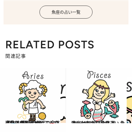
魚座の占い一覧
RELATED POSTS
関連記事
2019.5.10
【牡羊座】5月後半の全体運は？ 予期せぬところで出会いがあるかも
占い
2018.12.14
流光七奈の12星座占い 魚座・2019年の全体運
占い