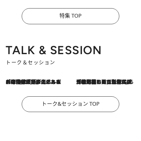
特集 TOP
TALK & SESSION
トーク＆セッション
2026.8.3
「今後値上げがあるとすれば…」「リスクがあるのは今年の冬」エネルギー専門家が語る、ホルムズ海峡封鎖が家庭にもたらす“ある心配”
2026.8.3
「住宅建てられない…」「サーチャージ料の高値が続いている」ホルムズ海峡封鎖による影響はいつまで続く？《エネルギー専門家に聞く“どうなる日本の暮らし”》
トーク&セッション TOP