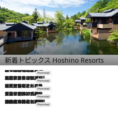
新着トピックス Hoshino Resorts
2026.8.7
【トンボの足水浴】ヒノキの香りに包まれて涼感マックス！約13℃の湧水かけ流しを避暑地「星野温泉 トンボの湯」で体験
2026.7.31
【ホテル帰省】という選択肢をOMOが提案。家族とほどよい距離を保つには「昼は実家、夜は気兼ねなくホテルで！」
2026.7.24
【夏限定ディナーコース】旬を迎える稚鮎や花ズッキーニなどをイタリア・トスカーナの郷土料理の手法で満喫！
2026.7.17
「土佐和ハーブかき氷」がOMO7高知に登場！生姜、山椒、大葉など目にも舌にも涼を呼ぶ郷土の味
2026.7.10
NEW OPEN！【界 草津】名湯の地に誕生。趣の異なる2種の温泉と上州ならではの会席・蕎麦割烹など美食を味わう究極の癒やし旅