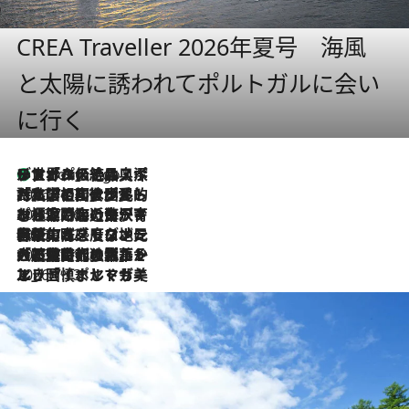
CREA Traveller 2026年夏号 海風
と太陽に誘われてポルトガルに会い
に行く
リスボンの絶品スイーツ「パステル・デ・ナタ」とは？ポルトガル伝統の奥深い世界へ
4 Hours Ago
2026.7.27
「私の祖国はポルトガル語です」国民的詩人フェルナンド・ペソアと、彼が愛した文学の街を歩く
2026.7.26
ポルトガル近海が育む極上の海の幸。キリリと冷えた白ワインと愉しむ、シーフード専門店の贅沢
2026.7.22
伝統の味をモダンに昇華。高感度な地元客が集う、リスボンの最旬ガストロノミー
2026.7.21
大航海時代の栄華から、震災、独裁、そして革命へ。ポルトガル・首都リスボンの石畳に刻まれた「歴史の光と影」
2026.7.13
エッセイ・ヤマザキマリ「慎ましくも美しき国 ポルトガル」