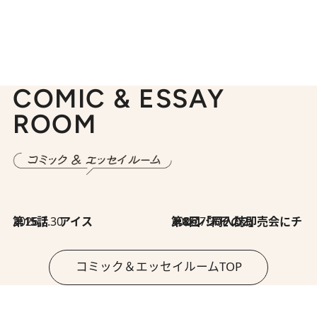
COMIC & ESSAY
ROOM
2026.7.30
第15話 アイス
2026.7.30
第8回「同人誌即売会にチャレンジ その2」
コミック＆エッセイルームTOP