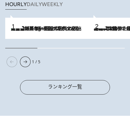
HOURLY
DAILY
WEEKLY
【間違いのない王道・東京土産】資生堂パーラー 銀座本店でのみ出会える銘菓5選《極上プディング・濃厚チーズケーキ・ボンボンショコラほか》
4 Hours Ago
2026.8.5
【阿川佐和子さんの年とる力】なぜ70代で始めた趣味は“こんなに楽しい”のか？ ピアノ、俳句…スランプに陥っても続けられる“ある秘訣”とは
1 / 5
ランキング一覧