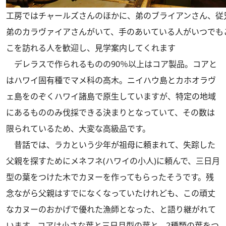
工房ではチャールズさんのほかに、弟のブライアンさん、従
弟のカラヴァイアさんがいて、手のあいている人がいつでも
こを訪れる人を歓迎し、見学案内してくれます
デレラスで作られるものの90％以上はコア製品。コアと
はハワイ固有種でマメ科の高木。ニイハウ島とカホオラヴ
ェ島をのぞくハワイ諸島で原生していますが、特定の地域
にあるもののみ伐採できる決まりとなっていて、その数は
限られているため、大変な高級品です。
昔話では、ラカという少年が祖母に頼まれて、失踪した
父親を探すためにメネフネ(ハワイの小人)に頼んで、三日月
型の葉をつけた木でカヌーを作ってもらったそうです。残
念ながら父親はすでになくなっていたけれども、この頑丈
なカヌーのおかげで優れた漁師となった、と語り継がれて
います。コアは小さな葉と三日月型の葉と、2種類の葉をつ