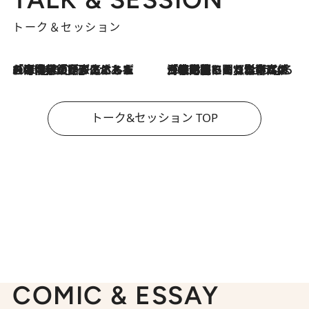
トーク＆セッション
2026.8.3
「今後値上げがあるとすれば…」「リスクがあるのは今年の冬」エネルギー専門家が語る、ホルムズ海峡封鎖が家庭にもたらす“ある心配”
2026.8.3
「住宅建てられない…」「サーチャージ料の高値が続いている」ホルムズ海峡封鎖による影響はいつまで続く？《エネルギー専門家に聞く“どうなる日本の暮らし”》
トーク&セッション TOP
COMIC & ESSAY