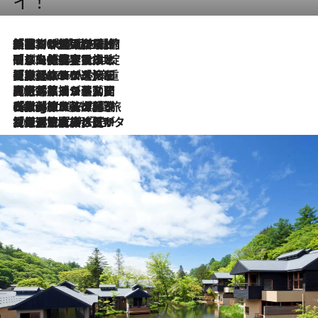
イ！
「荷物が増えるほど旅ストレスは増す」美容ジャーナリストがたどり着いた最終結論。“化粧品を劇的に減らす”感動の凝縮美容とは
2026.8.6
「旅先には金髪ウィッグを持参」日本と同じメイクでは損してる!? 美容ジャーナリストが提案する“掟破りの旅美容”とは
2026.8.6
【厳選旅コスメ】「身軽さ＆UV対策重視！」ヘアアーティストshucoが選んだ夏旅ベストコスメを発表【Mサイズジップ】
2026.8.6
2026.8.5
【厳選旅コスメ】国内をあちこち移動する河井菜摘が選んだ夏旅ベストコスメ発表！「リラックスアイテムはマスト」【Mサイズジップ】
2026.8.4
【厳選旅コスメ】「紫外線＆乾燥対策しながらメイク感も！」ヘア＆メイクGeorgeが選んだ夏旅ベストコスメを発表！【Mサイズジップ】
2026.8.3
【厳選旅コスメ】「保湿もタイパ重視！」“サウナ好き”タレント清水みさとが愛用する夏旅ベストコスメを発表！【Mサイズジップ】