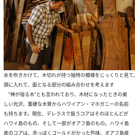
水を吹きかけて、木切れが持つ独特の模様をじっくりと見て
頭に入れて、面となる部分の組み合わせを考えます
“神が宿る木”とも言われており、木材になったときの美
しい光沢、重硬な木質からハワイアン・マホガニーの名前
も持ちます。現在、デレラスで扱うコアはそのほとんどが
ハワイ島のもの、そして一部がオアフ島のもの。ハワイ島
産のコアは、赤っぽくゴールドがかった色味、オアフ島産