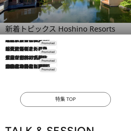
新着トピックス Hoshino Resorts
2026.7.31
【ホテル帰省】という選択肢をOMOが提案。家族とほどよい距離を保つには「昼は実家、夜は気兼ねなくホテルで！」
2026.7.24
【夏限定ディナーコース】旬を迎える稚鮎や花ズッキーニなどをイタリア・トスカーナの郷土料理の手法で満喫！
2026.7.17
「土佐和ハーブかき氷」がOMO7高知に登場！生姜、山椒、大葉など目にも舌にも涼を呼ぶ郷土の味
2026.7.10
NEW OPEN！【界 草津】名湯の地に誕生。趣の異なる2種の温泉と上州ならではの会席・蕎麦割烹など美食を味わう究極の癒やし旅
特集 TOP
TALK & SESSION