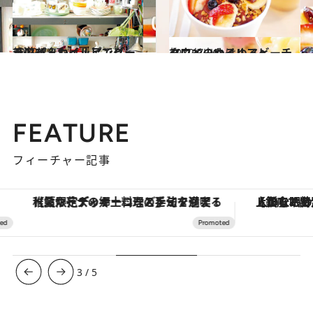
2012.7.27
ハワイ・カイルアでビーチ遊び＆ショッピング
旅＆お出かけ
2012.7.26
ハワイのゆるゆるビーチタウン、カイルアへ
旅＆お出かけ
FEATURE
フィーチャー記事
【夏限定ディナーコース】旬を迎える稚鮎や花ズッキーニなどをイタリア・トスカーナの郷土料理の手法で満喫！
【銀座で出合う最旬美容】美髪ケアや上質な眠
3
/
5