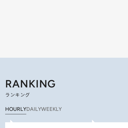
RANKING
ランキング
HOURLY
DAILY
WEEKLY