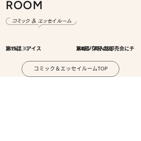
ROOM
2026.7.30
第15話 アイス
2026.7.30
第8回「同人誌即売会にチャレンジ その2」
コミック＆エッセイルームTOP