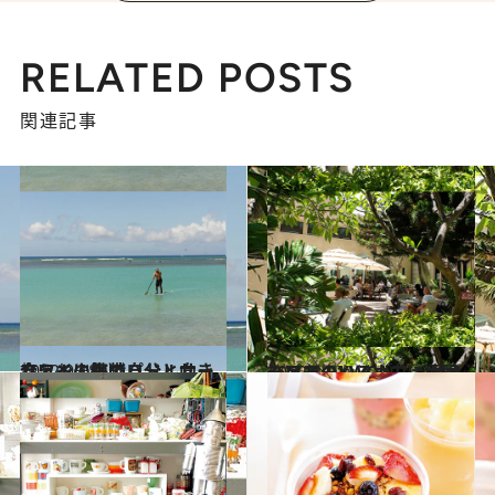
RELATED POSTS
関連記事
2012.9.18
ハワイの海で自分と向き合う！人気のパドルサーフィンに挑戦
旅＆お出かけ
2012.8.21
ハワイのYWCA内に凄腕シェフのいるカフェがオープン！
旅＆お出かけ