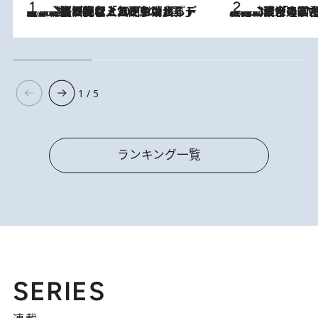
2026.8.5
【なぜ吉沢亮は「気配を消せる」のか？】興行収入208億の『国宝』を経て挑むミュージカル『ディア・エヴァン・ハンセン』。トップ俳優が舞台上でさらけ出した“孤独”とは
2026.8.3
慶應幼稚舎の図書室からテレビの世界に飛び込んだ阿川佐和子（72）、「N
1 / 5
ランキング一覧
SERIES