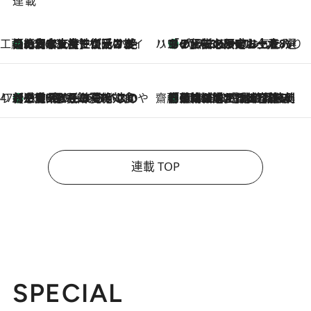
連載
工藤まやのおもてなしハワイ
【ハワイ土産】ローカルの絶大な支持で復活！ 絶品の幻クッキー《元ファンの日本人女性が受け継いだ名店》
2026.8.6
ハワイ賢者 リサのお気に入りリスト
あの伝説の限定トートも！ リニューアルした「ディーン＆デルーカ ハワイ」で必須のお土産8選
2026.8.6
47都道府県の手みやげ ひんやりスイーツで夏を満喫
【三重県】この夏絶対食べたい 冷やしておいしいおやつ3選 お餅×アイスの新感覚スイーツ
2026.8.6
齋藤 薫 美容脳ルネサンス
「荷物が増えるほど旅ストレスは増す」美容ジャーナリストがたどり着いた最終結論。“化粧品を劇的に減らす”感動の凝縮美容とは
2026.8.6
連載 TOP
SPECIAL