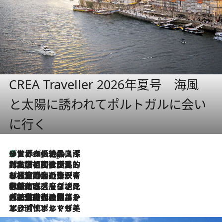
CREA Traveller 2026年夏号 海風
と太陽に誘われてポルトガルに会い
に行く
リスボンの絶品スイーツ「パステル・デ・ナタ」とは？ポルトガル伝統の奥深い世界へ
5 Hours Ago
2026.7.27
「私の祖国はポルトガル語です」国民的詩人フェルナンド・ペソアと、彼が愛した文学の街を歩く
2026.7.26
ポルトガル近海が育む極上の海の幸。キリリと冷えた白ワインと愉しむ、シーフード専門店の贅沢
2026.7.22
伝統の味をモダンに昇華。高感度な地元客が集う、リスボンの最旬ガストロノミー
2026.7.21
大航海時代の栄華から、震災、独裁、そして革命へ。ポルトガル・首都リスボンの石畳に刻まれた「歴史の光と影」
2026.7.13
エッセイ・ヤマザキマリ「慎ましくも美しき国 ポルトガル」