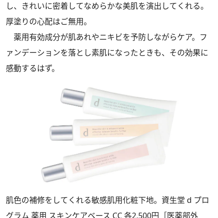
し、きれいに密着してなめらかな美肌を演出してくれる。
厚塗りの心配はご無用。
薬用有効成分が肌あれやニキビを予防しながらケア。フ
ァンデーションを落とし素肌になったときも、その効果に
感動するはず。
肌色の補修をしてくれる敏感肌用化粧下地。資生堂 d プロ
グラム 薬用 スキンケアベース CC 各2,500円［医薬部外