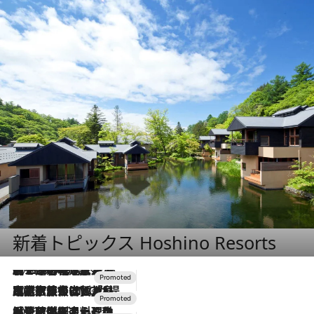
新着トピックス Hoshino Resorts
2026.8.7
【トンボの足水浴】ヒノキの香りに包まれて涼感マックス！約13℃の湧水かけ流しを避暑地「星野温泉 トンボの湯」で体験
2026.7.31
【ホテル帰省】という選択肢をOMOが提案。家族とほどよい距離を保つには「昼は実家、夜は気兼ねなくホテルで！」
2026.7.24
【夏限定ディナーコース】旬を迎える稚鮎や花ズッキーニなどをイタリア・トスカーナの郷土料理の手法で満喫！