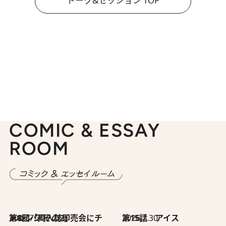
トーク&セッション TOP
COMIC & ESSAY
ROOM
2026.7.30
第8回「同人誌即売会にチャレンジ その2」
2026.7.30
第15話 アイス