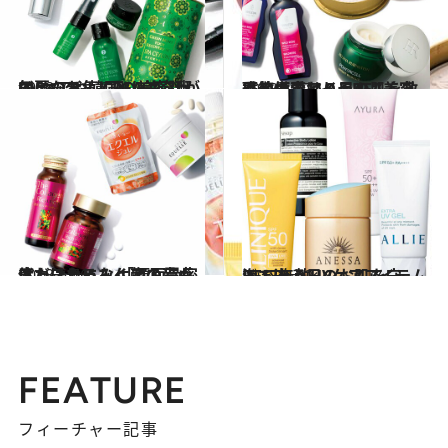
2018.7.2
UVケアや韓国の美容話が気になる！ CREA美容班の夏のお気に入りコスメ
ビューティ＆ヘルス
2018.5.27
季節の変わり目の肌を救う救世主は？ CREA美容班の偏愛アイテム
ビューティ＆ヘルス
2018.6.26
体だけじゃなく顔の骨もスカスカに！ 「顔面骨密度」はたるみケアの盲点
ビューティ＆ヘルス
2018.5.22
海で遊ぶ日のお肌を守る！ 無敵UVケアアイテムBEST8
ビューティ＆ヘルス
FEATURE
フィーチャー記事