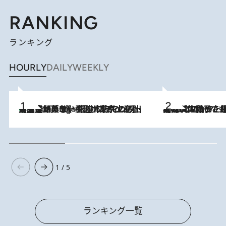
RANKING
ランキング
HOURLY
DAILY
WEEKLY
【間違いのない王道・東京土産】資生堂パーラー 銀座本店でのみ出会える銘菓5選《極上プディング・濃厚チーズケーキ・ボンボンショコラほか》
5 Hours Ago
2026.8.5
【阿川佐和子さんの年とる力】なぜ70代で始めた趣味は“こんなに楽しい”のか？ ピアノ、俳句…スランプに陥っても続けられる“ある秘訣”とは
1 / 5
ランキング一覧