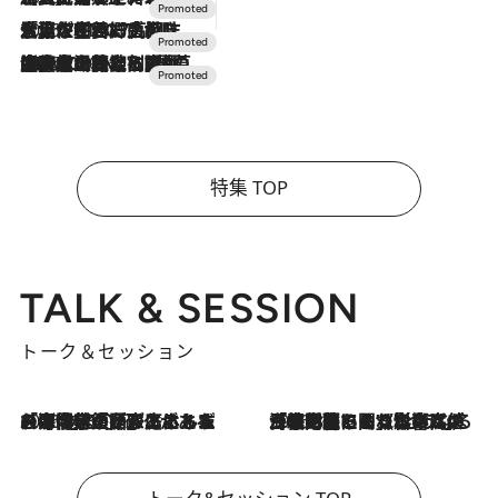
2026.7.17
「土佐和ハーブかき氷」がOMO7高知に登場！生姜、山椒、大葉など目にも舌にも涼を呼ぶ郷土の味
2026.7.10
NEW OPEN！【界 草津】名湯の地に誕生。趣の異なる2種の温泉と上州ならではの会席・蕎麦割烹など美食を味わう究極の癒やし旅
特集 TOP
TALK & SESSION
トーク＆セッション
2026.8.3
「今後値上げがあるとすれば…」「リスクがあるのは今年の冬」エネルギー専門家が語る、ホルムズ海峡封鎖が家庭にもたらす“ある心配”
2026.8.3
「住宅建てられない…」「サーチャージ料の高値が続いている」ホルムズ海峡封鎖による影響はいつまで続く？《エネルギー専門家に聞く“どうなる日本の暮らし”》