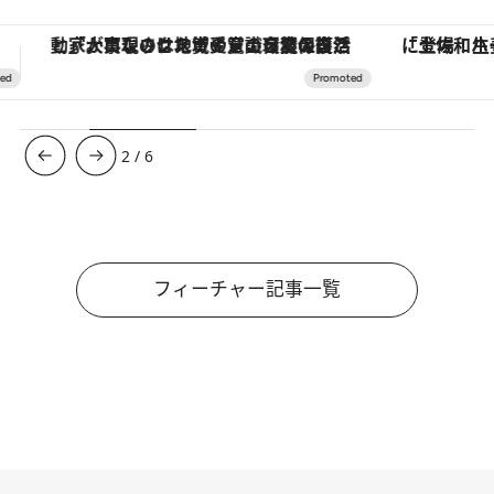
「土佐和ハーブかき氷」がOMO7高知に登場！生姜、山椒、大葉など目にも舌にも涼を呼ぶ郷土の味
ヴァシュロン・コンスタンタン
3
/
6
フィーチャー記事一覧