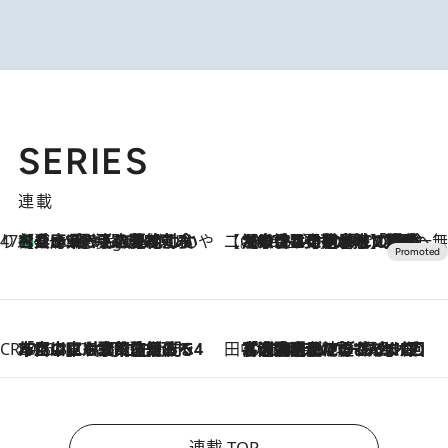
SERIES
連載
47都道府県の手みやげ ひんやりスイーツで夏を満喫
【兵庫県】この夏絶対食べたい 冷やしておいしいおやつ3選 淡路島の恵みをジェラートに集約
5 Hours Ago
【CREA×星野リゾート】唯一無二。癒しと発見が待つ場所へ
2026.8.7
【トンボの足水浴】ヒノキの香りに包まれて涼感マックス！約13℃の湧水かけ流しを避暑地「星野温泉 トンボの湯」で体験
CREA'S CHOICE
2026.8.7
「立川にも歌舞伎があるんだよ」 片岡仁左衛門・市川中車ら豪華座組みで4年目の立川立飛歌舞伎へ
田中稲の勝手に再ブーム
2026.8.7
「湘南乃風に憧れて」観客大盛上がりの“タオル回し”に、ラッパー顔負けの高速歌唱まで…さだまさし（74）のアグレッシブすぎる現在地
連載 TOP