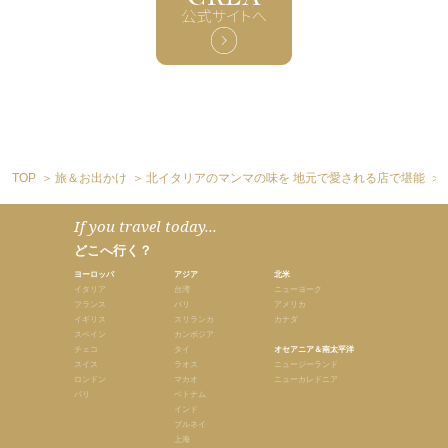
TOP
旅＆お出かけ
北イタリアのマンマの味を 地元で愛される店で堪能
If you travel today...
どこへ行く？
ヨーロッパ
アジア
北米
イタリア
台湾
ニューヨーク
フランス
バリ
アメリカ
イギリス
スリランカ
カナダ
スペイン
カンボジア
チェコ
タイ
オセアニア＆南太平洋
スイス
ラオス
ニュージーランド
ロンドン
マカオ
ニューカレドニア
パリ
ベトナム
インド
ブルネイ
上海