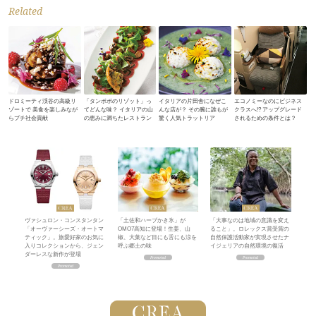
Related
ドロミーティ渓谷の高級リ
「タンポポのリゾット」っ
イタリアの片田舎になぜこ
エコノミーなのにビジネス
ゾートで 美食を楽しみなが
てどんな味？ イタリアの山
んな店が？ その腕に誰もが
クラスへ!? アップグレード
らプチ社会貢献
の恵みに満ちたレストラン
驚く人気トラットリア
されるための条件とは？
ヴァシュロン・コンスタンタン
「土佐和ハーブかき氷」が
「大事なのは地域の意識を変え
「オーヴァーシーズ・オートマ
OMO7高知に登場！生姜、山
ること」。ロレックス賞受賞の
ティック」。旅愛好家のお気に
椒、大葉など目にも舌にも涼を
自然保護活動家が実現させたナ
入りコレクションから、ジェン
呼ぶ郷土の味
イジェリアの自然環境の復活
ダーレスな新作が登場