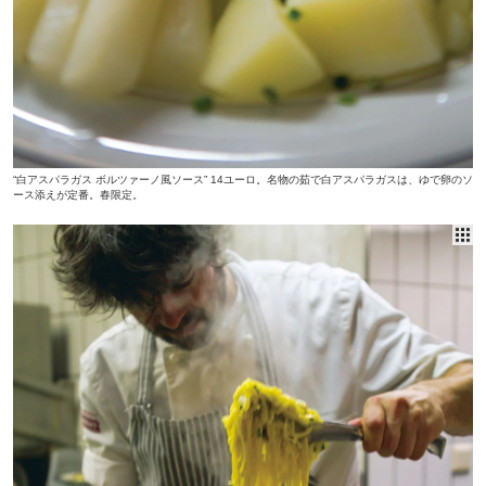
“白アスパラガス ボルツァーノ風ソース” 14ユーロ。名物の茹で白アスパラガスは、ゆで卵のソ
ース添えが定番。春限定。