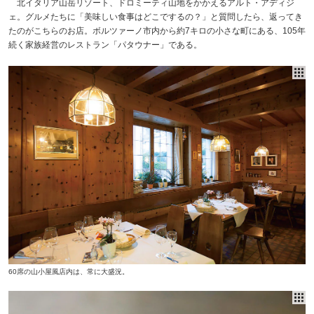
北イタリア山岳リゾート、ドロミーティ山地をかかえるアルト・アディジ
ェ。グルメたちに「美味しい食事はどこでするの？」と質問したら、返ってき
たのがこちらのお店。ボルツァーノ市内から約7キロの小さな町にある、105年
続く家族経営のレストラン「パタウナー」である。
60席の山小屋風店内は、常に大盛況。