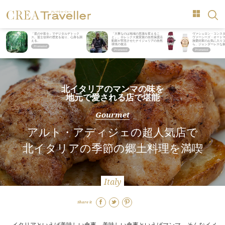
「星のや富士」でデジタルデトック
「大事なのは地域の意識を変えるこ
ヴァシュロン・コンス
ス。冨士信仰の歴史を辿り、心身を調
と」。ロレックス賞受賞の自然保護活
ヴァーシーズ・オート
える。
動家が実現させたナイジェリアの自然
旅愛好家のお気に入り
環境の復活
ら、ジェンダーレスな
北イタリアのマンマの味を
地元で愛される店で堪能
Gourmet
アルト・アディジェの超人気店で
北イタリアの季節の郷土料理を満喫
Italy
Share it
イタリアといえば美味しい食事、美味しい食事といえばマンマ。そんなイメ