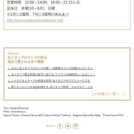
営業時間 12:00～14:00、18:00～21:15 L.O.
定休日 木曜(10～6月)、日曜
※2月に2週間、7月に3週間の休みあり
http://www.restaurant-patauner.net/
Feature
北イタリアのマンマの味を
地元で愛される店で堪能
→ まさに北イタリアのマンマの味！ 自家製サラミが自慢のレストラン
→ 北イタリア郷土料理は餃子に似てる フリウリ伝統料理といえばここ！
→ ジャガイモとチーズの料理が評判 北イタリアのアグリツーリズモ
→ 固くなったパンを有効利用する 北イタリア料理「カネデルリ」とは
この特集の一覧へ
Text＝Sayaka Miyamoto
Photo＝Kinta Kimura
Special Thanks＝Daniela Patriarca(ICT-Italian Culinary Tradition)、Regione Südtirol/Alto Adige、PromoTurismoFVG
Share it