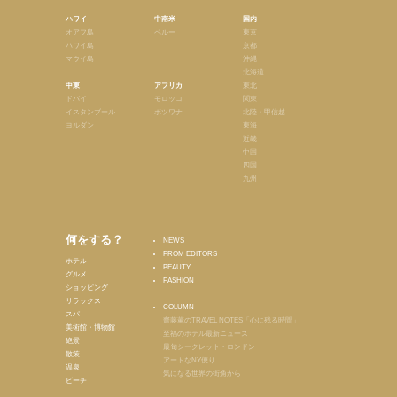
ハワイ
中南米
国内
オアフ島
ペルー
東京
ハワイ島
京都
マウイ島
沖縄
北海道
中東
アフリカ
東北
ドバイ
モロッコ
関東
イスタンブール
ボツワナ
北陸・甲信越
ヨルダン
東海
近畿
中国
四国
九州
何をする？
NEWS
FROM EDITORS
ホテル
BEAUTY
グルメ
FASHION
ショッピング
リラックス
COLUMN
スパ
齋藤薫のTRAVEL NOTES「心に残る時間」
美術館・博物館
至福のホテル最新ニュース
絶景
最旬シークレット・ロンドン
散策
アートなNY便り
温泉
気になる世界の街角から
ビーチ