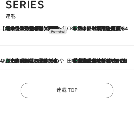
SERIES
連載
【CREA×星野リゾート】唯一無二。癒しと発見が待つ場所へ
【トンボの足水浴】ヒノキの香りに包まれて涼感マックス！約13℃の湧水かけ流しを避暑地「星野温泉 トンボの湯」で体験
2026.8.7
CREA'S CHOICE
「立川にも歌舞伎があるんだよ」 片岡仁左衛門・市川中車ら豪華座組みで4年目の立川立飛歌舞伎へ
2026.8.7
47都道府県の手みやげ ひんやりスイーツで夏を満喫
【京都府】この夏絶対食べたい 冷やしておいしいおやつ3選 ひと口目から心を掴む新緑のテリーヌ
2026.8.7
田中稲の勝手に再ブーム
「湘南乃風に憧れて」観客大盛上がりの“タオル回し”に、ラッパー顔負けの高速歌唱まで…さだまさし（74）のアグレッシブすぎる現在地
2026.8.7
連載 TOP