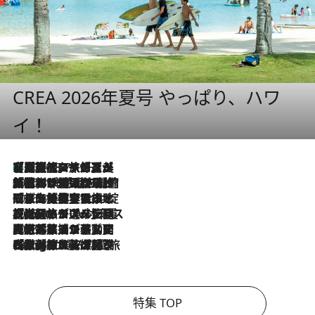
CREA 2026年夏号 やっぱり、ハワ
イ！
【厳選旅コスメ】「多機能アイテムがメイン！」旅好き美容エディターが選んだ夏旅ベストコスメを発表【Mサイズジップ】
2026.8.7
2026.8.6
「荷物が増えるほど旅ストレスは増す」美容ジャーナリストがたどり着いた最終結論。“化粧品を劇的に減らす”感動の凝縮美容とは
2026.8.6
「旅先には金髪ウィッグを持参」日本と同じメイクでは損してる!? 美容ジャーナリストが提案する“掟破りの旅美容”とは
2026.8.6
【厳選旅コスメ】「身軽さ＆UV対策重視！」ヘアアーティストshucoが選んだ夏旅ベストコスメを発表【Mサイズジップ】
2026.8.5
【厳選旅コスメ】国内をあちこち移動する河井菜摘が選んだ夏旅ベストコスメ発表！「リラックスアイテムはマスト」【Mサイズジップ】
2026.8.4
【厳選旅コスメ】「紫外線＆乾燥対策しながらメイク感も！」ヘア＆メイクGeorgeが選んだ夏旅ベストコスメを発表！【Mサイズジップ】
特集 TOP