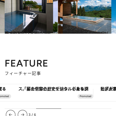
2018.1.9
チェックアウト時刻が遅くてうれしい 至福の温泉宿 BEST5
旅＆お出かけ
2018.1.11
とにかくロケーションが魅力的！ 最高の温泉宿 BEST5
旅＆お出かけ
FEATURE
フィーチャー記事
「星のや富士」でデジタルデトックス。冨士信仰の歴史を辿り、心身を調える。
3
/
6