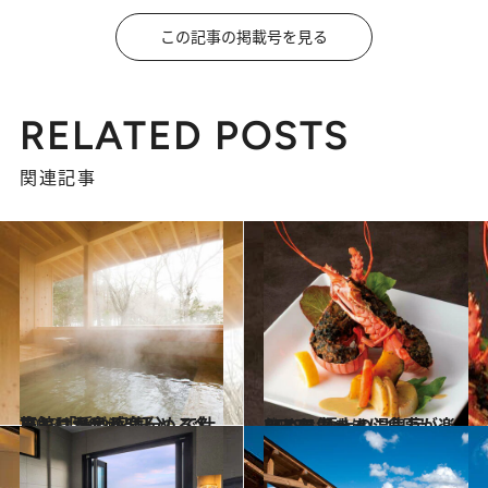
この記事の掲載号を見る
RELATED POSTS
関連記事
2018.1.26
ひとり温泉が楽しめる名旅館 「隠れ家気分」で仕事もはかどる5軒
旅＆お出かけ
2018.1.7
ひとり気ままに食事が楽しめる 極上の温泉宿 BEST5
旅＆お出かけ