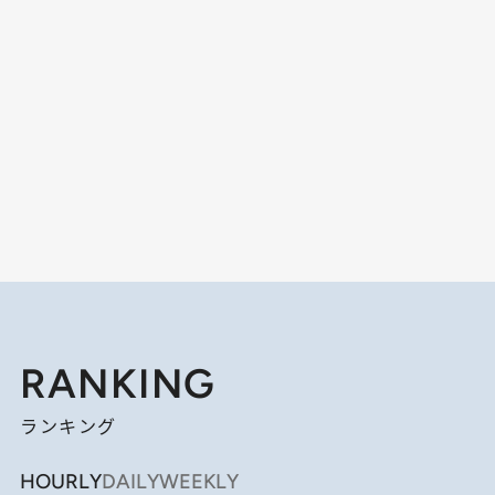
RANKING
ランキング
HOURLY
DAILY
WEEKLY