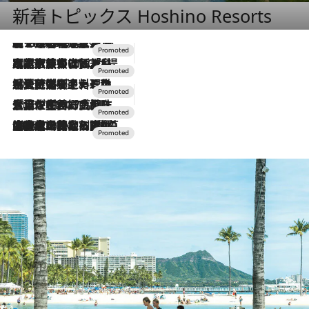
新着トピックス Hoshino Resorts
【トンボの足水浴】ヒノキの香りに包まれて涼感マックス！約13℃の湧水かけ流しを避暑地「星野温泉 トンボの湯」で体験
2026.8.7
2026.7.31
【ホテル帰省】という選択肢をOMOが提案。家族とほどよい距離を保つには「昼は実家、夜は気兼ねなくホテルで！」
2026.7.24
【夏限定ディナーコース】旬を迎える稚鮎や花ズッキーニなどをイタリア・トスカーナの郷土料理の手法で満喫！
2026.7.17
「土佐和ハーブかき氷」がOMO7高知に登場！生姜、山椒、大葉など目にも舌にも涼を呼ぶ郷土の味
2026.7.10
NEW OPEN！【界 草津】名湯の地に誕生。趣の異なる2種の温泉と上州ならではの会席・蕎麦割烹など美食を味わう究極の癒やし旅