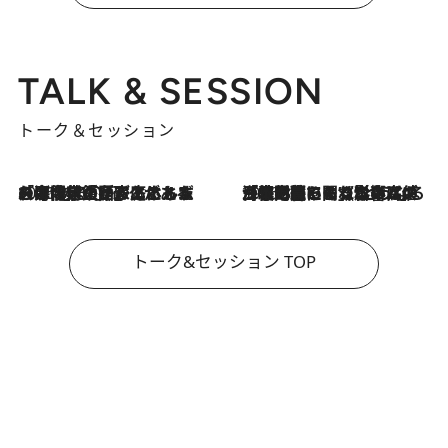
TALK & SESSION
トーク＆セッション
2026.8.3
「今後値上げがあるとすれば…」「リスクがあるのは今年の冬」エネルギー専門家が語る、ホルムズ海峡封鎖が家庭にもたらす“ある心配”
2026.8.3
「住宅建てられない…」「サーチャージ料の高値が続いている」ホルムズ海峡封鎖による影響はいつまで続く？《エネルギー専門家に聞く“どうなる日本の暮らし”》
トーク&セッション TOP