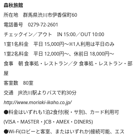
森秋旅館
所在地 群馬県渋川市伊香保町60
電話番号 0279-72-2601
チェックイン／アウト IN 15:00／OUT 10:00
1室1名料金 平日 15,000円～※1人利用は平日のみ
1室2名料金 平日 12,000円～、休前日 18,000円～
食事 朝 食事処・レストラン／夕 食事処・レストラン・部
屋
客室数 80室
交通 JR渋川駅よりバスで約30分
http://www.moriaki-ikaho.co.jp/
●料金はいずれも1泊2食付(税・サ別)、カード利用可
(VISA・MASTER・JCB・AMEX・DINERS)
●Wi-Fi(ロビーと客室、またはいずれか)接続可能、エス