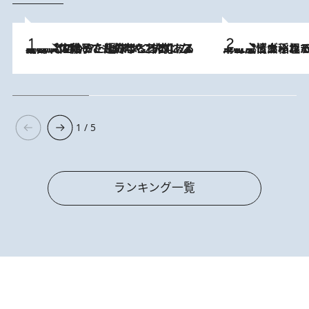
2026.8.5
【阿川佐和子さんの年とる力】なぜ70代で始めた趣味は“こんなに楽しい”のか？ ピアノ、俳句…スランプに陥っても続けられる“ある秘訣”とは
2026.8.5
下町風情あふれる台北屈指の人気エリア・大稲埕でセンスのいい台湾土産《ヴィン
1 / 5
ランキング一覧