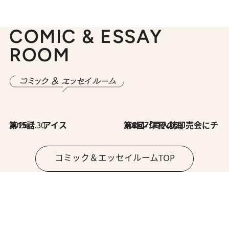
COMIC & ESSAY
ROOM
2026.7.30
第15話 アイス
2026.7.30
第8回「同人誌即売会にチャレンジ その2」
コミック＆エッセイルームTOP