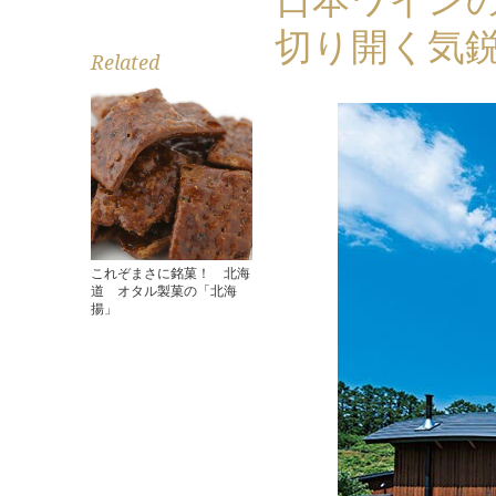
切り開く気
Related
これぞまさに銘菓！ 北海
道 オタル製菓の「北海
揚」