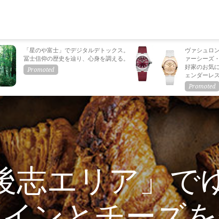
「星のや富士」でデジタルデトックス。
ヴァシュロ
冨士信仰の歴史を辿り、心身を調える。
ァーシーズ
好家のお気
ェンダーレ
後志エリア」で
ワインとチーズを