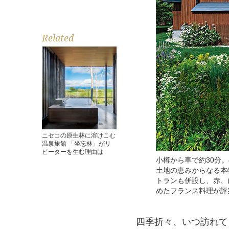
Related
ニセコの原生林に溶けこむ
温泉旅館 「坐忘林」がリ
ピーターを生む理由は
小樽から車で約30分
土地の恵みからなる本
トランも併設し、赤、
めたフランス料理が評
四季折々、いつ訪れて