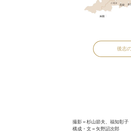
後志
撮影＝杉山節夫、福知彰子
構成・文＝矢野詔次郎