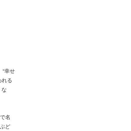
“幸せ
われる
」な
で名
。ぶど