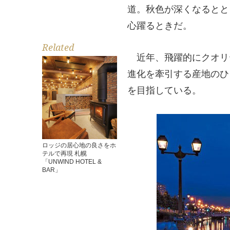
道。秋色が深くなるとと
心躍るときだ。
Related
近年、飛躍的にクオリ
進化を牽引する産地のひ
を目指している。
ロッジの居心地の良さをホ
テルで再現 札幌
「UNWIND HOTEL &
BAR」