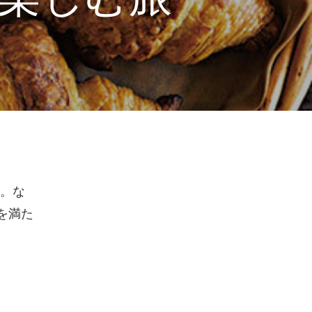
。な
を満た