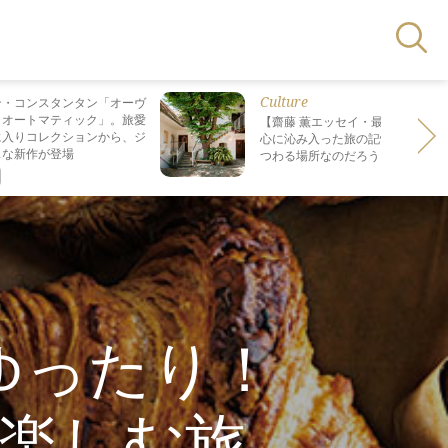
Culture
ン・コンスタンタン「オーヴ
・オートマティック」。旅愛
【齋藤 薫エッセイ・最終回】 最も
に入りコレクションから、ジ
心に沁み入った旅の記憶は なぜ“死
スな新作が登場
つわる場所なのだろう？
ゆったり！
楽しむ旅