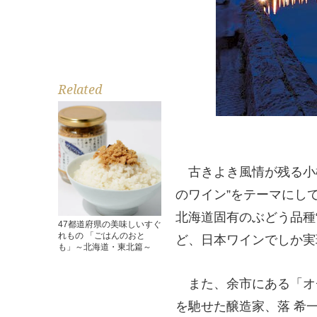
Related
古きよき風情が残る小樽
のワイン”をテーマにし
北海道固有のぶどう品種“
47都道府県の美味しいすぐ
れもの 「ごはんのおと
ど、日本ワインでしか実
も」～北海道・東北篇～
また、余市にある「オ
を馳せた醸造家、落 希