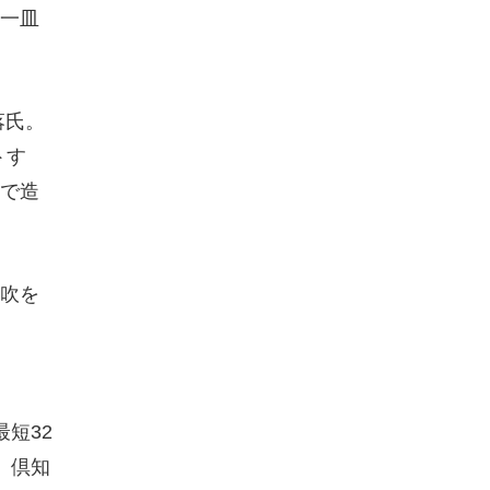
一皿
落氏。
トす
で造
吹を
短32
、倶知