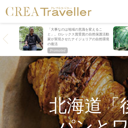
「大事なのは地域の意識を変えるこ
と」。ロレックス賞受賞の自然保護活動
家が実現させたナイジェリアの自然環境
の復活
北海道「
パンと