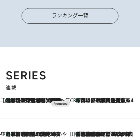
ランキング一覧
SERIES
連載
【CREA×星野リゾート】唯一無二。癒しと発見が待つ場所へ
【トンボの足水浴】ヒノキの香りに包まれて涼感マックス！約13℃の湧水かけ流しを避暑地「星野温泉 トンボの湯」で体験
2026.8.7
CREA'S CHOICE
「立川にも歌舞伎があるんだよ」 片岡仁左衛門・市川中車ら豪華座組みで4年目の立川立飛歌舞伎へ
2026.8.7
47都道府県の手みやげ ひんやりスイーツで夏を満喫
【京都府】この夏絶対食べたい 冷やしておいしいおやつ3選 ひと口目から心を掴む新緑のテリーヌ
2026.8.7
田中稲の勝手に再ブーム
「湘南乃風に憧れて」観客大盛上がりの“タオル回し”に、ラッパー顔負けの高速歌唱まで…さだまさし（74）のアグレッシブすぎる現在地
2026.8.7