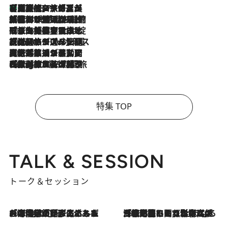
【厳選旅コスメ】「多機能アイテムがメイン！」旅好き美容エディターが選んだ夏旅ベストコスメを発表【Mサイズジップ】
2026.8.7
2026.8.6
「荷物が増えるほど旅ストレスは増す」美容ジャーナリストがたどり着いた最終結論。“化粧品を劇的に減らす”感動の凝縮美容とは
2026.8.6
「旅先には金髪ウィッグを持参」日本と同じメイクでは損してる!? 美容ジャーナリストが提案する“掟破りの旅美容”とは
2026.8.6
【厳選旅コスメ】「身軽さ＆UV対策重視！」ヘアアーティストshucoが選んだ夏旅ベストコスメを発表【Mサイズジップ】
2026.8.5
【厳選旅コスメ】国内をあちこち移動する河井菜摘が選んだ夏旅ベストコスメ発表！「リラックスアイテムはマスト」【Mサイズジップ】
2026.8.4
【厳選旅コスメ】「紫外線＆乾燥対策しながらメイク感も！」ヘア＆メイクGeorgeが選んだ夏旅ベストコスメを発表！【Mサイズジップ】
特集 TOP
TALK & SESSION
トーク＆セッション
2026.8.3
「今後値上げがあるとすれば…」「リスクがあるのは今年の冬」エネルギー専門家が語る、ホルムズ海峡封鎖が家庭にもたらす“ある心配”
2026.8.3
「住宅建てられない…」「サーチャージ料の高値が続いている」ホルムズ海峡封鎖による影響はいつまで続く？《エネルギー専門家に聞く“どうなる日本の暮らし”》