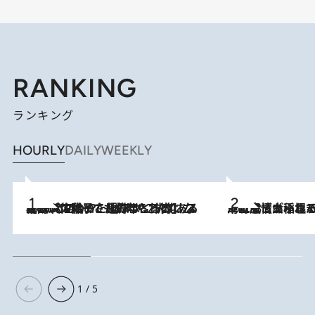
RANKING
ランキング
HOURLY
DAILY
WEEKLY
2026.8.5
【阿川佐和子さんの年とる力】なぜ70代で始めた趣味は“こんなに楽しい”のか？ ピアノ、俳句…スランプに陥っても続けられる“ある秘訣”とは
2026.8.5
下町風情あふれる台北屈指の人気エリア・大稲埕でセンスのいい台湾土産《ヴィン
1 / 5