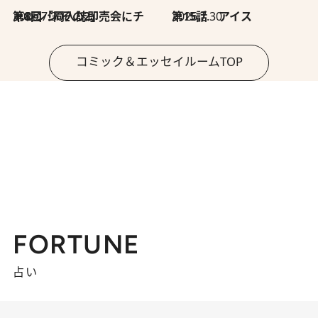
2026.7.30
第8回「同人誌即売会にチャレンジ その2」
2026.7.30
第15話 アイス
コミック＆エッセイルームTOP
FORTUNE
占い