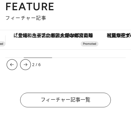
FEATURE
フィーチャー記事
【夏限定ディナーコース】旬を迎える稚鮎や花ズッキーニなどをイタリア・トスカーナの郷土料理の手法で満喫！
ヴァシュロン・コンスタンタン
3
/
6
フィーチャー記事一覧