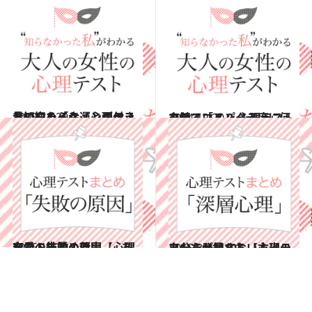
2015.11.29
見知らぬイケメンがベッドにいたら？ 心理テストで知る「幸運との付き合い方」
占い
2014.12.20
クリスマスパーティに何を着ていく？ 心理テストで知る「メンクイ度」
占い
2015.12.30
恋愛・結婚・仕事……あなたの失敗の原因【心理テストまとめ7】
占い
2015.8.21
あなたが知らない本当の自分を発見する【心理テストまとめ10】
占い