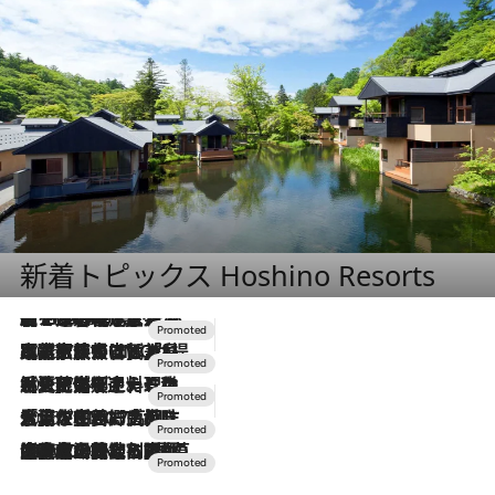
新着トピックス Hoshino Resorts
【トンボの足水浴】ヒノキの香りに包まれて涼感マックス！約13℃の湧水かけ流しを避暑地「星野温泉 トンボの湯」で体験
2026.8.7
2026.7.31
【ホテル帰省】という選択肢をOMOが提案。家族とほどよい距離を保つには「昼は実家、夜は気兼ねなくホテルで！」
2026.7.24
【夏限定ディナーコース】旬を迎える稚鮎や花ズッキーニなどをイタリア・トスカーナの郷土料理の手法で満喫！
2026.7.17
「土佐和ハーブかき氷」がOMO7高知に登場！生姜、山椒、大葉など目にも舌にも涼を呼ぶ郷土の味
2026.7.10
NEW OPEN！【界 草津】名湯の地に誕生。趣の異なる2種の温泉と上州ならではの会席・蕎麦割烹など美食を味わう究極の癒やし旅