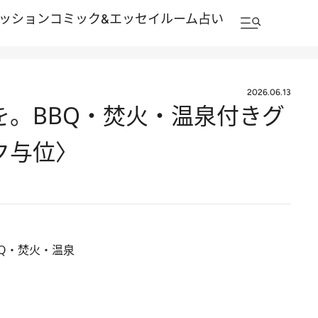
ッション
コミック&エッセイルーム
占い
2026.06.13
。BBQ・焚火・温泉付きグ
ク与位〉
Q・焚火・温泉