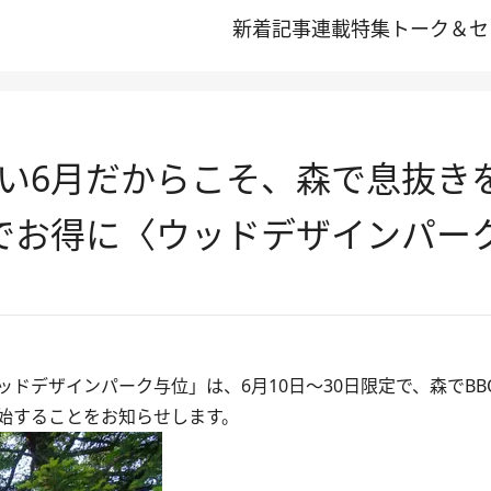
新着記事
連載
特集
トーク＆セ
い6月だからこそ、森で息抜きを
でお得に〈ウッドデザインパー
ドデザインパーク与位」は、6月10日～30日限定で、森でBB
始することをお知らせします。