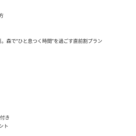
方
。森で“ひと息つく時間”を過ごす直前割プラン
付き
ント