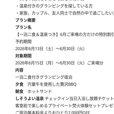
・温泉付きのグランピングを探している方
・家族、カップル、友人同士で自然の中で過ごしたい
プラン概要
プラン名
【一泊二食＆温泉つき】6月ご来場の方だけの特別割引
予約期間
2026年6月13日（土）～6月30日（火）
対象期間
2026年6月15日（月）～6月30日（火）ご来場分
内容
一泊二食付きグランピング宿泊
夕食
宍粟牛を使用した贅沢BBQ
朝食
ホットサンド
しそうよい温泉
チェックイン当日入浴し放題チケット
客室前で楽しめるプライベート焚火体験セットプレゼ
ご宿泊基本料金よりおひとり2,000円OFF