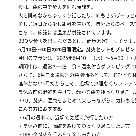
夜は、森の中で焚火を囲む時間を。
火を眺めながらゆっくり話したり、何もせずぼーっと
忙しい毎日から少し距離を置いて、自分たちのペース
さらに、施設には温泉が併設されています。
BBQや焚火を楽しんだあとは、徒歩0分の「しそうよ
6月10日～30日の20日間限定。焚火セットもプレゼン
今回のプランは、2026年6月10日（水）～6月30日
期間中は、通常の一泊二食・温泉付きグランピングに
さらに、6月ご来場限定の特別価格として、おひとり様2,
連休がない6月だからこそ、近場で無理なくリフレッ
夏休み前の混雑を避けて、静かな森でゆっくり過ごし
BBQ、焚火、温泉をまとめて楽しみながら、気持ち
こんな方におすすめ
・6月の週末に、近場で気軽に旅行したい方
・夏休み前に、混雑を避けてゆっくり過ごしたい方
・BBQや焚火を手ぶらで楽しみたい方