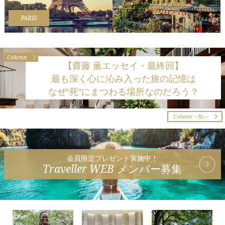
PARIS
Column
【齋藤 薫エッセイ・最終回】
最も深く心に沁み入った旅の記憶は
なぜ“死”にまつわる場所なのだろう？
Column
一覧へ
会員限定プレゼント実施中！
Traveller WEB
メンバー募集