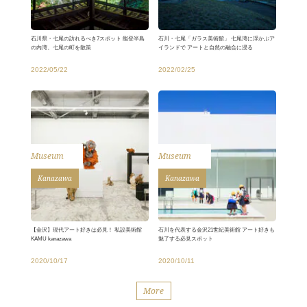
石川県・七尾の訪れるべき7スポット 能登半島
石川・七尾「ガラス美術館」 七尾湾に浮かぶア
の内湾、七尾の町を散策
イランドで アートと自然の融合に浸る
2022/05/22
2022/02/25
Museum
Museum
Kanazawa
Kanazawa
【金沢】現代アート好きは必見！ 私設美術館
石川を代表する金沢21世紀美術館 アート好きも
KAMU kanazawa
魅了する必見スポット
2020/10/17
2020/10/11
More