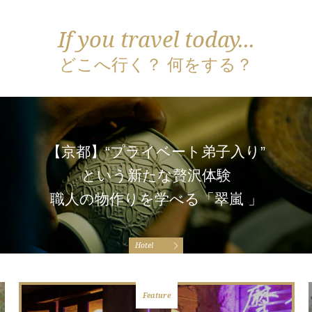
If you travel today...
どこへ行く？ 何をする？
【京都】“プライベート弟子入り”
という新たな贅沢体験
職人の物作りを学べる「翠嵐 」
Hotel