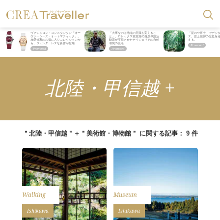
ヴァシュロン・コンスタンタン「オー
「大事なのは地域の意識を変えるこ
「星のや富士」でデジ
ヴァーシーズ・オートマティック」。
と」。ロレックス賞受賞の自然保護活
ス。冨士信仰の歴史を
旅愛好家のお気に入りコレクションか
動家が実現させたナイジェリアの自然
える。
ら、ジェンダーレスな新作が登場
環境の復活
北陸・甲信越 +
＂北陸・甲信越＂＋＂美術館・博物館＂ に関する記事： 9 件
Walking
Museum
Ishikawa
Ishikawa