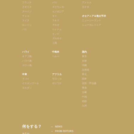
フランス
バリ
アメリカ
イギリス
スリランカ
カナダ
スペイン
カンボジア
チェコ
タイ
オセアニア＆南太平洋
スイス
ラオス
ニュージーランド
ロンドン
マカオ
ニューカレドニア
パリ
ベトナム
インド
ブルネイ
上海
ハワイ
中南米
国内
オアフ島
ペルー
東京
ハワイ島
京都
マウイ島
沖縄
北海道
中東
アフリカ
東北
ドバイ
モロッコ
関東
イスタンブール
ボツワナ
北陸・甲信越
ヨルダン
東海
近畿
中国
四国
九州
何をする？
NEWS
FROM EDITORS
ホテル