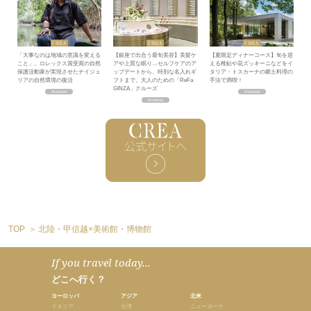
「大事なのは地域の意識を変える
【銀座で出合う最旬美容】美髪ケ
【夏限定ディナーコース】旬を迎
こと」。ロレックス賞受賞の自然
アや上質な眠り…セルフケアのア
える稚鮎や花ズッキーニなどをイ
保護活動家が実現させたナイジェ
ップデートから、特別な名入れギ
タリア・トスカーナの郷土料理の
リアの自然環境の復活
フトまで。大人のための「ReFa
手法で満喫！
GINZA」クルーズ
TOP
北陸・甲信越×美術館・博物館
If you travel today...
どこへ行く？
ヨーロッパ
アジア
北米
イタリア
台湾
ニューヨーク