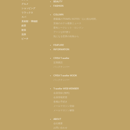
BEAUTY
グルメ
FASHION
ショッピング
リラックス
COLUMN
スパ
齋藤薫のTRAVEL NOTES「心に残る時間」
美術館・博物館
至福のホテル最新ニュース
絶景
最旬シークレット・ロンドン
散策
アートなNY便り
温泉
気になる世界の街角から
ビーチ
FEATURE
INFORMATION
CREA Traveller
定期購読
バックナンバー
CREA Traveller MOOK
バックナンバー
Traveller WEB MEMBER
会員登録 (無料)
会員情報変更
各種お手続き
メールマガジン登録
メールマガジン解除
ABOUT
会社概要
お問い合わせ