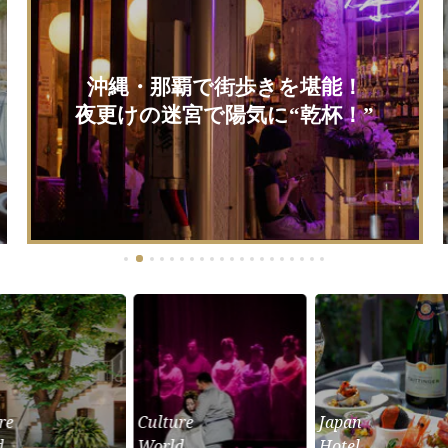
沖縄・那覇で街歩きを堪能！
夜更けの迷宮で陽気に“乾杯！”
re
Culture
Japan
d
World
Hotel