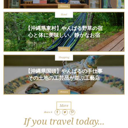
Okinawa
Hotel
【沖縄県東村】やんばる野草の宿
心と体に美味しい、静かなお宿
Okinawa
Shopping
【沖縄県国頭】やんばるの手仕事
その土地の工芸品が並ぶ工藝店
Okinawa
More
Share it
If you travel today...