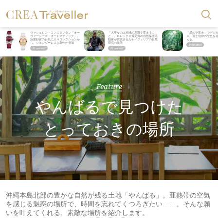
ヴァシュロン・コンスタンタン「オー
「大事なのは地域の意識を変えるこ
「星のや富士」でデジ
ヴァーシーズ・オートマティック」。
と」。ロレックス賞受賞の自然保護活
ス。冨士信仰の歴史を
旅愛好家のお気に入りコレクションか
動家が実現させたナイジェリアの自然
える。
ら、ジェンダーレスな新作が登場
環境の復活
Feature
やんばるで見つけた
とっておきの場所
沖縄本島北部の豊かな自然が残る土地「やんばる」。亜熱帯の空気
を感じる魅惑の場所で、時間を忘れてくつろぎたい……。そんな願
いを叶えてくれる、素敵な場所を紹介します。