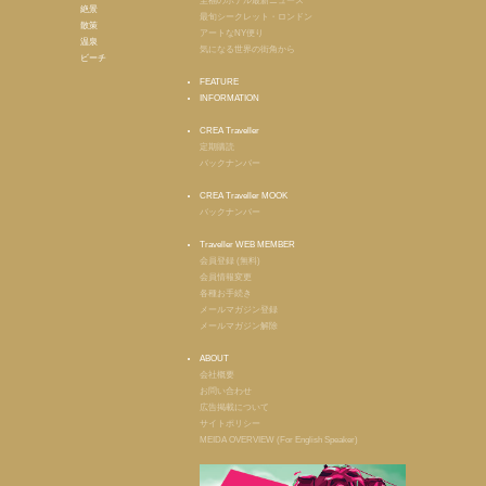
至福のホテル最新ニュース
絶景
最旬シークレット・ロンドン
散策
アートなNY便り
温泉
気になる世界の街角から
ビーチ
FEATURE
INFORMATION
CREA Traveller
定期購読
バックナンバー
CREA Traveller MOOK
バックナンバー
Traveller WEB MEMBER
会員登録 (無料)
会員情報変更
各種お手続き
メールマガジン登録
メールマガジン解除
ABOUT
会社概要
お問い合わせ
広告掲載について
サイトポリシー
MEIDA OVERVIEW (For English Speaker)