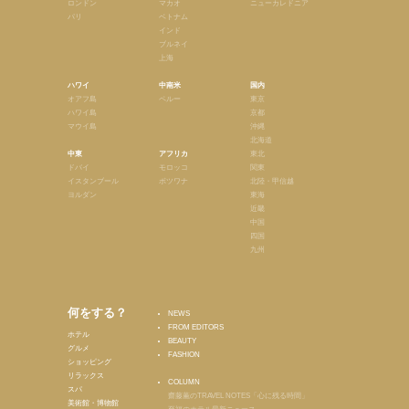
ロンドン
マカオ
ニューカレドニア
パリ
ベトナム
インド
ブルネイ
上海
ハワイ
中南米
国内
オアフ島
ペルー
東京
ハワイ島
京都
マウイ島
沖縄
北海道
中東
アフリカ
東北
ドバイ
モロッコ
関東
イスタンブール
ボツワナ
北陸・甲信越
ヨルダン
東海
近畿
中国
四国
九州
何をする？
NEWS
FROM EDITORS
ホテル
BEAUTY
グルメ
FASHION
ショッピング
リラックス
COLUMN
スパ
齋藤薫のTRAVEL NOTES「心に残る時間」
美術館・博物館