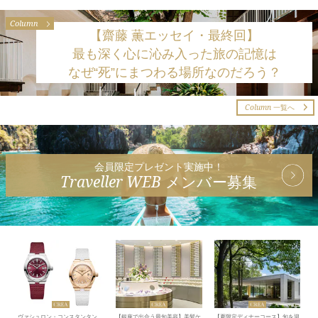
Column
【齋藤 薫エッセイ・最終回】
最も深く心に沁み入った旅の記憶は
なぜ“死”にまつわる場所なのだろう？
Column
一覧へ
会員限定プレゼント実施中！
Traveller WEB
メンバー募集
ヴァシュロン・コンスタンタン
【銀座で出合う最旬美容】美髪ケ
【夏限定ディナーコース】旬を迎