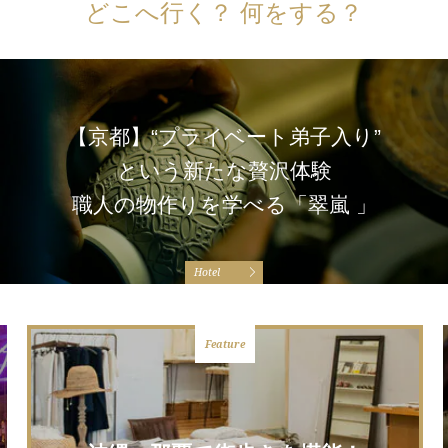
どこへ行く？ 何をする？
【京都】“プライベート弟子入り”
という新たな贅沢体験
職人の物作りを学べる「翠嵐 」
Hotel