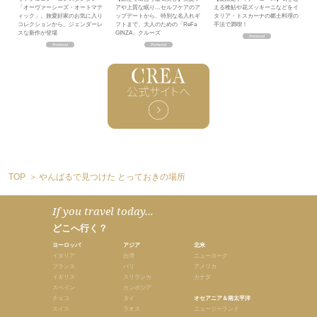
「オーヴァーシーズ・オートマテ
アや上質な眠り…セルフケアのア
える稚鮎や花ズッキーニなどをイ
ィック」。旅愛好家のお気に入り
ップデートから、特別な名入れギ
タリア・トスカーナの郷土料理の
コレクションから、ジェンダーレ
フトまで。大人のための「ReFa
手法で満喫！
スな新作が登場
GINZA」クルーズ
TOP
やんばるで見つけた とっておきの場所
If you travel today...
どこへ行く？
ヨーロッパ
アジア
北米
イタリア
台湾
ニューヨーク
フランス
バリ
アメリカ
イギリス
スリランカ
カナダ
スペイン
カンボジア
チェコ
タイ
オセアニア＆南太平洋
スイス
ラオス
ニュージーランド