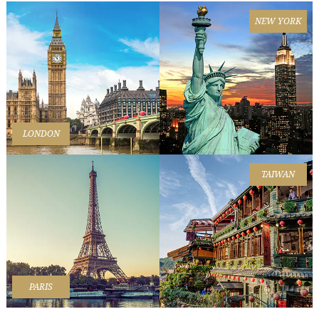
NEW YORK
LONDON
TAIWAN
PARIS