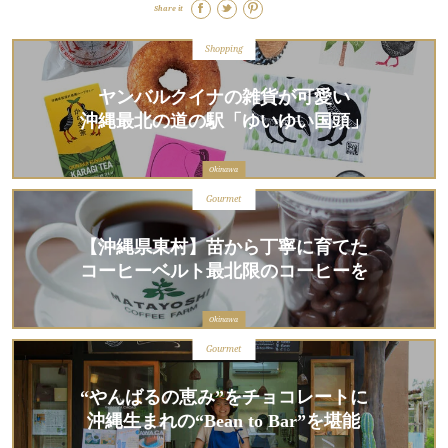
Share it
Shopping
ヤンバルクイナの雑貨が可愛い
沖縄最北の道の駅「ゆいゆい国頭」
Okinawa
Gourmet
【沖縄県東村】苗から丁寧に育てた
コーヒーベルト最北限のコーヒーを
Okinawa
Gourmet
“やんばるの恵み”をチョコレートに
沖縄生まれの“Bean to Bar”を堪能