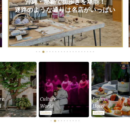
沖縄・那覇で街歩きを堪能！
迷路のような通りは名店がいっぱい
re
Culture
Japan
d
World
Hotel
Gallery
Gallery