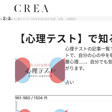
トップ
占い
【心理テスト】で知る本当の自分 恋愛、仕事、人間関係…
【心理テスト】で知
心理テストの記事一覧
トで、自分の心の中を
層心理……、自分でも気
がります。
占い
961-980 / 1504
件
2019.8.16