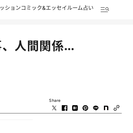
ッション
コミック&エッセイルーム
占い
事、人間関係…
Share