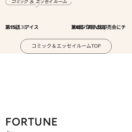
2026.7.30
第15話 アイス
2026.7.30
第8回「同人誌即売会にチャレンジ その2」
コミック＆エッセイルームTOP
FORTUNE