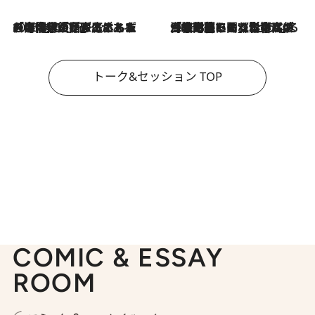
2026.8.3
「今後値上げがあるとすれば…」「リスクがあるのは今年の冬」エネルギー専門家が語る、ホルムズ海峡封鎖が家庭にもたらす“ある心配”
2026.8.3
「住宅建てられない…」「サーチャージ料の高値が続いている」ホルムズ海峡封鎖による影響はいつまで続く？《エネルギー専門家に聞く“どうなる日本の暮らし”》
トーク&セッション TOP
COMIC & ESSAY
ROOM