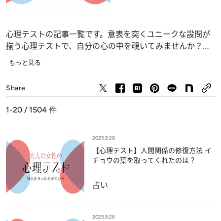
心理テストの記事一覧です。意表を突くユニークな設問が
揃う心理テストで、自分の心の中を覗いてみませんか？
恋愛、仕事、人間関係の深層心理……、自分でも気づかな
もっと見る
かったあなたの“本当の気持ち”が浮かび上がります。
占い
Share
1-20 / 1504
件
2025.9.28
【心理テスト】人間関係の修復方法 イ
チョウの葉を取ってくれたのは？
占い
2025.9.26