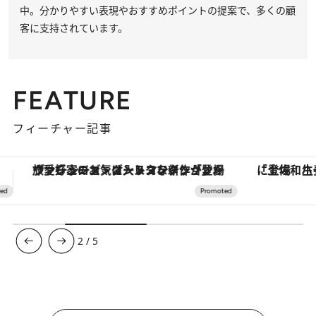
中。分かりやすい表現やおすすめポイントの提案で、多くの顧
客に支持されています。
FEATURE
フィーチャー記事
「土佐和ハーブかき氷」がOMO7高知に登場！生姜、山椒、大葉など目にも舌にも涼を呼ぶ郷土の味
【銀座で出合う最旬美容】美髪ケアや上質な眠
3
/
5