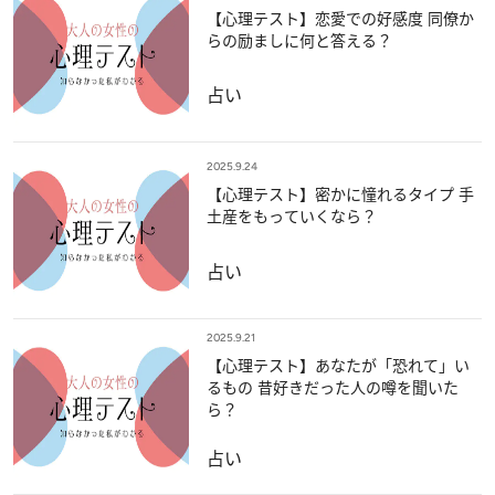
【心理テスト】恋愛での好感度 同僚か
らの励ましに何と答える？
占い
2025.9.24
【心理テスト】密かに憧れるタイプ 手
土産をもっていくなら？
占い
2025.9.21
【心理テスト】あなたが「恐れて」い
るもの 昔好きだった人の噂を聞いた
ら？
占い