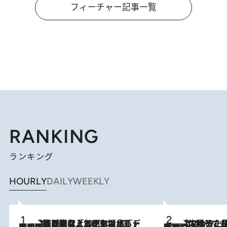
フィーチャー記事一覧
RANKING
ランキング
HOURLY
DAILY
WEEKLY
2026.8.5
【なぜ吉沢亮は「気配を消せる」のか？】興行収入208億の『国宝』を経て挑むミュージカル『ディア・エヴァン・ハンセン』。トップ俳優が舞台上でさらけ出した“孤独”とは
2026.8.5
【阿川佐和子さんの年とる力】なぜ70代で始めた趣味は“こんなに楽しい”のか？ ピアノ、俳句…スランプに陥っても続けられる“ある秘訣”とは