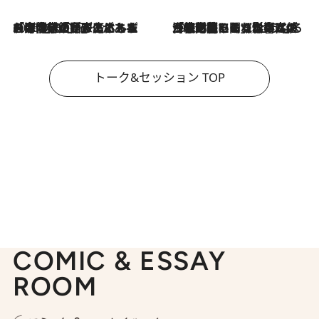
2026.8.3
「今後値上げがあるとすれば…」「リスクがあるのは今年の冬」エネルギー専門家が語る、ホルムズ海峡封鎖が家庭にもたらす“ある心配”
2026.8.3
「住宅建てられない…」「サーチャージ料の高値が続いている」ホルムズ海峡封鎖による影響はいつまで続く？《エネルギー専門家に聞く“どうなる日本の暮らし”》
トーク&セッション TOP
COMIC & ESSAY
ROOM