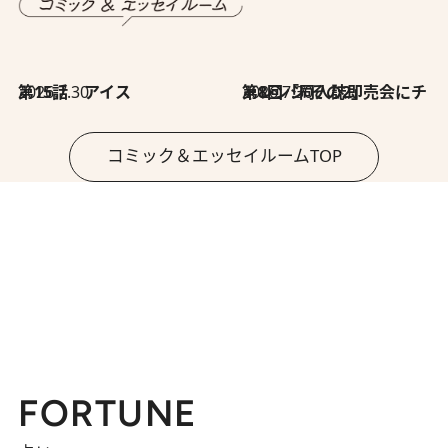
2026.7.30
第15話 アイス
2026.7.30
第8回「同人誌即売会にチャレンジ その2」
コミック＆エッセイルームTOP
FORTUNE