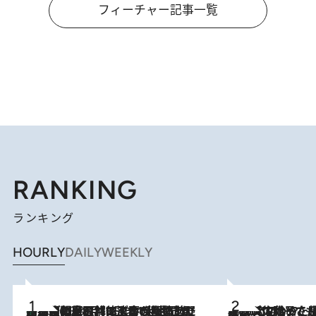
フィーチャー記事一覧
RANKING
ランキング
HOURLY
DAILY
WEEKLY
「最後に見られてよかった」上野動物園の東園パンダ舎が解体前に特別公開。8月16日まで延長されたパネル展と共に辿る“半世紀”のパンダ飼育《解体工事の図面あり》
2026.8.8
2026.8.5
【阿川佐和子さんの年とる力】なぜ70代で始めた趣味は“こんなに楽しい”のか？ ピアノ、俳句…スランプに陥っても続けられる“ある秘訣”とは