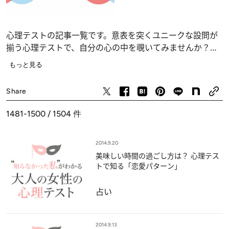
心理テストの記事一覧です。意表を突くユニークな設問が
揃う心理テストで、自分の心の中を覗いてみませんか？
恋愛、仕事、人間関係の深層心理……、自分でも気づかな
もっと見る
かったあなたの“本当の気持ち”が浮かび上がります。
占い
Share
1481-1500 / 1504
件
2014.9.20
美味しい時間の過ごし方は？ 心理テス
トで知る「恋愛パターン」
占い
2014.9.13