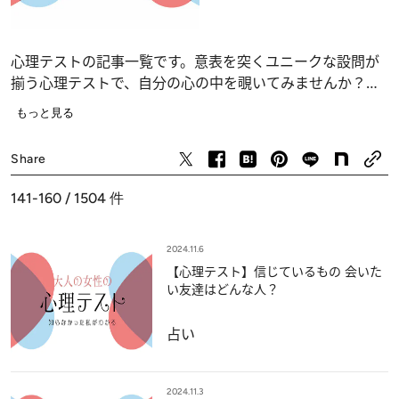
心理テストの記事一覧です。意表を突くユニークな設問が
揃う心理テストで、自分の心の中を覗いてみませんか？
恋愛、仕事、人間関係の深層心理……、自分でも気づかな
もっと見る
かったあなたの“本当の気持ち”が浮かび上がります。
占い
Share
141-160 / 1504
件
2024.11.6
【心理テスト】信じているもの 会いた
い友達はどんな人？
占い
2024.11.3