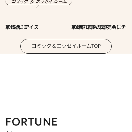
2026.7.30
第15話 アイス
2026.7.30
第8回「同人誌即売会にチャレンジ その2」
コミック＆エッセイルームTOP
FORTUNE