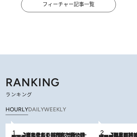
フィーチャー記事一覧
RANKING
ランキング
HOURLY
DAILY
WEEKLY
2026.8.3
《「文士の子ども被害者の会」発足！》阿川佐和子（72）が語る遠藤周作に北杜夫、劇作家・矢代静一の子どもたちの“文豪プライベート事件簿”
2026.8.8
「最後に見られてよかった」上野動物園の東園パンダ舎が解体前に特別公開。8月16日まで延長されたパネル展と共に辿る“半世紀”のパンダ飼育《解体工事の図面あり》