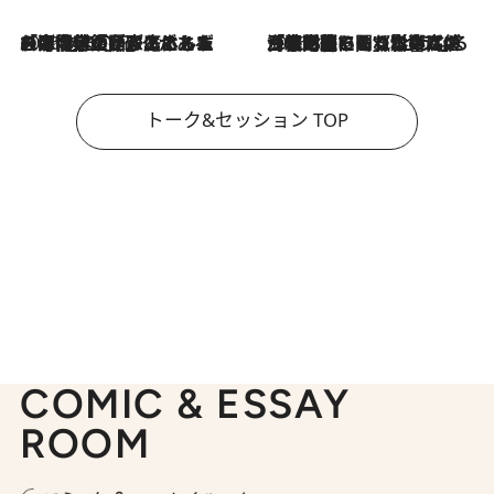
2026.8.3
「今後値上げがあるとすれば…」「リスクがあるのは今年の冬」エネルギー専門家が語る、ホルムズ海峡封鎖が家庭にもたらす“ある心配”
2026.8.3
「住宅建てられない…」「サーチャージ料の高値が続いている」ホルムズ海峡封鎖による影響はいつまで続く？《エネルギー専門家に聞く“どうなる日本の暮らし”》
トーク&セッション TOP
COMIC & ESSAY
ROOM