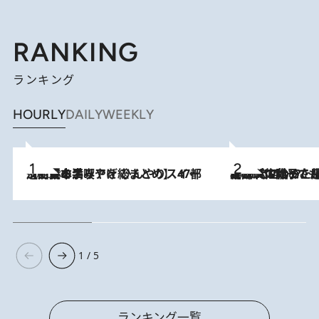
RANKING
ランキング
HOURLY
DAILY
WEEKLY
2026.8.5
【西日本エリアを総まとめ】 47都道府県の手みやげ ひんやりスイーツで夏を満喫
2026.8.5
【阿川佐和子さんの年とる力】なぜ70代で始めた趣味は“こんなに楽しい”のか？ ピアノ、俳句…スランプに陥っても続けられる“ある秘訣”とは
1 / 5
ランキング一覧