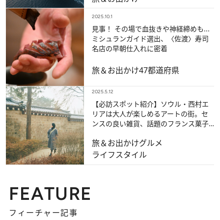
2025.10.1
見事！ その場で血抜きや神経締めも...
ミシュランガイド選出、〈佐渡〉寿司
名店の早朝仕入れに密着
旅＆お出かけ
47都道府県
2025.5.12
【必訪スポット紹介】ソウル・西村エ
リアは大人が楽しめるアートの街。セ
ンスの良い雑貨、話題のフランス菓子
店、韓国を代表する人気バーまで
旅＆お出かけ
グルメ
ライフスタイル
FEATURE
フィーチャー記事