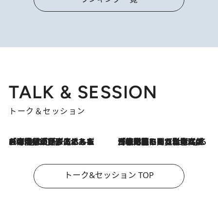
TALK & SESSION
トーク＆セッション
2026.8.3
「今後値上げがあるとすれば…」「リスクがあるのは今年の冬」エネルギー専門家が語る、ホルムズ海峡封鎖が家庭にもたらす“ある心配”
2026.8.3
「住宅建てられない…」「サーチャージ料の高値が続いている」ホルムズ海峡封鎖による影響はいつまで続く？《エネルギー専門家に聞く“どうなる日本の暮らし”》
トーク&セッション TOP