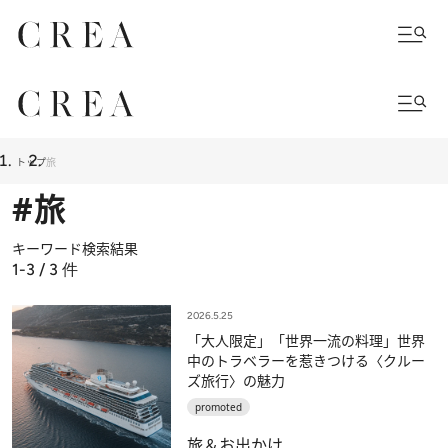
トップ
旅
#旅
キーワード検索結果
1-3 / 3
件
2026.5.25
「大人限定」「世界一流の料理」世界
中のトラベラーを惹きつける〈クルー
ズ旅行〉の魅力
promoted
旅＆お出かけ