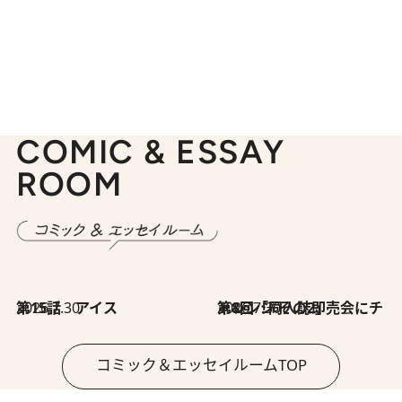
COMIC & ESSAY
ROOM
2026.7.30
第15話 アイス
2026.7.30
第8回「同人誌即売会にチャレンジ その2」
コミック＆エッセイルームTOP