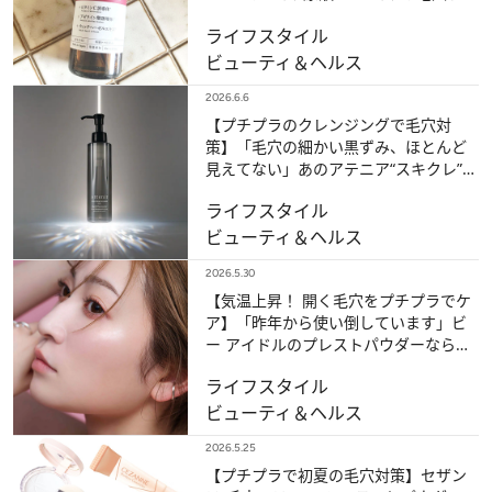
に特化した化粧水が優秀！
ライフスタイル
ビューティ＆ヘルス
2026.6.6
【プチプラのクレンジングで毛穴対
策】「毛穴の細かい黒ずみ、ほとんど
見えてない」あのアテニア“スキクレ”の
ブラックバージョンは試す価値あり！
ライフスタイル
ビューティ＆ヘルス
2026.5.30
【気温上昇！ 開く毛穴をプチプラでケ
ア】「昨年から使い倒しています」ビ
ー アイドルのプレストパウダーならア
プリで加工したように毛穴をカバーで
ライフスタイル
きる！
ビューティ＆ヘルス
2026.5.25
【プチプラで初夏の毛穴対策】セザン