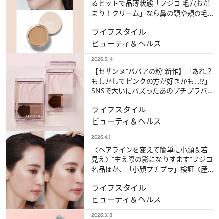
るヒットで品薄状態「フジコ 毛穴おだ
まり！クリーム」なら鼻の頭や頬の毛
穴が目立たない！
ライフスタイル
ビューティ＆ヘルス
2026.5.14
【セザンヌ“ババアの粉”新作】「あれ？
もしかしてピンクの方が好きかも…!?」
SNSで大いにバズったあのプチプラパ
ウダーの新色を検証！
ライフスタイル
ビューティ＆ヘルス
2026.4.3
〈ヘアラインを変えて簡単に小顔＆若
見え〉“生え際の影になりすます”フジコ
名品ほか、「小顔プチプラ」検証〈産
後の薄毛が気になる人、面長さんも必
ライフスタイル
見〉
ビューティ＆ヘルス
2026.3.18