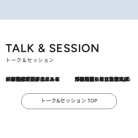
TALK & SESSION
トーク＆セッション
2026.8.3
「今後値上げがあるとすれば…」「リスクがあるのは今年の冬」エネルギー専門家が語る、ホルムズ海峡封鎖が家庭にもたらす“ある心配”
2026.8.3
「住宅建てられない…」「サーチャージ料の高値が続いている」ホルムズ海峡封鎖による影響はいつまで続く？《エネルギー専門家に聞く“どうなる日本の暮らし”》
トーク&セッション TOP