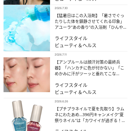
2026.7.30
【猛暑日はこの入浴剤】「暑さでぐっ
たりした体を鎮静させてくれる印象」
アユーラ“あの香り”の入浴剤「ひんや
り」バージョン
ライフスタイル
ビューティ＆ヘルス
2026.7.11
【アンプルールは顔汗対策の最終兵
器】「ハンカチに色が付かない」「こ
めかみに汗がツーッと垂れてこな
い！」汗かきライターが感動した耐汗
ライフスタイル
UVベース
ビューティ＆ヘルス
2026.6.26
【プチプラネイルで夏を先取り】ラム
ネにわたあめ…396円キャンメイク“夏
祭りネイル”は「カワイイが過ぎる！」
4色すべてが悶絶カラー