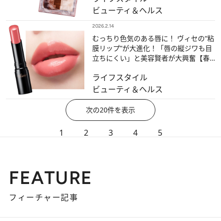
ビューティ＆ヘルス
2026.2.14
むっちり色気のある唇に！ ヴィセの“粘
膜リップ”が大進化！「唇の縦ジワも目
立ちにくい」と美容賢者が大興奮【春
の自腹買いプチプラ】
ライフスタイル
ビューティ＆ヘルス
次の20件を表示
1
2
3
4
5
FEATURE
フィーチャー記事