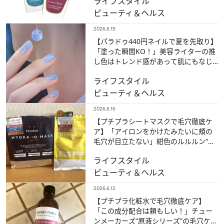
ライフスタイル
ビューティ＆ヘルス
2026.6.19
【パラドゥ440円ネイルで夏を先取り】
「塗った瞬間KO！」美容ライターの推
し色はトレンド感があって肌にもなじ
む「ヨーヨーつり」
ライフスタイル
ビューティ＆ヘルス
2026.6.16
【プチプラシートマスクで毛穴徹底ケ
ア】「アイロンをかけたみたいに頬の
毛穴が目立たない」紺色のルルルン“消
しゴムマスク”がすごい！
ライフスタイル
ビューティ＆ヘルス
2026.6.12
【プチプラ化粧水で毛穴徹底ケア】
「この成分配合は頼もしい！」チュー
ンメーカーズ“原液シリーズ”の毛穴ケア