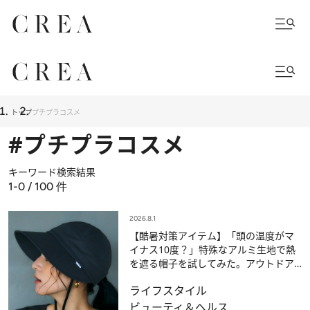
トップ
プチプラコスメ
#プチプラコスメ
キーワード検索結果
1-0 / 100
件
2026.8.1
【酷暑対策アイテム】「頭の温度がマ
イナス10度？」特殊なアルミ生地で熱
を遮る帽子を試してみた。アウトドア
や野外フェスでも大活躍の予感！
ライフスタイル
ビューティ＆ヘルス