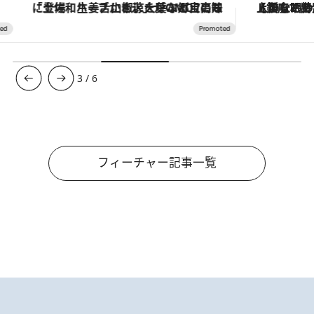
「土佐和ハーブかき氷」がOMO7高知に登場！生姜、山椒、大葉など目にも舌にも涼を呼ぶ郷土の味
【銀座で出合う最旬美容】美髪ケアや上質な眠
3
/
6
フィーチャー記事一覧