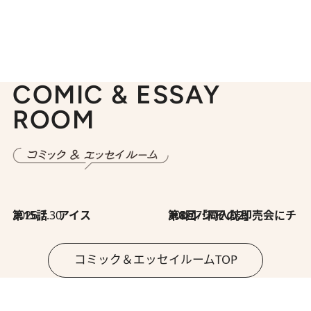
COMIC & ESSAY
ROOM
2026.7.30
第15話 アイス
2026.7.30
第8回「同人誌即売会にチャレンジ その2」
コミック＆エッセイルームTOP