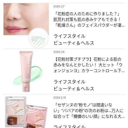
2026.3.7
「花粉症の人のために作りました？」
肌荒れ対策も肌の赤みケアもできる！
「乾燥さん」のフェイスパウダーが凄
い【花粉対策プチプラ】
ライフスタイル
ビューティ＆ヘルス
2026.3.6
【花粉対策プチプラ】花粉による肌の
赤みをなんとかしたい！ 大ヒット「ウ
ォンジョンヨ」カラーコントロール下
地の“メロンミント”で肌色補整
ライフスタイル
ビューティ＆ヘルス
2026.2.19
「セザンヌの“粉モノ”は間違いな
い」“ババアの粉”の次のお粉は…万人に
似合って「機嫌のいい顔」になれる大
人ピンクチーク【春の自腹買いプチプ
ライフスタイル
ラ】