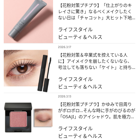
【花粉対策プチプラ】「仕上がりのキ
レイさに驚き」なるべくメイクしたく
ない日は「チャコット」大ヒット下地
の新色で“ファンデなし”で乗り切る！
ライフスタイル
ビューティ＆ヘルス
2026.3.17
【花粉対策＆卒業式を控えている人
に】アイメイクを崩したくないなら、
号泣しても落ちない「ケイト」と持ち
がよくなる「セザンヌ」が最強！
ライフスタイル
ビューティ＆ヘルス
2026.3.13
【花粉対策プチプラ】かゆみで目周り
がボロボロ…そんな時に手がのびるのが
「OSAJI」のアイシャドウ。肌を極力刺
激しない設計に拍手！
ライフスタイル
ビューティ＆ヘルス