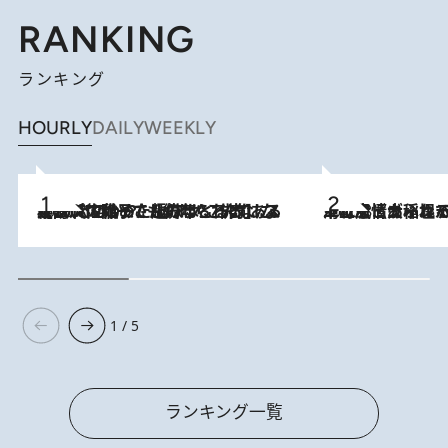
RANKING
ランキング
HOURLY
DAILY
WEEKLY
2026.8.5
【阿川佐和子さんの年とる力】なぜ70代で始めた趣味は“こんなに楽しい”のか？ ピアノ、俳句…スランプに陥っても続けられる“ある秘訣”とは
2026.8.5
下町風情あふれる台北屈指の人気エリア・大稲埕でセンスのいい台湾土産《ヴィン
1 / 5
ランキング一覧