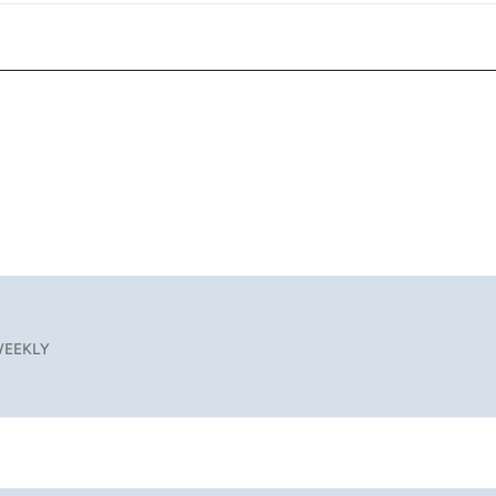
EEKLY
8.5
2026.8.5
【西日本エリアを総まとめ】 47都道府県の手みやげ ひんやりスイーツで夏を満喫