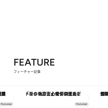
FEATURE
フィーチャー記事
護活動家が実現させたナイジェリアの自然環境の復活
「星のや富士」でデジタルデトックス。冨士信仰の歴史を辿り、心身を調える。