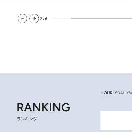
2
/
6
HOURLY
DAILY
W
RANKING
ランキング
2026.
【静岡県】この夏絶対食べたい 冷やしておいしいおやつ3選 お茶香る生食感のふるふるゼリー