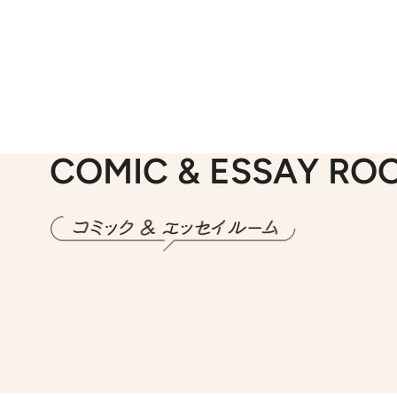
COMIC & ESSAY RO
2026.7.30
第15話 アイス
2026.
第8回「同人誌即
2026.7.8
川添愛「言葉のセンス研究所」（7）今の時代でもどうにか使えそうな「攻める言葉」を考える
2026.
第35回「打ち勝て！ 本厄 その3」