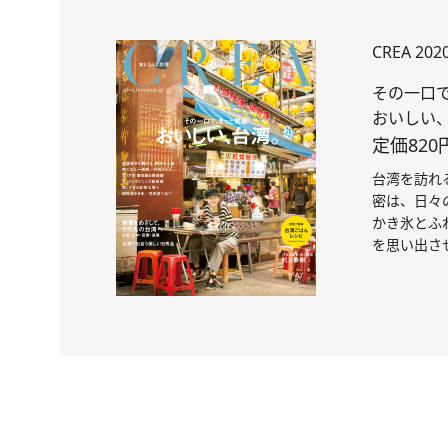
CREA 20
その一口
おいしい
定価820
台湾を訪れ
密は、日々
かき氷とふ
を思い出さ