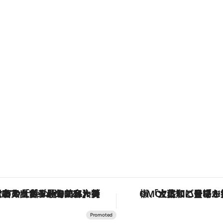
【銀座で出合う最旬美容】美髪ケアや上質な眠り…セルフケアのアップデートから、特別な名入れギフトまで。大人のための「ReFa GINZA」クルーズ
「土佐和ハーブかき氷」がOMO7高知に登場