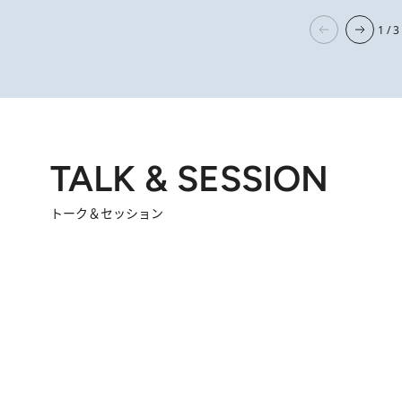
1 / 3
TALK & SESSION
トーク＆セッション
2026.8.3
「今後値上げがあるとすれば…」「リスクがあるのは今年の冬」エネルギー専門家が語る、ホルムズ海峡封鎖が家庭にもたらす“ある心配”
2026.
「住宅建てられない…」「サーチャージ料の高値が続いている」ホルムズ海峡封鎖による影響はいつまで続く？《エネルギー専門家に聞く“どうなる日本の暮らし”》