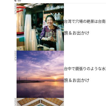
4
件
2020.4.23
台湾で穴場の絶景は台南
旅＆お出かけ
2020.4.21
台中で鏡張りのような水
旅＆お出かけ
2020.4.19