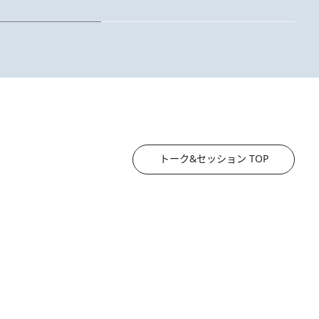
トーク&セッション TOP
2026.8.3
《「文士の子ども被害者の会」発足！》阿川佐和子（72）が語る遠藤周作に北杜夫、劇作家・矢代静一の子どもたちの“文豪プライベート事件簿”