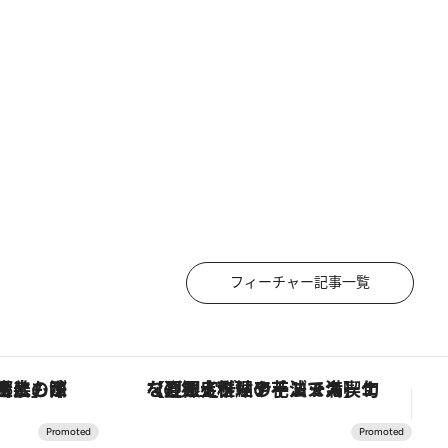
フィーチャー記事一覧
！生姜、山椒、大葉など目にも舌にも涼を呼ぶ郷土の味
【夏限定ディナーコース】旬を迎える稚鮎や花ズッキーニなどをイタリア・トスカーナの郷土料理の手法で満喫！