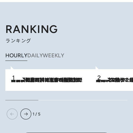
RANKING
ランキング
HOURLY
DAILY
WEEKLY
「最後に見られてよかった」上野動物園の東園パンダ舎が解体前に特別公開。8月16日まで延長されたパネル展と共に辿る“半世紀”のパンダ飼育《解体工事の図面あり》
2026.8.8
2026.8.5
【阿川佐和子さんの年とる力】なぜ70代で始めた趣味は“こんなに楽しい”のか？ ピアノ、俳句…スランプに陥っても続けられる“ある秘訣”とは
1 / 5