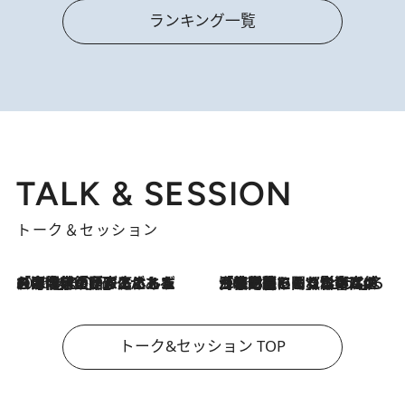
ランキング一覧
TALK & SESSION
トーク＆セッション
2026.8.3
「今後値上げがあるとすれば…」「リスクがあるのは今年の冬」エネルギー専門家が語る、ホルムズ海峡封鎖が家庭にもたらす“ある心配”
2026.8.3
「住宅建てられない…」「サーチャージ料の高値が続いている」ホルムズ海峡封鎖による影響はいつまで続く？《エネルギー専門家に聞く“どうなる日本の暮らし”》
トーク&セッション TOP