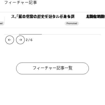
フィーチャー記事
【銀座で出合う最旬美容】美髪ケアや上質な眠り…セルフケアのアップデートから、特別な名入れギフトまで。大人のための「ReFa GINZA」クルーズ
3
/
6
フィーチャー記事一覧