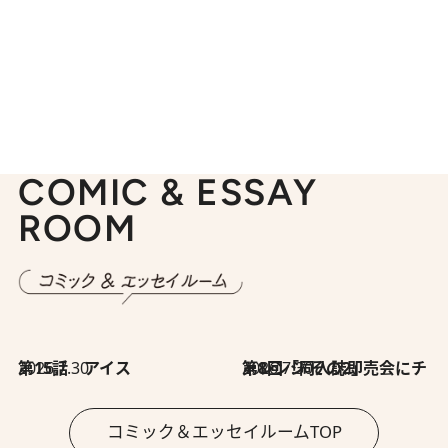
COMIC & ESSAY
ROOM
2026.7.30
第15話 アイス
2026.7.30
第8回「同人誌即売会にチャレンジ その2」
コミック＆エッセイルームTOP