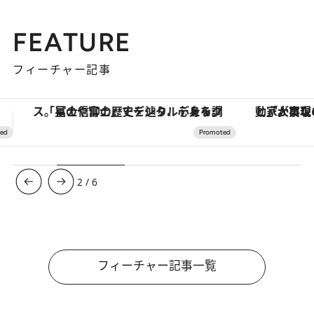
FEATURE
フィーチャー記事
。
「大事なのは地域の意識を変えること」。ロレックス賞受賞の自然保護活動家が実現させたナイジェリアの自然環境の復活
【夏限定ディナーコース】旬を迎
3
/
6
フィーチャー記事一覧