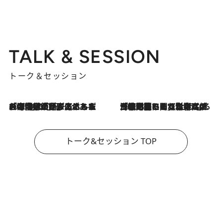
TALK & SESSION
トーク＆セッション
2026.8.3
「今後値上げがあるとすれば…」「リスクがあるのは今年の冬」エネルギー専門家が語る、ホルムズ海峡封鎖が家庭にもたらす“ある心配”
2026.8.3
「住宅建てられない…」「サーチャージ料の高値が続いている」ホルムズ海峡封鎖による影響はいつまで続く？《エネルギー専門家に聞く“どうなる日本の暮らし”》
トーク&セッション TOP