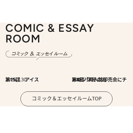
COMIC & ESSAY
ROOM
2026.7.30
第15話 アイス
2026.7.30
第8回「同人誌即売会にチャレンジ その2」
コミック＆エッセイルームTOP