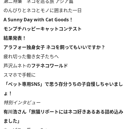
第二特集
ネコを巡る旅 アジア篇
のんびりとネコとモノに囲まれた一日
A Sunny Day with Cat Goods！
モンプチハッピーキャットコンテスト
結果発表！
アラフォー独身女子 ネコを飼ってもいいですか？
疲れ切った働き女子たちへ
芦沢ムネトの
フテネコワールド
スマホで手軽に
「ペット専用SNS」で思う存分うちの子自慢しちゃいまし
ょ！
特別インタビュー
有川浩さん「旅猫リポートにはネコ好きあるある詰め込み
ました」