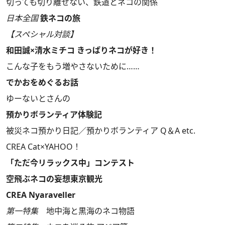
切っても切り離せない、鉄道とネコの関係
日本全国
鉄ネコの旅
【スペシャル対談】
和田誠×清水ミチコ きっぱりネコが好き！
こんな子をもう増やさないために……
でかおをめぐるお話
ゆーないとさんの
預かりボランティア体験記
被災ネコ預かり日記／預かりボランティア Q＆A etc.
CREA Cat×YAHOO！
「ただ今リラックス中」コンテスト
空飛ぶネコの妄想東京観光
CREA Nyaraveller
第一特集
地中海と黒海のネコ物語