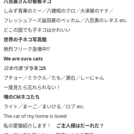
八百屋さんの看板ネコ
しみず青果のミー／八穂昭のクロ／大津屋のナナ／
フレッシュフーズ益田屋のベッカム／八百勇のレタス etc.
どこの国でも子ネコはかわいい
世界の子ネコ写真館
熱烈フリーク急増中!?
We are zura cats
日本代表
ヅラネコ5
ブチョー／ミラクル／たも／漱石／しーにゃん
一度見たら忘れられない！
噂のCMネコたち
ライト／まーご／まいける／ロブ etc.
The cat of my home is loved
私の愛猫紹介します！
ご主人様はだーれだ？