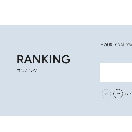
HOURLY
DAILY
W
RANKING
ランキング
2026.
【阿川佐和子さんの年とる力】なぜ70代で始めた趣味は“こんなに楽しい”のか？ ピアノ、俳句…スランプに陥っても
1 / 3