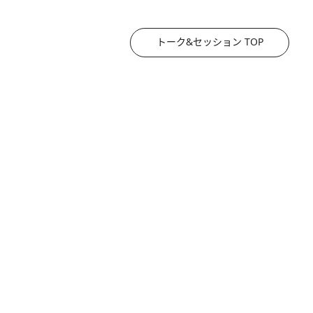
トーク&セッション TOP
2026.8.3
《「文士の子ども被害者の会」発足！》阿川佐和子（72）が語る遠藤周作に北杜夫、劇作家・矢代静一の子どもたちの“文豪プライベート事件簿”