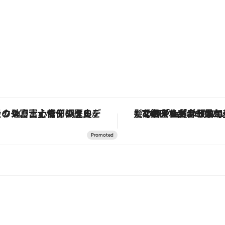
「星のや富士」でデジタルデトックス。冨士信仰の歴史を辿り、心身を調える。