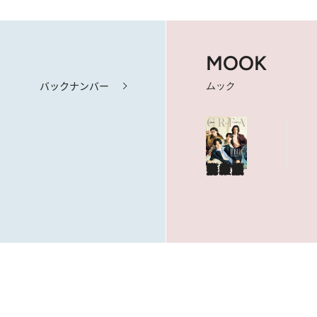
MOOK
バックナンバー
ムック
海も山もグルメも。人生最高の旅へ
やっぱり、ハワイ！
目次を見る
特集記事を読む
ショップリスト