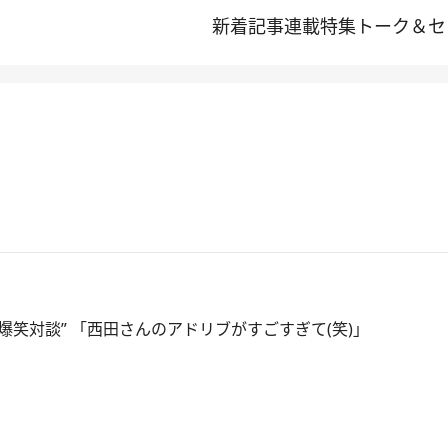
新着記事
連載
特集
トーク＆セ
爆笑対談” 「西田さんのアドリブがすごすぎて(笑)」