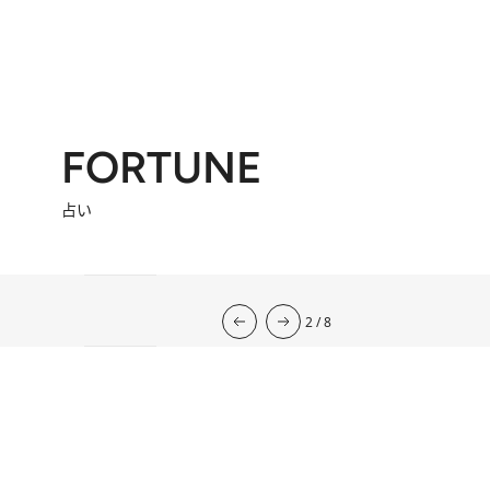
FORTUNE
占い
流光七奈の12星座占い
2026年下半期の運勢
韓国式四柱推命
心理占星学研究家
岡本翔子の星占い2026年
2026.7.31
心理占星学研究家 岡本翔子の星占い
2026.7.29
流光七奈の12星座占い
1 Hour Ago
東京ケイ子の 「オンナの算命学」
岡本翔子の日めくりムーンカレンダー
2026.8.2
今週の12星座占い
2026.8.7
2
/
8