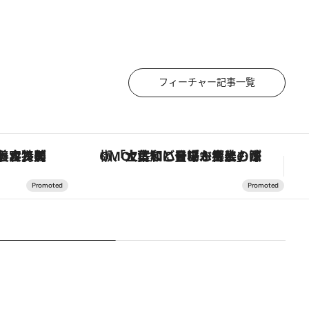
フィーチャー記事一覧
【銀座で出合う最旬美容】美髪ケアや上質な眠り…セルフケアのアップデートから、特別な名入れギフトまで。大人のための「ReFa GINZA」クルーズ
「土佐和ハーブかき氷」がOMO7高知に登場！生姜、山椒、大葉など目にも舌にも涼を呼ぶ郷土の味