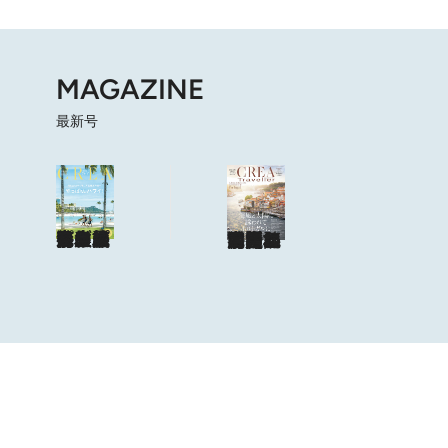
MAGAZINE
最新号
海も山もグルメも。人生最高の旅へ
やっぱり、ハワイ！
目次を見る
特集記事を読む
ショップリスト
海風と太陽に誘われてポルトガルに会いに行く
目次を見る
特集記事を読む