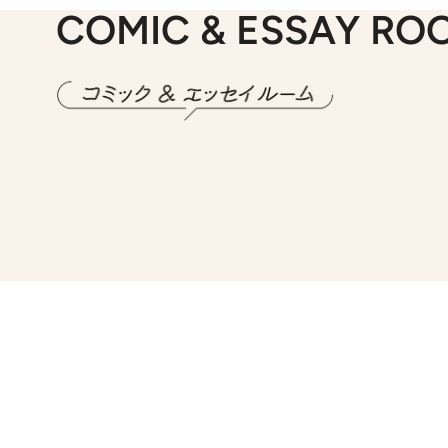
COMIC & ESSAY RO
2026.7.30
第15話 アイス
2026.
第8回「同人誌即
2026.7.8
川添愛「言葉のセンス研究所」（7）今の時代でもどうにか使えそうな「攻める言葉」を考える
2026.
第35回「打ち勝て！ 本厄 その3」