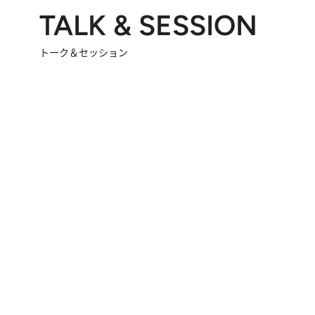
TALK & SESSION
トーク＆セッション
2026.8.3
「今後値上げがあるとすれば…」「リスクがあるのは今年の冬」エネルギー専門家が語る、ホルムズ海峡封鎖が家庭にもたらす“ある心配”
2026.
「住宅建てられない…」「サーチャージ料の高値が続いている」ホルムズ海峡封鎖による影響はいつまで続く？《エネルギー専門家に聞く“どうなる日本の暮らし”》