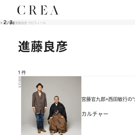
トップ
著者
進藤良彦 プロフィール
進藤良彦
1
件
2021.2.5
宮藤官九郎×西田敏行の“
カルチャー