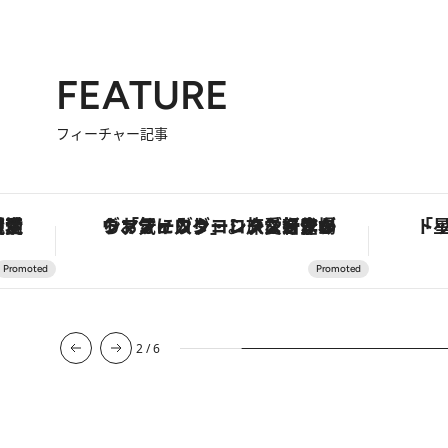
FEATURE
フィーチャー記事
護活動家が実現させたナイジェリアの自然環境の復活
ヴァシュロン・コンスタンタン「オーヴァーシーズ・オートマティック」。旅愛好家のお気に入りコレクションから、ジェンダーレスな新作が登場
2
/
6