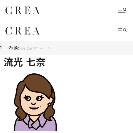
トップ
著者
流光 七奈 プロフィール
流光 七奈