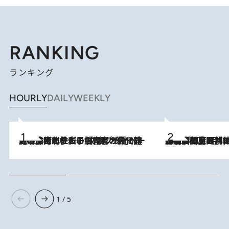
RANKING
ランキング
HOURLY
DAILY
WEEKLY
2026.8.3
《「文士の子ども被害者の会」発足！》阿川佐和子（72）が語る遠藤周作に北杜夫、劇作家・矢代静一の子どもたちの“文豪プライベート事件簿”
2026.8.8
「最後に見られてよかった」上野動物園の東園パンダ舎が解体前に特別公開。8月16日まで延長されたパネル展と共に辿る“半世紀”のパンダ飼育《解体工事の図面あり》
1 / 5