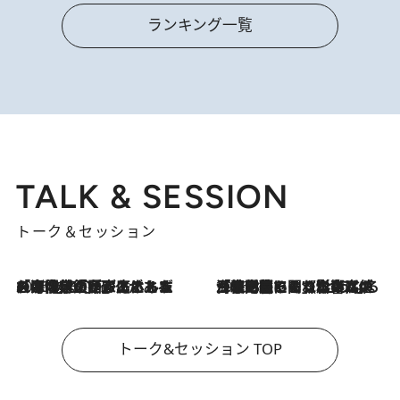
ランキング一覧
TALK & SESSION
トーク＆セッション
2026.8.3
「今後値上げがあるとすれば…」「リスクがあるのは今年の冬」エネルギー専門家が語る、ホルムズ海峡封鎖が家庭にもたらす“ある心配”
2026.8.3
「住宅建てられない…」「サーチャージ料の高値が続いている」ホルムズ海峡封鎖による影響はいつまで続く？《エネルギー専門家に聞く“どうなる日本の暮らし”》
トーク&セッション TOP