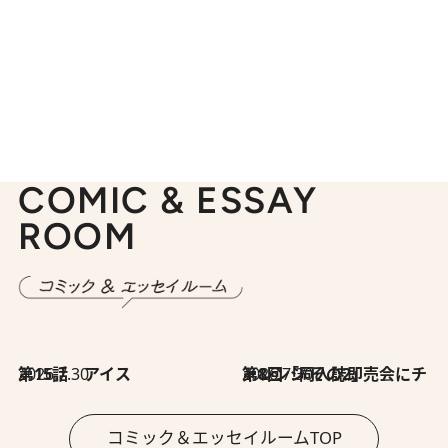
COMIC & ESSAY
ROOM
2026.7.30
第15話 アイス
2026.7.30
第8回「同人誌即売会にチャレンジ その2」
コミック＆エッセイルームTOP