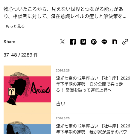
物心ついたころから、見えない世界とつながる能力があ
り、相談者に対して、潜在意識レベルの癒しと解決策を提
供してきた経験を経て、占い師として活動中。個人鑑定の
もっと見る
ほか、パワーストーン鑑定なども。自身の体験をもとにし
たコミックエッセイ『
ダンナさまは幽霊
』(イースト・プレ
Share
ス)シリーズも発売中。近著には『
厄除け・開運・パワース
ポット ニッポンの神社 2019-2020
』(主婦の友社)や『
裏ホ
37-48 / 2289
件
ロスコープ占星術
』(実業之日本社)がある。
流光七奈公式HP
https://nana-healing.com/
2026.6.25
流光七奈の12星座占い 【牡羊座】2026
年下半期の運勢 自分全開で突っ走
る！ 常識を破って運気上昇へ
占い
2026.6.25
流光七奈の12星座占い 【牡牛座】2026
年下半期の運勢 我が家が最高のパワ