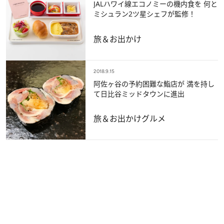
JALハワイ線エコノミーの機内食を 何と
ミシュラン2ツ星シェフが監修！
旅＆お出かけ
2018.9.15
阿佐ヶ谷の予約困難な鮨店が 満を持し
て日比谷ミッドタウンに進出
旅＆お出かけ
グルメ