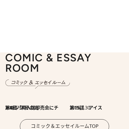
COMIC & ESSAY
ROOM
2026.7.30
第8回「同人誌即売会にチャレンジ その2」
2026.7.30
第15話 アイス
コミック＆エッセイルームTOP