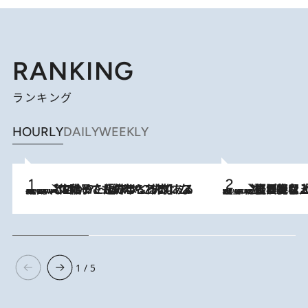
RANKING
ランキング
HOURLY
DAILY
WEEKLY
2026.8.5
【阿川佐和子さんの年とる力】なぜ70代で始めた趣味は“こんなに楽しい”のか？ ピアノ、俳句…スランプに陥っても続けられる“ある秘訣”とは
2026.8.5
【なぜ吉沢亮は「気配を消せる」のか？】興行収入208億の『国宝』を経て挑むミュージカル『ディア・エヴァン・ハンセン』。トップ俳優が舞台上でさらけ出した“孤独”とは
1 / 5