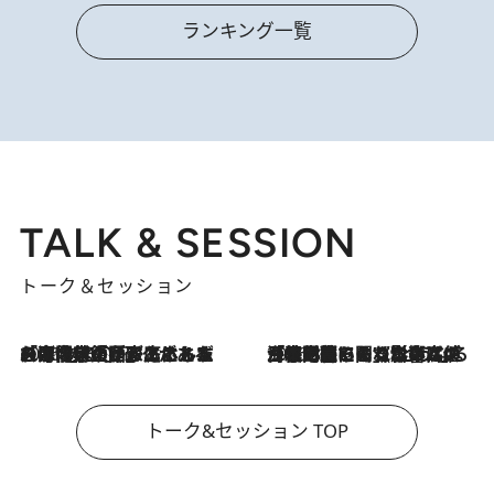
ランキング一覧
TALK & SESSION
トーク＆セッション
2026.8.3
「今後値上げがあるとすれば…」「リスクがあるのは今年の冬」エネルギー専門家が語る、ホルムズ海峡封鎖が家庭にもたらす“ある心配”
2026.8.3
「住宅建てられない…」「サーチャージ料の高値が続いている」ホルムズ海峡封鎖による影響はいつまで続く？《エネルギー専門家に聞く“どうなる日本の暮らし”》
トーク&セッション TOP