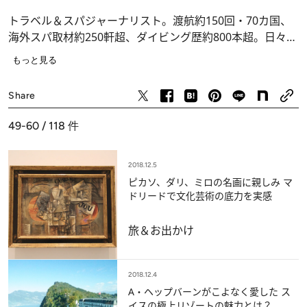
トラベル＆スパジャーナリスト。渡航約150回・70カ国、
海外スパ取材約250軒超、ダイビング歴約800本超。日々楽
しい旅の提案を発信中。著書は『美食と雑貨と美肌の王国
もっと見る
魅惑のモロッコ』(ダイヤモンド社)、薔薇でキレイになる
ためのMOOK『LOVE！ ROSE』(宝島社)など。楽園写真
Share
家・三好和義氏と共著の『死ぬまでに絶対行きたい世界の
楽園リゾート』(PHP研究所)は台湾と中国で翻訳出版、第2
49-60 / 118
件
弾『地球の奇跡、大自然の宝石に逢いに… 青の楽園へ』
(PHP研究所)も中国で出版された。新刊『ファーストクラ
2018.12.5
スで世界一周』(ブックマン社)は好評につき3刷！
ピカソ、ダリ、ミロの名画に親しみ マ
Twitter
https://twitter.com/aisha_t
ドリードで文化芸術の底力を実感
ブログ
http://ameblo.jp/aisha
「たかせ藍沙のファーストクラスで世界一周」Facebook
旅＆お出かけ
http://www.facebook.com/WRT.by.FirstClassFlight
2018.12.4
A・ヘップバーンがこよなく愛した ス
イスの極上リゾートの魅力とは？