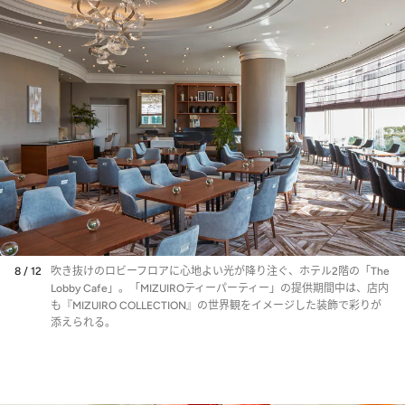
8 / 12
吹き抜けのロビーフロアに心地よい光が降り注ぐ、ホテル2階の「The
Lobby Cafe」。「MIZUIROティーパーティー」の提供期間中は、店内
も『MIZUIRO COLLECTION』の世界観をイメージした装飾で彩りが
添えられる。