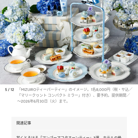
5 / 12
「MIZUIROティーパーティー」のイメージ。1名8,000円（税・サ込／
「マリークヮント コンパクト ミラー」付き）、要予約。提供期間／
～2026年6月30日（火）まで。
関連記事
甘くとろける「マンゴーアフタヌーンティー」3選。ホテルの絶