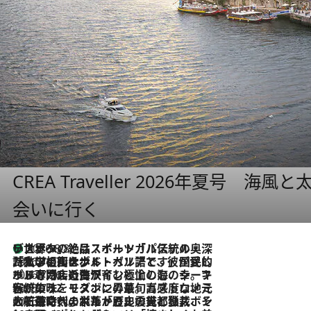
CREA Traveller 2026年夏号
会いに行く
リスボンの絶品スイーツ「パステル・デ・ナタ」とは？ポルトガル伝統の奥深い世界へ
2026.8.8
2026.7.27
「私の祖国はポルトガル語です」国民的詩人フェルナンド・ペソアと、彼が愛した文学の街を歩く
2026.7.26
ポルトガル近海が育む極上の海の幸。キリリと冷えた白ワインと愉しむ、シーフード専門店の贅沢
2026.7.22
伝統の味をモダンに昇華。高感度な地元客が集う、リスボンの最旬ガストロノミー
2026.7.21
大航海時代の栄華から、震災、独裁、そして革命へ。ポルトガル・首都リスボンの石畳に刻まれた「歴史の光と影」