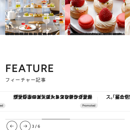
2026.4.14
「抹茶アフタヌーンティー」の馥郁とした香りと上品な味わいを堪能し、ほっこり午後のひとときを
旅＆お出かけ
2026.3.31
GW期間も開催！【いちごフェア2026 part4】多彩なスタイルでいちごを満喫できる「いちご＆スイーツブッフェ」東京都内ホテル3選
旅＆お出かけ
FEATURE
フィーチャー記事
ヴァシュロン・コンスタンタン「オーヴァーシーズ・オートマティック」。旅愛好家のお気に入りコレクションから、ジェンダーレスな新作が登場
3
/
6