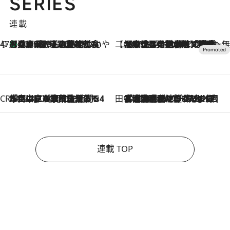
SERIES
連載
47都道府県の手みやげ ひんやりスイーツで夏を満喫
【兵庫県】この夏絶対食べたい 冷やしておいしいおやつ3選 淡路島の恵みをジェラートに集約
2026.8.8
【CREA×星野リゾート】唯一無二。癒しと発見が待つ場所へ
2026.8.7
【トンボの足水浴】ヒノキの香りに包まれて涼感マックス！約13℃の湧水かけ流しを避暑地「星野温泉 トンボの湯」で体験
CREA'S CHOICE
2026.8.7
「立川にも歌舞伎があるんだよ」 片岡仁左衛門・市川中車ら豪華座組みで4年目の立川立飛歌舞伎へ
田中稲の勝手に再ブーム
2026.8.7
「湘南乃風に憧れて」観客大盛上がりの“タオル回し”に、ラッパー顔負けの高速歌唱まで…さだまさし（74）のアグレッシブすぎる現在地
連載 TOP