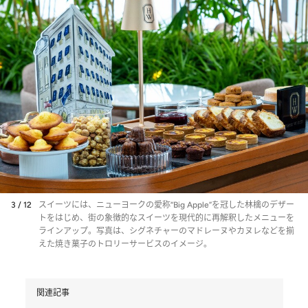
3 / 12
スイーツには、ニューヨークの愛称“Big Apple”を冠した林檎のデザー
トをはじめ、街の象徴的なスイーツを現代的に再解釈したメニューを
ラインアップ。写真は、シグネチャーのマドレーヌやカヌレなどを揃
えた焼き菓子のトロリーサービスのイメージ。
関連記事