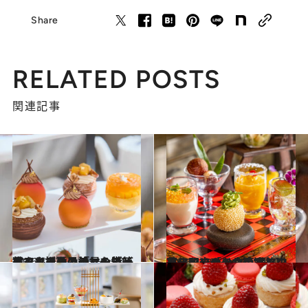
Share
RELATED POSTS
関連記事
2026.5.12
甘くとろける「マンゴーアフタヌーンティー」3選。ホテルの絶景＆特等席で、初夏の訪れを告げるマンゴー尽くしのティータイムを！
旅＆お出かけ
2026.4.28
【三国志テーマのアフタヌーンティーも登場！】進化するホテルの本格中華＆和の「お食事系アフタヌーンティー」3選
旅＆お出かけ