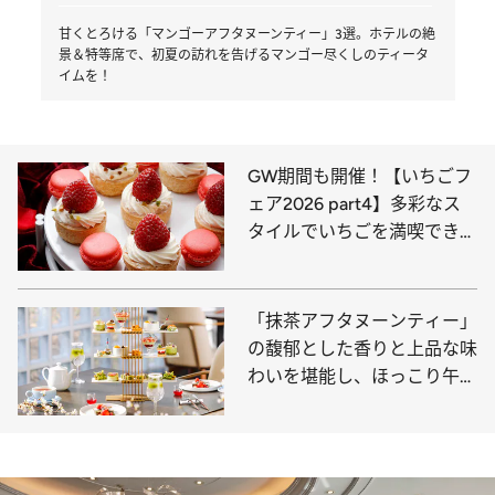
甘くとろける「マンゴーアフタヌーンティー」3選。ホテルの絶
景＆特等席で、初夏の訪れを告げるマンゴー尽くしのティータ
イムを！
GW期間も開催！【いちごフ
ェア2026 part4】多彩なス
タイルでいちごを満喫できる
「いちご＆スイーツブッフ
ェ」東京都内ホテル3選
「抹茶アフタヌーンティー」
の馥郁とした香りと上品な味
わいを堪能し、ほっこり午後
のひとときを