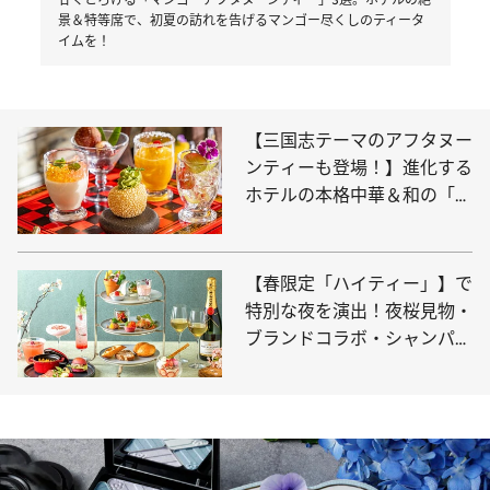
景＆特等席で、初夏の訪れを告げるマンゴー尽くしのティータ
イムを！
【三国志テーマのアフタヌー
ンティーも登場！】進化する
ホテルの本格中華＆和の「お
食事系アフタヌーンティー」
3選
【春限定「ハイティー」】で
特別な夜を演出！夜桜見物・
ブランドコラボ・シャンパン
フリーフローとスペシャル感
満載。歓送迎会やご褒美時間
にも最適！