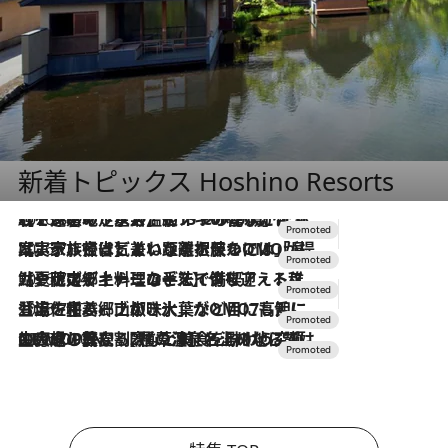
新着トピックス Hoshino Resorts
2026.8.7
【トンボの足水浴】ヒノキの香りに包まれて涼感マックス！約13℃の湧水かけ流しを避暑地「星野温泉 トンボの湯」で体験
2026.7.31
【ホテル帰省】という選択肢をOMOが提案。家族とほどよい距離を保つには「昼は実家、夜は気兼ねなくホテルで！」
2026.7.24
【夏限定ディナーコース】旬を迎える稚鮎や花ズッキーニなどをイタリア・トスカーナの郷土料理の手法で満喫！
2026.7.17
「土佐和ハーブかき氷」がOMO7高知に登場！生姜、山椒、大葉など目にも舌にも涼を呼ぶ郷土の味
2026.7.10
NEW OPEN！【界 草津】名湯の地に誕生。趣の異なる2種の温泉と上州ならではの会席・蕎麦割烹など美食を味わう究極の癒やし旅