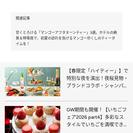
関連記事
甘くとろける「マンゴーアフタヌーンティー」3選。ホテルの絶
景＆特等席で、初夏の訪れを告げるマンゴー尽くしのティータ
イムを！
【春限定「ハイティー」】で
特別な夜を演出！夜桜見物・
ブランドコラボ・シャンパン
フリーフローとスペシャル感
満載。歓送迎会やご褒美時間
にも最適！
GW期間も開催！【いちごフ
ェア2026 part4】多彩なス
タイルでいちごを満喫できる
「いちご＆スイーツブッフ