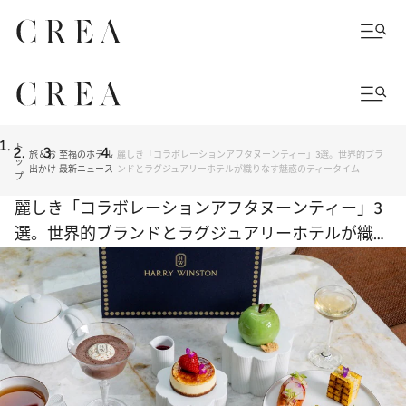
ト
旅＆お
至福のホテル
麗しき「コラボレーションアフタヌーンティー」3選。世界的ブラ
ッ
出かけ
最新ニュース
ンドとラグジュアリーホテルが織りなす魅惑のティータイム
プ
麗しき「コラボレーションアフタヌーンティー」3
選。世界的ブランドとラグジュアリーホテルが織り
なす魅惑のティータイム