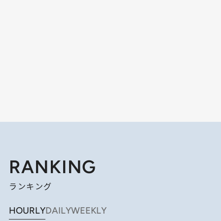
RANKING
ランキング
HOURLY
DAILY
WEEKLY