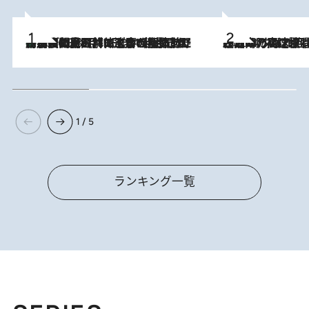
「最後に見られてよかった」上野動物園の東園パンダ舎が解体前に特別公開。8月16日まで延長されたパネル展と共に辿る“半世紀”のパンダ飼育《解体工事の図面あり》
2026.8.8
2026.8.7
「湘南乃風に憧れて」観客大盛上がりの“タオル回し”に、ラッパー顔負けの高速歌唱まで…さだまさし（74）のアグレッシブすぎる現在地
1 / 5
ランキング一覧