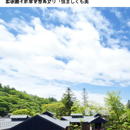
2026.7.13
エッセイ・ヤマザキマリ「慎ましくも美しき国 ポルトガル」