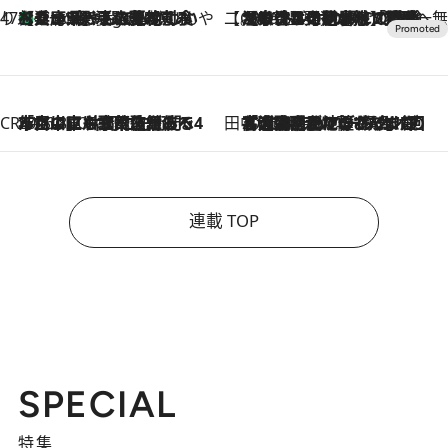
47都道府県の手みやげ ひんやりスイーツで夏を満喫
【兵庫県】この夏絶対食べたい 冷やしておいしいおやつ3選 淡路島の恵みをジェラートに集約
4 Hours Ago
【CREA×星野リゾート】唯一無二。癒しと発見が待つ場所へ
2026.8.7
【トンボの足水浴】ヒノキの香りに包まれて涼感マックス！約13℃の湧水かけ流しを避暑地「星野温泉 トンボの湯」で体験
CREA'S CHOICE
2026.8.7
「立川にも歌舞伎があるんだよ」 片岡仁左衛門・市川中車ら豪華座組みで4年目の立川立飛歌舞伎へ
田中稲の勝手に再ブーム
2026.8.7
「湘南乃風に憧れて」観客大盛上がりの“タオル回し”に、ラッパー顔負けの高速歌唱まで…さだまさし（74）のアグレッシブすぎる現在地
連載 TOP
SPECIAL
特集