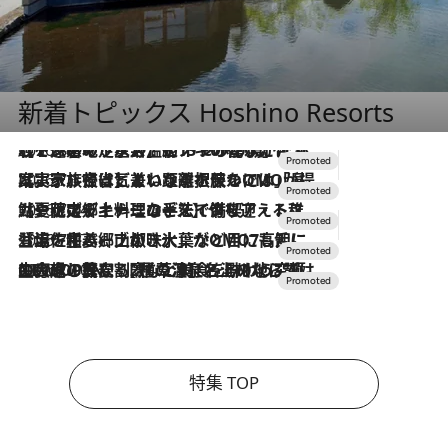
新着トピックス Hoshino Resorts
2026.8.7
【トンボの足水浴】ヒノキの香りに包まれて涼感マックス！約13℃の湧水かけ流しを避暑地「星野温泉 トンボの湯」で体験
2026.7.31
【ホテル帰省】という選択肢をOMOが提案。家族とほどよい距離を保つには「昼は実家、夜は気兼ねなくホテルで！」
2026.7.24
【夏限定ディナーコース】旬を迎える稚鮎や花ズッキーニなどをイタリア・トスカーナの郷土料理の手法で満喫！
2026.7.17
「土佐和ハーブかき氷」がOMO7高知に登場！生姜、山椒、大葉など目にも舌にも涼を呼ぶ郷土の味
2026.7.10
NEW OPEN！【界 草津】名湯の地に誕生。趣の異なる2種の温泉と上州ならではの会席・蕎麦割烹など美食を味わう究極の癒やし旅
特集 TOP