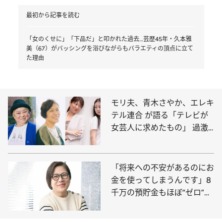
最初から記事を読む
「女のくせに」「下品だ」と叩かれた過去…芸歴45年・久本雅
美（67）がバッシングを浴びながらもバラエティの頂点に立て
た理由
モリ夫、青木さやか、エレキ
テル連合 が語る「テレビが
女芸人に求めたもの」 過激
なイジメで人相が変わって
も…
「将来への不安があるのにお
金を使ってしまうんです」8
千万の預貯金もほぼ“ゼロ”、
交際費に“月20万”使っていた
青木さやかが実践した《お金