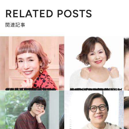
RELATED POSTS
関連記事
2026.5.12
【もっと読む】「女のくせに」「下品だ」と叩かれた過去…芸歴45年・久本雅美（67）がバッシングを浴びながらもバラエティの頂点に立てた理由
カルチャー
2025.11.28
義母が「これあげる」と…上沼恵美子が新婚時代にもらった“仰天プレゼント”とは？「お姑さんにとって嫁は“ええゴミ箱”扱いなんです」
ライフスタイル