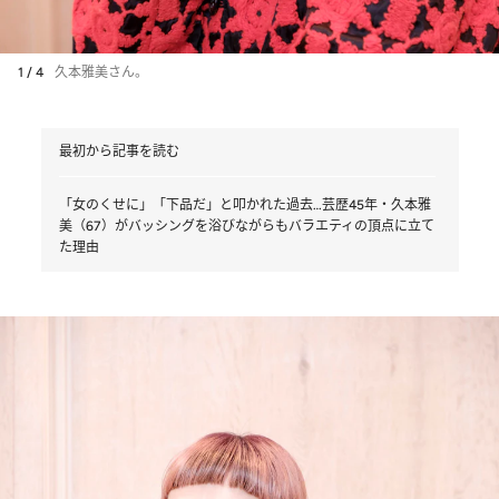
1 / 4
久本雅美さん。
最初から記事を読む
「女のくせに」「下品だ」と叩かれた過去…芸歴45年・久本雅
美（67）がバッシングを浴びながらもバラエティの頂点に立て
た理由