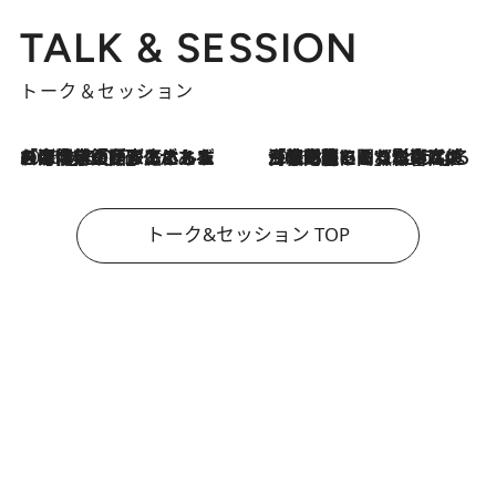
TALK & SESSION
トーク＆セッション
2026.8.3
「今後値上げがあるとすれば…」「リスクがあるのは今年の冬」エネルギー専門家が語る、ホルムズ海峡封鎖が家庭にもたらす“ある心配”
2026.8.3
「住宅建てられない…」「サーチャージ料の高値が続いている」ホルムズ海峡封鎖による影響はいつまで続く？《エネルギー専門家に聞く“どうなる日本の暮らし”》
トーク&セッション TOP