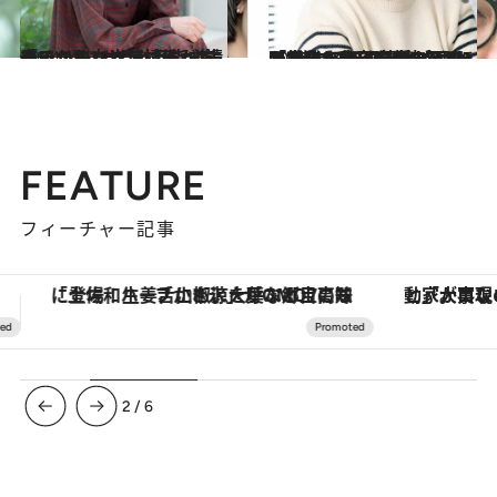
2024.10.12
「いつかババアばっか集めて、独立した村作ってやるから」光浦靖子が“靖子チルドレン”と目指す未来
カルチャー
2025.12.30
「将来への不安があるのにお金を使ってしまうんです」8千万の預貯金もほぼ“ゼロ”、交際費に“月20万”使っていた青木さやかが実践した《お金の不安との向き合い方》
カルチャー
FEATURE
フィーチャー記事
「大事なのは地域の意識を変えること」。ロレックス賞受賞の自然保護活動家が実現させたナイジェリアの自然環境の復活
【夏限定ディナーコース】旬を迎
3
/
6