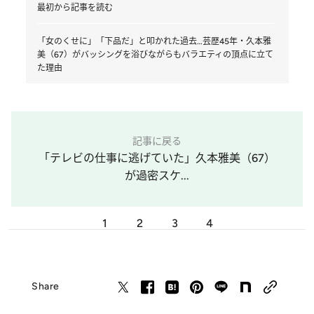
最初から記事を読む
「女のくせに」「下品だ」と叩かれた過去…芸歴45年・久本雅
美（67）がバッシングを浴びながらもバラエティの頂点に立て
た理由
記事に戻る
「テレビの仕事に逃げていた」久本雅美（67）
が過密スケ...
1
2
3
4
Share