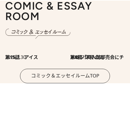
COMIC & ESSAY
ROOM
2026.7.30
第15話 アイス
2026.7.30
第8回「同人誌即売会にチャレンジ その2」
コミック＆エッセイルームTOP