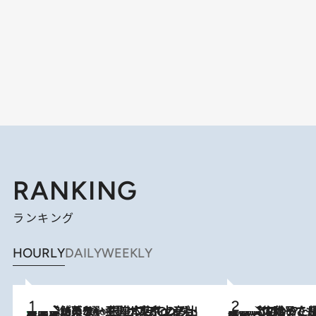
RANKING
ランキング
HOURLY
DAILY
WEEKLY
【間違いのない王道・東京土産】資生堂パーラー 銀座本店でのみ出会える銘菓5選《極上プディング・濃厚チーズケーキ・ボンボンショコラほか》
4 Hours Ago
2026.8.5
【阿川佐和子さんの年とる力】なぜ70代で始めた趣味は“こんなに楽しい”のか？ ピアノ、俳句…スランプに陥っても続けられる“ある秘訣”とは