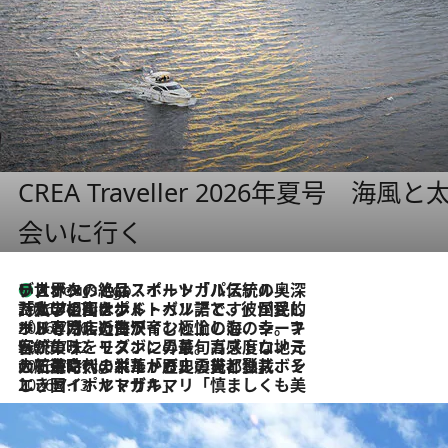
CREA Traveller 2026年夏号
会いに行く
リスボンの絶品スイーツ「パステル・デ・ナタ」とは？ポルトガル伝統の奥深い世界へ
4 Hours Ago
2026.7.27
「私の祖国はポルトガル語です」国民的詩人フェルナンド・ペソアと、彼が愛した文学の街を歩く
2026.7.26
ポルトガル近海が育む極上の海の幸。キリリと冷えた白ワインと愉しむ、シーフード専門店の贅沢
2026.7.22
伝統の味をモダンに昇華。高感度な地元客が集う、リスボンの最旬ガストロノミー
2026.7.21
大航海時代の栄華から、震災、独裁、そして革命へ。ポルトガル・首都リスボンの石畳に刻まれた「歴史の光と影」
2026.7.13
エッセイ・ヤマザキマリ「慎ましくも美しき国 ポルトガル」