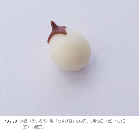
10 / 30
外良（ういろう）製「なすび餅」540円。5月16日（土）～31日
（日）の販売。