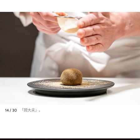
物に◎〉
14 / 30
「岡大夫」。