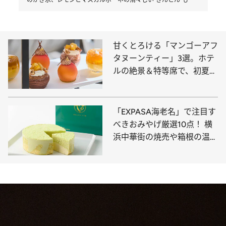
のかき氷、レモンとマスカルポーネの清々しい“きんとん”も
甘くとろける「マンゴーアフ
タヌーンティー」3選。ホテ
ルの絶景＆特等席で、初夏の
訪れを告げるマンゴー尽くし
のティータイムを！
「EXPASA海老名」で注目す
べきおみやげ厳選10点！ 横
浜中華街の焼売や箱根の温泉
饅頭、東京の人気ブランドが
手がけるカレーまんやパイ菓
子など必見