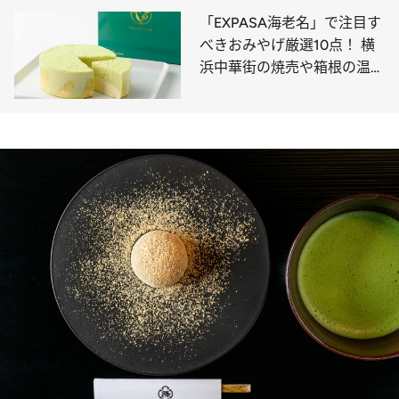
ムクーヘンなど限定スイーツ
「EXPASA海老名」で注目す
10選
べきおみやげ厳選10点！ 横
浜中華街の焼売や箱根の温泉
饅頭、東京の人気ブランドが
手がけるカレーまんやパイ菓
子など必見