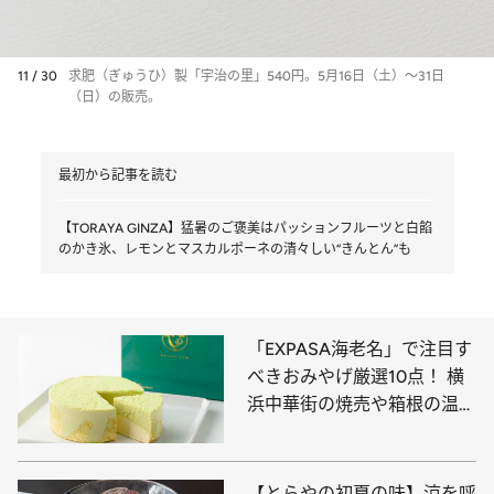
11 / 30
求肥（ぎゅうひ）製「宇治の里」540円。5月16日（土）～31日
（日）の販売。
最初から記事を読む
【TORAYA GINZA】猛暑のご褒美はパッションフルーツと白餡
のかき氷、レモンとマスカルポーネの清々しい“きんとん”も
「EXPASA海老名」で注目す
べきおみやげ厳選10点！ 横
浜中華街の焼売や箱根の温泉
饅頭、東京の人気ブランドが
手がけるカレーまんやパイ菓
子など必見
【とらやの初夏の味】涼を呼