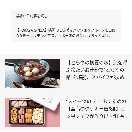
最初から記事を読む
【TORAYA GINZA】猛暑のご褒美はパッションフルーツと白餡
のかき氷、レモンとマスカルポーネの清々しい“きんとん”も
【とらやの初夏の味】涼を呼
ぶ冷たいお汁粉で“とらやの
餡”を堪能、スパイスが決め
手の「きんとん」は紅茶“デ
ィンブラ”の風味が新鮮
“スイーツのプロ”おすすめの
【至高のクッキー缶5選】三
ツ星シェフが作り出す“圧巻
の口どけ”、ホテル椿山荘東
京の名品まで〈ご褒美・贈り