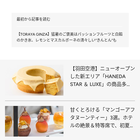
最初から記事を読む
【TORAYA GINZA】猛暑のご褒美はパッションフルーツと白餡
のかき氷、レモンとマスカルポーネの清々しい“きんとん”も
【羽田空港】ニューオープン
した新エリア「HANEDA
STAR ＆ LUXE」の商品多
数！ 高級モンブランや生ガ
トーショコラ、大人向けバー
ムクーヘンなど限定スイーツ
甘くとろける「マンゴーアフ
10選
タヌーンティー」3選。ホテ
ルの絶景＆特等席で、初夏の
訪れを告げるマンゴー尽くし