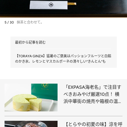
5 / 30
抹茶と合わせて。
最初から記事を読む
【TORAYA GINZA】猛暑のご褒美はパッションフルーツと白餡
のかき氷、レモンとマスカルポーネの清々しい“きんとん”も
「EXPASA海老名」で注目す
べきおみやげ厳選10点！ 横
浜中華街の焼売や箱根の温泉
饅頭、東京の人気ブランドが
手がけるカレーまんやパイ菓
子など必見
【とらやの初夏の味】涼を呼