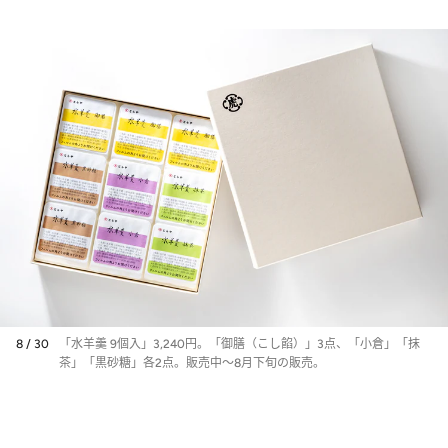
物に◎〉
8 / 30
「水羊羹 9個入」3,240円。「御膳（こし餡）」3点、「小倉」「抹
茶」「黒砂糖」各2点。販売中～8月下旬の販売。