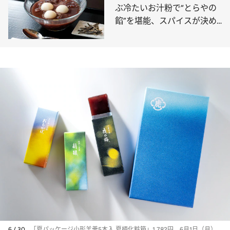
ぶ冷たいお汁粉で“とらやの
餡”を堪能、スパイスが決め
手の「きんとん」は紅茶“デ
ィンブラ”の風味が新鮮
6 / 30
「夏パッケージ小形羊羹5本入 夏柄化粧箱」1,782円。6月1日（月）