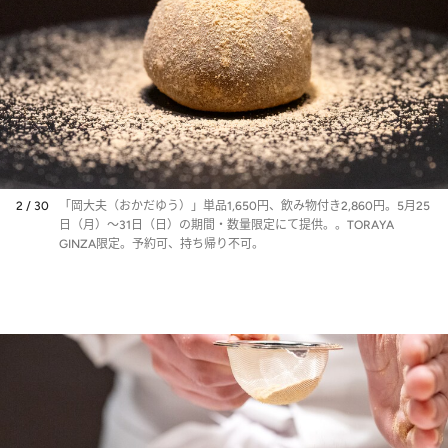
2 / 30
「岡大夫（おかだゆう）」単品1,650円、飲み物付き2,860円。5月25
日（月）～31日（日）の期間・数量限定にて提供。。TORAYA
GINZA限定。予約可、持ち帰り不可。