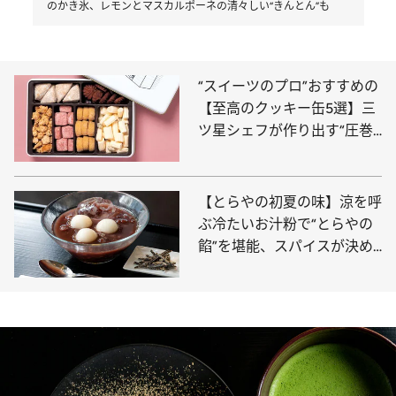
のかき氷、レモンとマスカルポーネの清々しい“きんとん”も
“スイーツのプロ”おすすめの
【至高のクッキー缶5選】三
ツ星シェフが作り出す“圧巻
の口どけ”、ホテル椿山荘東
京の名品まで〈ご褒美・贈り
物に◎〉
【とらやの初夏の味】涼を呼
ぶ冷たいお汁粉で“とらやの
餡”を堪能、スパイスが決め
手の「きんとん」は紅茶“デ
ィンブラ”の風味が新鮮