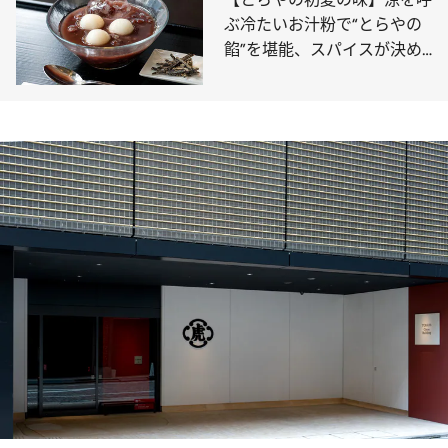
ぶ冷たいお汁粉で“とらやの
餡”を堪能、スパイスが決め
手の「きんとん」は紅茶“デ
ィンブラ”の風味が新鮮