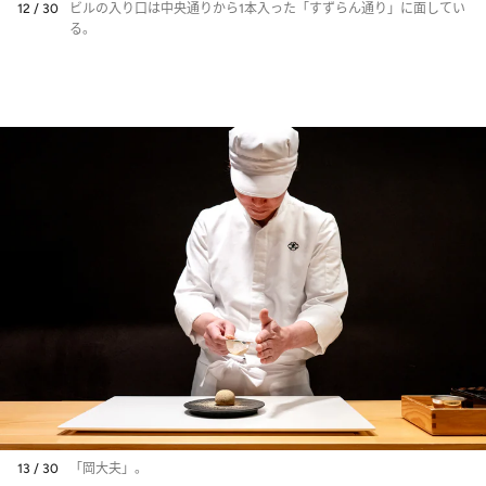
12 / 30
ビルの入り口は中央通りから1本入った「すずらん通り」に面してい
る。
13 / 30
「岡大夫」。