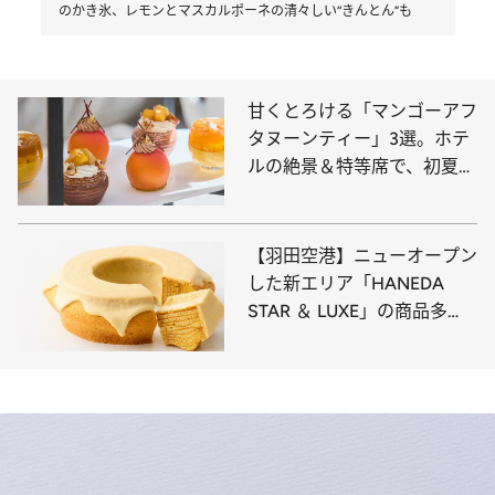
のかき氷、レモンとマスカルポーネの清々しい“きんとん”も
甘くとろける「マンゴーアフ
タヌーンティー」3選。ホテ
ルの絶景＆特等席で、初夏の
訪れを告げるマンゴー尽くし
のティータイムを！
【羽田空港】ニューオープン
した新エリア「HANEDA
STAR ＆ LUXE」の商品多
数！ 高級モンブランや生ガ
トーショコラ、大人向けバー
ムクーヘンなど限定スイーツ
10選