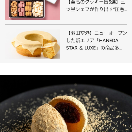
【至高のクッキー缶5選】三
ツ星シェフが作り出す“圧巻
の口どけ”、ホテル椿山荘東
京の名品まで〈ご褒美・贈り
物に◎〉
【羽田空港】ニューオープン
した新エリア「HANEDA
STAR ＆ LUXE」の商品多
数！ 高級モンブランや生ガ
トーショコラ、大人向けバー
ムクーヘンなど限定スイーツ
10選