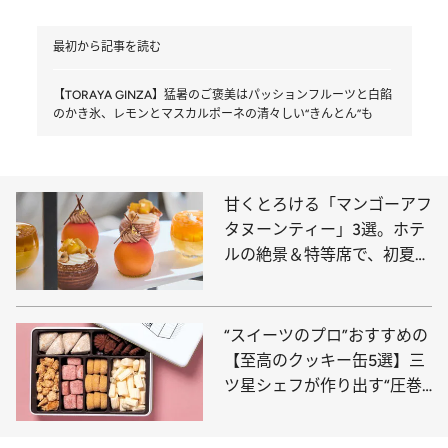
最初から記事を読む
【TORAYA GINZA】猛暑のご褒美はパッションフルーツと白餡
のかき氷、レモンとマスカルポーネの清々しい“きんとん”も
甘くとろける「マンゴーアフ
タヌーンティー」3選。ホテ
ルの絶景＆特等席で、初夏の
訪れを告げるマンゴー尽くし
のティータイムを！
“スイーツのプロ”おすすめの
【至高のクッキー缶5選】三
ツ星シェフが作り出す“圧巻
の口どけ”、ホテル椿山荘東
京の名品まで〈ご褒美・贈り