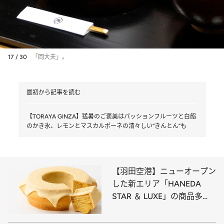
17 / 30
「岡大夫」。
最初から記事を読む
【TORAYA GINZA】猛暑のご褒美はパッションフルーツと白餡
のかき氷、レモンとマスカルポーネの清々しい“きんとん”も
【羽田空港】ニューオープン
した新エリア「HANEDA
STAR ＆ LUXE」の商品多
数！ 高級モンブランや生ガ
トーショコラ、大人向けバー