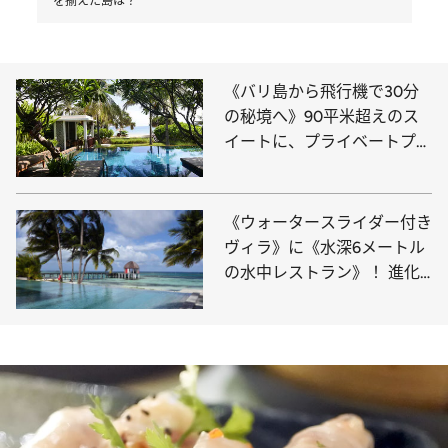
を揃えた島は？
《バリ島から飛行機で30分
の秘境へ》90平米超えのス
イートに、プライベートプー
ル付きのVIPヴィラ…ホテル
愛好家注目の5つ星リゾート
をレポ
《ウォータースライダー付き
ヴィラ》に《水深6メートル
の水中レストラン》！ 進化
するモルディブリゾートで人
気のアイテムを揃えた島は？