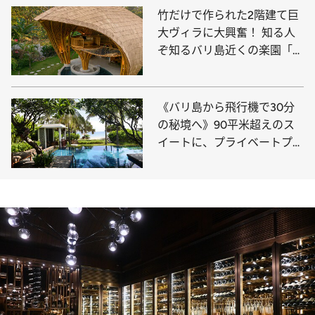
竹だけで作られた2階建て巨
大ヴィラに大興奮！ 知る人
ぞ知るバリ島近くの楽園「ギ
リ・アイル」の“夢の宿”を完
全レポート
《バリ島から飛行機で30分
の秘境へ》90平米超えのス
イートに、プライベートプー
ル付きのVIPヴィラ…ホテル
愛好家注目の5つ星リゾート
をレポ