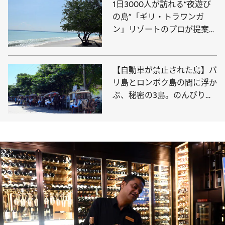
1日3000人が訪れる“夜遊び
の島”「ギリ・トラワンガ
ン」リゾートのプロが提案す
る2つの楽しみ方
【自動車が禁止された島】バ
リ島とロンボク島の間に浮か
ぶ、秘密の3島。のんびりと
したギリ・アイルを探訪