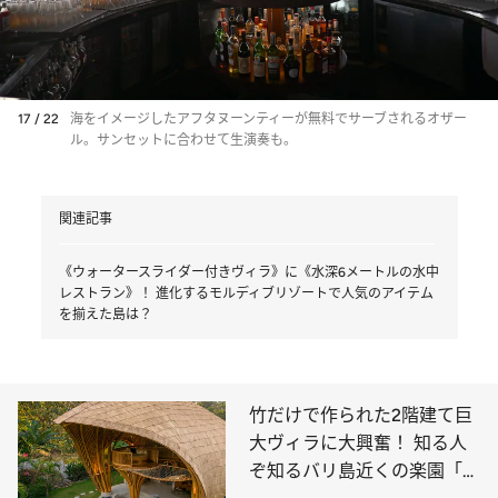
17 / 22
海をイメージしたアフタヌーンティーが無料でサーブされるオザー
ル。サンセットに合わせて生演奏も。
関連記事
《ウォータースライダー付きヴィラ》に《水深6メートルの水中
レストラン》！ 進化するモルディブリゾートで人気のアイテム
を揃えた島は？
竹だけで作られた2階建て巨
大ヴィラに大興奮！ 知る人
ぞ知るバリ島近くの楽園「ギ