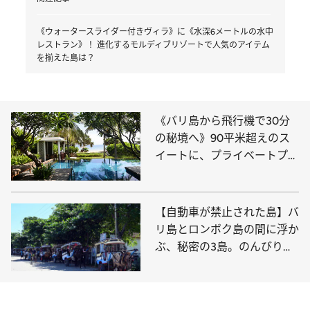
《ウォータースライダー付きヴィラ》に《水深6メートルの水中
レストラン》！ 進化するモルディブリゾートで人気のアイテム
を揃えた島は？
《バリ島から飛行機で30分
の秘境へ》90平米超えのス
イートに、プライベートプー
ル付きのVIPヴィラ…ホテル
愛好家注目の5つ星リゾート
をレポ
【自動車が禁止された島】バ
リ島とロンボク島の間に浮か
ぶ、秘密の3島。のんびりと
したギリ・アイルを探訪