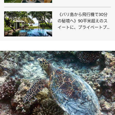
リ・アイル」の“夢の宿”を完
全レポート
《バリ島から飛行機で30分
の秘境へ》90平米超えのス
イートに、プライベートプー
ル付きのVIPヴィラ…ホテル
愛好家注目の5つ星リゾート
をレポ