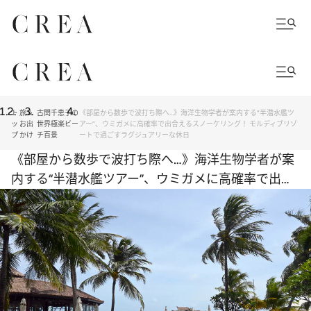
ト
旅＆
古関千恵子の
《部屋から数歩で波打ち際へ…》海洋生物学者が案内する“半潜水艦ツ
ッ
お出
世界極楽ビー
アー”、ウミガメに高確率で出合えるスノーケリング！ モルディブリゾ
プ
かけ
チ百景
ートで過ごすラグジュアリーな休日
《部屋から数歩で波打ち際へ…》海洋生物学者が案
内する“半潜水艦ツアー”、ウミガメに高確率で出合
えるスノーケリング！ モルディブリゾートで過ご
すラグジュアリーな休日