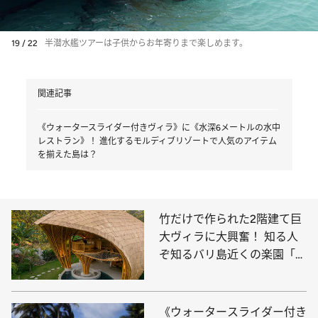
19 / 22
半潜水艦ツアーは子供からお年寄りまで楽しめます。
関連記事
《ウォータースライダー付きヴィラ》に《水深6メートルの水中
レストラン》！ 進化するモルディブリゾートで人気のアイテム
を揃えた島は？
竹だけで作られた2階建て巨
大ヴィラに大興奮！ 知る人
ぞ知るバリ島近くの楽園「ギ
リ・アイル」の“夢の宿”を完
全レポート
《ウォータースライダー付き