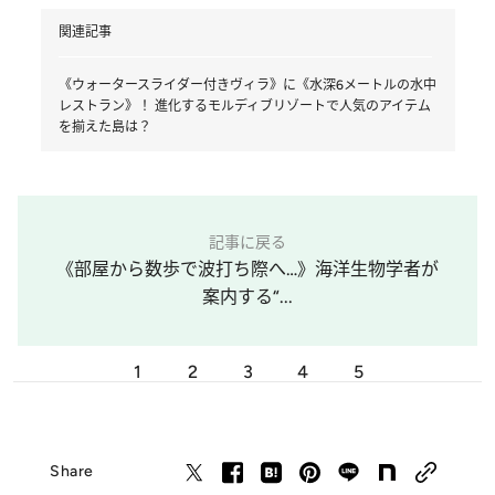
関連記事
《ウォータースライダー付きヴィラ》に《水深6メートルの水中
レストラン》！ 進化するモルディブリゾートで人気のアイテム
を揃えた島は？
記事に戻る
《部屋から数歩で波打ち際へ…》海洋生物学者が
案内する“...
1
2
3
4
5
Share