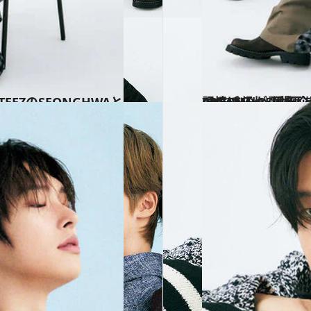
2025.3.7
CREA創刊35周年企画「35Questions」にATEEZのSEONGHWAとJONGHOが登場！ 「カラオケの十八番は？」「子ども
カルチャー