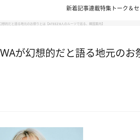
新着記事
連載
特集
トーク＆セ
幻想的だと語る地元のお祭りとは【ATEEZ 8人のルーツで巡る、韓国案内】
HWAが幻想的だと語る地元のお祭り