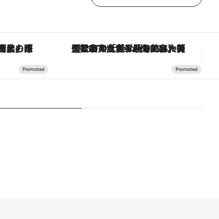
【銀座で出合う最旬美容】美髪ケアや上質な眠り…セルフケアのアップデートから、特別な名入れギフトまで。大人のための「ReFa GINZA」クルーズ
【夏限定ディナーコース】旬を迎える稚鮎や花ズッキーニなどをイタリア・トスカーナの郷土料理の手法で満喫！