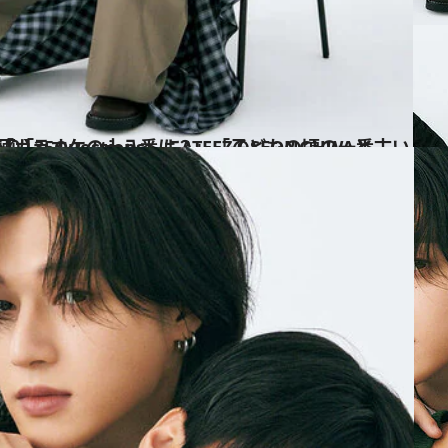
の頃の一番古い記憶は？」【動画あり】