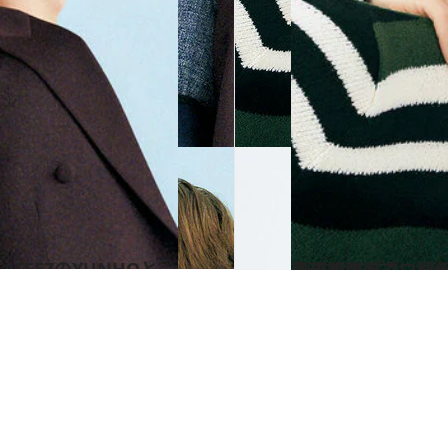
2025.3.7
心の距離が近い関係のATEEZのSANとWOOYOUNGが語る、愛という表現へのアプロ
カルチャー