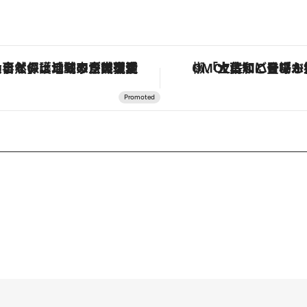
「土佐和ハーブかき氷」がOMO7高知に登場！生姜、山椒、大葉など目にも舌にも涼を呼ぶ郷土の味