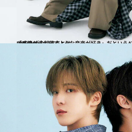
2025.3.7
「感情が溢れ出すような音楽が好き」だというATEEZのSEONGHWAとJONGHOの相違点とは
カルチャー