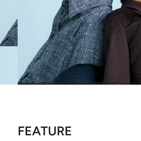
2025.3.7
「ステージ上ではアイコンタクトだけでわかる」ATEEZのYUNHOとMINGIが明かす“以心伝心”な制作秘話
カルチャー
FEATURE