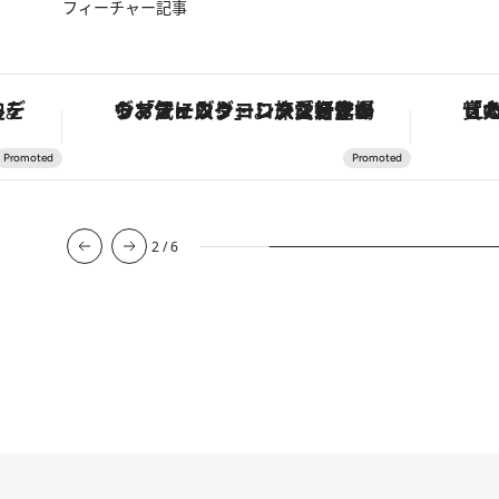
フィーチャー記事
・オートマティック」。旅愛好家のお気に入りコレクションから、ジェンダーレスな新作が登場
「大事なのは地域の意識を変えること」。ロレックス賞受賞の自然保護活動家が実現させたナイジェリアの自然環境の復活
3
/
6