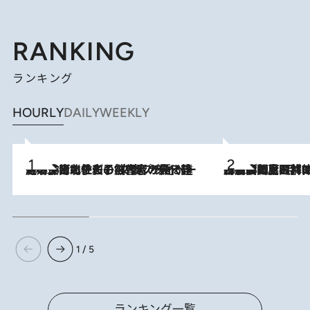
RANKING
ランキング
HOURLY
DAILY
WEEKLY
2026.8.3
《「文士の子ども被害者の会」発足！》阿川佐和子（72）が語る遠藤周作に北杜夫、劇作家・矢代静一の子どもたちの“文豪プライベート事件簿”
2026.8.8
「最後に見られてよかった」上野動物園の東園パンダ舎が解体前に特別公開。8月16日まで延長されたパネル展と共に辿る“半世紀”のパンダ飼育《解体工事の図面あり》
1 / 5
ランキング一覧