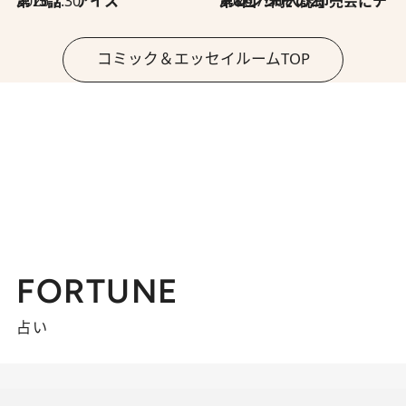
2026.7.30
第15話 アイス
2026.7.30
第8回「同人誌即売会にチャレンジ その2」
コミック＆エッセイルームTOP
FORTUNE
占い