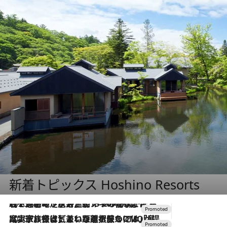
新着トピックス Hoshino Resorts
2026.8.7
【トンボの足水浴】ヒノキの香りに包まれて涼感マックス！約13℃の湧水かけ流しを避暑地「星野温泉 トンボの湯」で体験
2026.7.31
【ホテル帰省】という選択肢をOMOが提案。家族とほどよい距離を保つには「昼は実家、夜は気兼ねなくホテルで！」