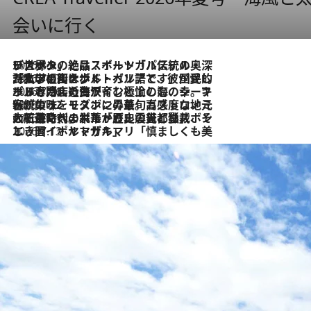
会いに行く
2026.8.8
リスボンの絶品スイーツ「パステル・デ・ナタ」とは？ポルトガル伝統の奥深い世界へ
2026.7.27
「私の祖国はポルトガル語です」国民的詩人フェルナンド・ペソアと、彼が愛した文学の街を歩く
2026.7.26
ポルトガル近海が育む極上の海の幸。キリリと冷えた白ワインと愉しむ、シーフード専門店の贅沢
2026.7.22
伝統の味をモダンに昇華。高感度な地元客が集う、リスボンの最旬ガストロノミー
2026.7.21
大航海時代の栄華から、震災、独裁、そして革命へ。ポルトガル・首都リスボンの石畳に刻まれた「歴史の光と影」
2026.7.13
エッセイ・ヤマザキマリ「慎ましくも美しき国 ポルトガル」