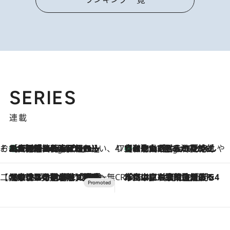
SERIES
連載
そおだよおこの関西おいしい、おやつ紀行
［大阪府箕面市］一皿一皿目の前で仕上げられる、料理を巧みに組み込んだアシェットデセールコース「ミチル アシェット デセール（Michiru assiette dessert）」
4 Hours Ago
47都道府県の手みやげ ひんやりスイーツで夏を満喫
【和歌山県】この夏絶対食べたい 冷やしておいしいおやつ3選 みかんがごろっと丸ごと入ったジュレ
4 Hours Ago
【CREA×星野リゾート】唯一無二。癒しと発見が待つ場所へ
2026.8.7
【トンボの足水浴】ヒノキの香りに包まれて涼感マックス！約13℃の湧水かけ流しを避暑地「星野温泉 トンボの湯」で体験
CREA'S CHOICE
2026.8.7
「立川にも歌舞伎があるんだよ」 片岡仁左衛門・市川中車ら豪華座組みで4年目の立川立飛歌舞伎へ