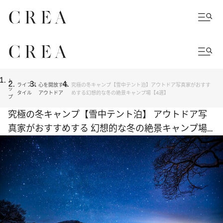
ト
ライフス
心を開放する
究極の冬キャンプ【雪中テント泊】アウトドア写真家がおすす
ッ
タイル
アウトドア
めする幻想的な冬の絶景キャンプ場【4選】
プ
究極の冬キャンプ【雪中テント泊】 アウトドア写
真家がおすすめする 幻想的な冬の絶景キャンプ場
【4選】