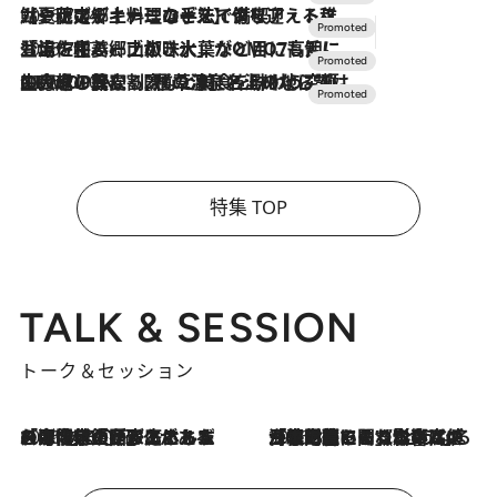
2026.7.24
【夏限定ディナーコース】旬を迎える稚鮎や花ズッキーニなどをイタリア・トスカーナの郷土料理の手法で満喫！
2026.7.17
「土佐和ハーブかき氷」がOMO7高知に登場！生姜、山椒、大葉など目にも舌にも涼を呼ぶ郷土の味
2026.7.10
NEW OPEN！【界 草津】名湯の地に誕生。趣の異なる2種の温泉と上州ならではの会席・蕎麦割烹など美食を味わう究極の癒やし旅
特集 TOP
TALK & SESSION
トーク＆セッション
2026.8.3
「今後値上げがあるとすれば…」「リスクがあるのは今年の冬」エネルギー専門家が語る、ホルムズ海峡封鎖が家庭にもたらす“ある心配”
2026.8.3
「住宅建てられない…」「サーチャージ料の高値が続いている」ホルムズ海峡封鎖による影響はいつまで続く？《エネルギー専門家に聞く“どうなる日本の暮らし”》