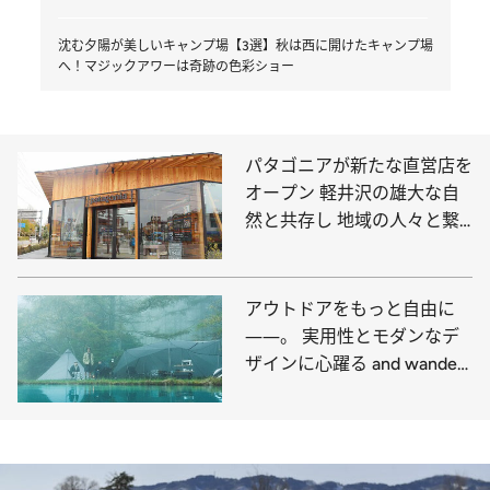
沈む夕陽が美しいキャンプ場【3選】秋は西に開けたキャンプ場
へ！マジックアワーは奇跡の色彩ショー
パタゴニアが新たな直営店を
オープン 軽井沢の雄大な自
然と共存し 地域の人々と繋
がる店舗を目指す
アウトドアをもっと自由に
――。 実用性とモダンなデ
ザインに心躍る and wander
のキャンプシリーズ