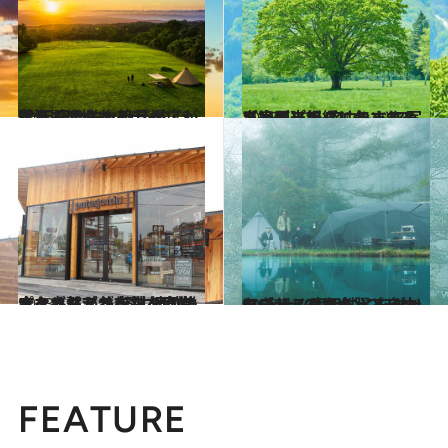
2023.9.1
雲海も観られるチャンス！ 圧倒的な絶景が広がる 天空のキャンプ場【3選】
ライフスタイル
2023.5.12
ゴールデングリーンシーズン到来！ アウトドア写真家がリアルにおすすめ【絶景】新緑に包まれるキャンプ場
ライフスタイル
2023.5.6
パタゴニアが新たな直営店をオープン 軽井沢の雄大な自然と共存し 地域の人々と繋がる店舗を目指す
ライフスタイル
2023.3.30
アウトドアをもっと自由に――。 実用性とモダンなデザインに心躍る and wanderのキャンプシリーズ
ライフスタイル
FEATURE