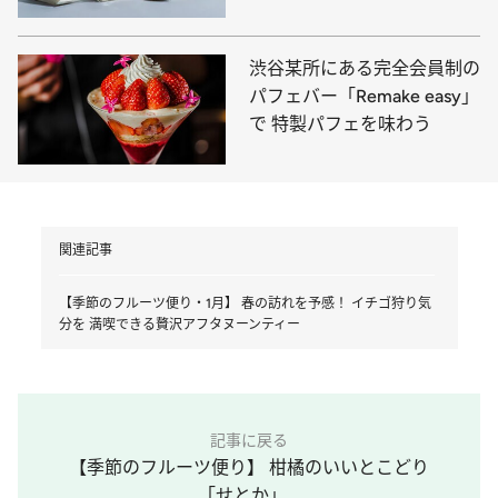
渋谷某所にある完全会員制の
パフェバー「Remake easy」
で 特製パフェを味わう
関連記事
【季節のフルーツ便り・1月】 春の訪れを予感！ イチゴ狩り気
分を 満喫できる贅沢アフタヌーンティー
記事に戻る
【季節のフルーツ便り】 柑橘のいいとこどり
「せとか」...