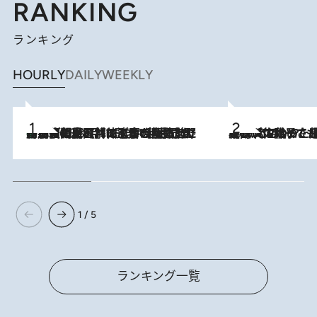
RANKING
ランキング
HOURLY
DAILY
WEEKLY
「最後に見られてよかった」上野動物園の東園パンダ舎が解体前に特別公開。8月16日まで延長されたパネル展と共に辿る“半世紀”のパンダ飼育《解体工事の図面あり》
2026.8.8
2026.8.5
【阿川佐和子さんの年とる力】なぜ70代で始めた趣味は“こんなに楽しい”のか？ ピアノ、俳句…スランプに陥っても続けられる“ある秘訣”とは
1 / 5
ランキング一覧