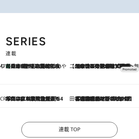
SERIES
連載
47都道府県の手みやげ ひんやりスイーツで夏を満喫
【兵庫県】この夏絶対食べたい 冷やしておいしいおやつ3選 淡路島の恵みをジェラートに集約
2026.8.8
【CREA×星野リゾート】唯一無二。癒しと発見が待つ場所へ
2026.8.7
【トンボの足水浴】ヒノキの香りに包まれて涼感マックス！約13℃の湧水かけ流しを避暑地「星野温泉 トンボの湯」で体験
CREA'S CHOICE
2026.8.7
「立川にも歌舞伎があるんだよ」 片岡仁左衛門・市川中車ら豪華座組みで4年目の立川立飛歌舞伎へ
田中稲の勝手に再ブーム
2026.8.7
「湘南乃風に憧れて」観客大盛上がりの“タオル回し”に、ラッパー顔負けの高速歌唱まで…さだまさし（74）のアグレッシブすぎる現在地
連載 TOP