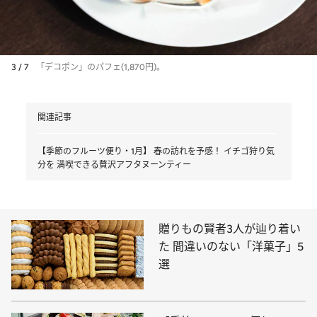
3 / 7
「デコポン」のパフェ(1,870円)。
関連記事
【季節のフルーツ便り・1月】 春の訪れを予感！ イチゴ狩り気
分を 満喫できる贅沢アフタヌーンティー
贈りもの賢者3人が辿り着い
た 間違いのない「洋菓子」5
選