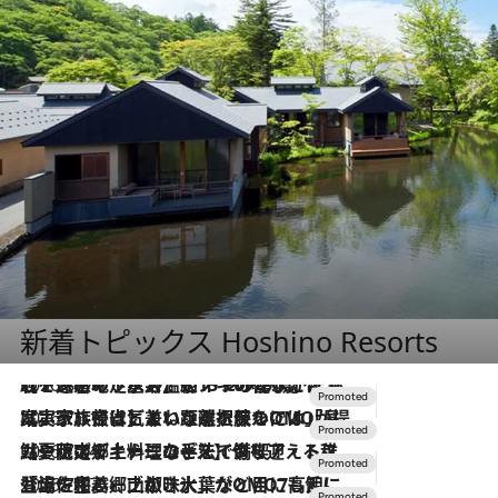
新着トピックス Hoshino Resorts
2026.8.7
【トンボの足水浴】ヒノキの香りに包まれて涼感マックス！約13℃の湧水かけ流しを避暑地「星野温泉 トンボの湯」で体験
2026.7.31
【ホテル帰省】という選択肢をOMOが提案。家族とほどよい距離を保つには「昼は実家、夜は気兼ねなくホテルで！」
2026.7.24
【夏限定ディナーコース】旬を迎える稚鮎や花ズッキーニなどをイタリア・トスカーナの郷土料理の手法で満喫！
2026.7.17
「土佐和ハーブかき氷」がOMO7高知に登場！生姜、山椒、大葉など目にも舌にも涼を呼ぶ郷土の味