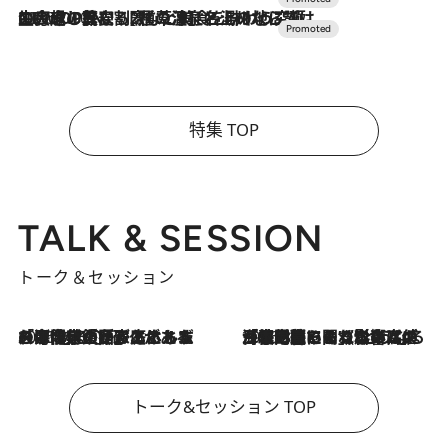
2026.7.10
NEW OPEN！【界 草津】名湯の地に誕生。趣の異なる2種の温泉と上州ならではの会席・蕎麦割烹など美食を味わう究極の癒やし旅
特集 TOP
TALK & SESSION
トーク＆セッション
2026.8.3
「今後値上げがあるとすれば…」「リスクがあるのは今年の冬」エネルギー専門家が語る、ホルムズ海峡封鎖が家庭にもたらす“ある心配”
2026.8.3
「住宅建てられない…」「サーチャージ料の高値が続いている」ホルムズ海峡封鎖による影響はいつまで続く？《エネルギー専門家に聞く“どうなる日本の暮らし”》
トーク&セッション TOP