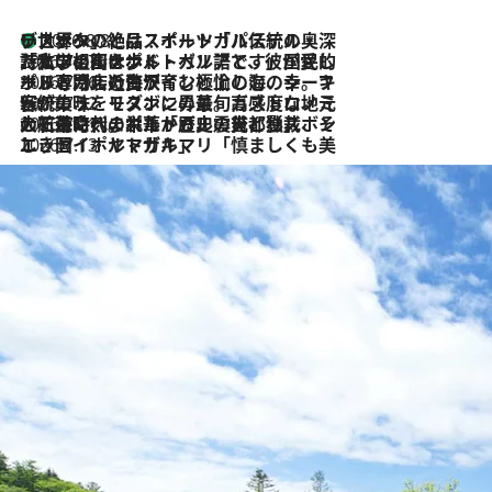
リスボンの絶品スイーツ「パステル・デ・ナタ」とは？ポルトガル伝統の奥深い世界へ
2026.8.8
2026.7.27
「私の祖国はポルトガル語です」国民的詩人フェルナンド・ペソアと、彼が愛した文学の街を歩く
2026.7.26
ポルトガル近海が育む極上の海の幸。キリリと冷えた白ワインと愉しむ、シーフード専門店の贅沢
2026.7.22
伝統の味をモダンに昇華。高感度な地元客が集う、リスボンの最旬ガストロノミー
2026.7.21
大航海時代の栄華から、震災、独裁、そして革命へ。ポルトガル・首都リスボンの石畳に刻まれた「歴史の光と影」
2026.7.13
エッセイ・ヤマザキマリ「慎ましくも美しき国 ポルトガル」