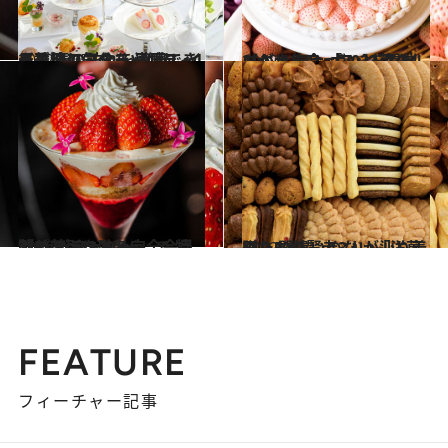
2022.1.25
【季節のフルーツ便り・1月】 春の訪れを予感！ イチゴ狩り気分を 満喫できる贅沢アフタヌーンティー
グルメ
2022.1.30
【キル フェ ボン】苺タルトが大集合 「2022 ストロベリーフェア」を開催
グルメ
2022.1.3
渋谷某所にある完全会員制の パフェバー「Remake easy」で 特製パフェを味わう
グルメ
2022.1.7
贈りもの賢者3人が辿り着いた 間違いのない「洋菓子」5選
グルメ
FEATURE
フィーチャー記事