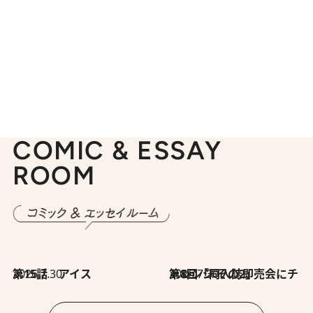
COMIC & ESSAY
ROOM
2026.7.30
第15話 アイス
2026.7.30
第8回「同人誌即売会にチャレンジ その2」