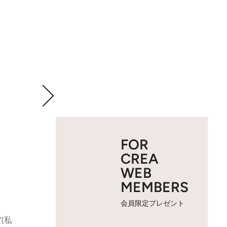
FOR
CREA
WEB
MEMBERS
会員限定プレゼント
(私
2 / 4
レ ズール ドゥ パルファン ルール 