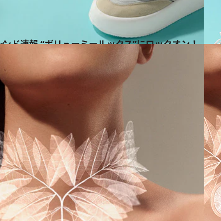
ンド速報 “ボリューミールックス”にロックオン！
イ