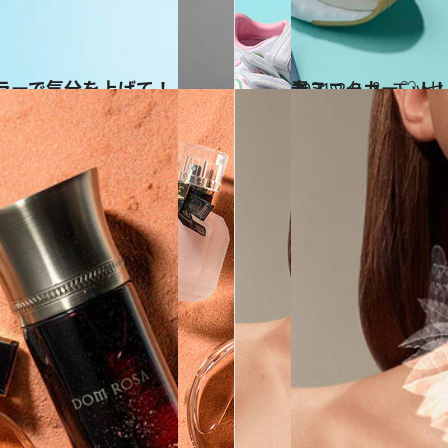
カラーで気分を上げて！
2021.2.9
春スニーカー♡トレ
コミック ＆ エッセ