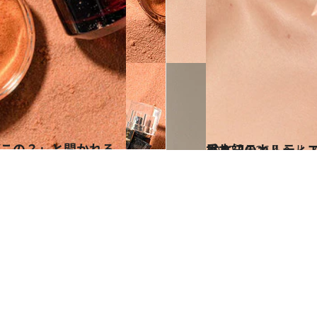
2020.10.26
日本初のカルティエ新作フレグランス 「生きた自然」を彷彿とさせる香り♡
ビューティ＆ヘル