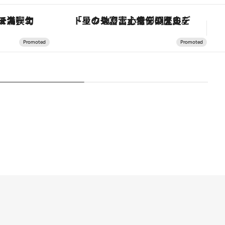
」でデジタルデトックス。冨士信仰の歴史を辿り、心身を調える。
「土佐和ハーブかき氷」がOMO7高知に登場！生姜、山椒、大葉など目にも舌にも涼を呼