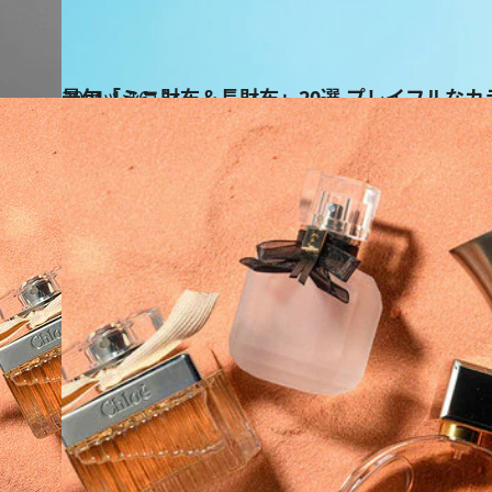
2021.1.16
最旬「ミニ財布＆長財布」20選 プレイフルな
ファッション