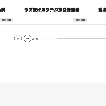
ヴァシュロン・コンスタンタン「オーヴァーシーズ・オートマティック」。旅愛好家のお気に入りコレクションから、ジェンダーレスな新作が登場
「大事なのは地域の意識を変えること」。ロレックス賞受賞の自然保護活動家が実現させたナイジェリアの自然環境の復活
3
/
6