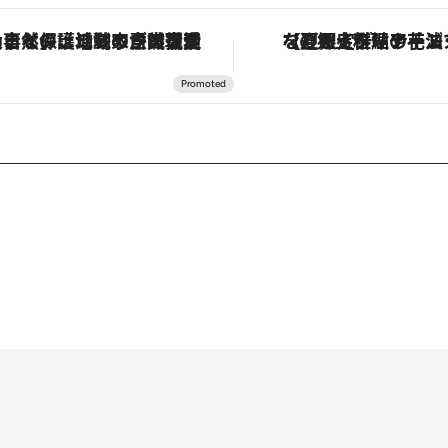
【夏限定ディナーコース】旬を迎える稚鮎や花ズッキーニなどをイタリア・トスカーナの郷土料理の手法で満喫！
「星のや富士