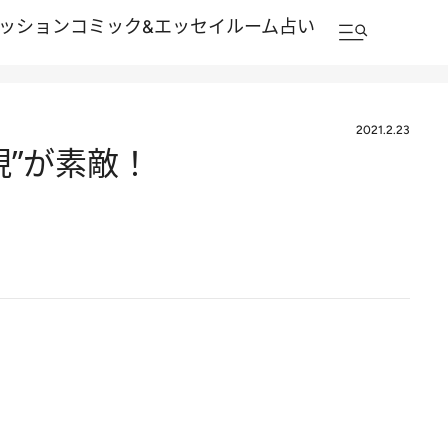
ッション
コミック&エッセイルーム
占い
2021.2.23
現”が素敵！