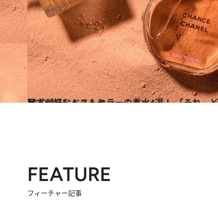
2020.9.24
万人が好むベストセラーの香水4選！ 「それ、どこの？」と聞かれるはず♡
ビューティ＆ヘルス
FEATURE
フィーチャー記事