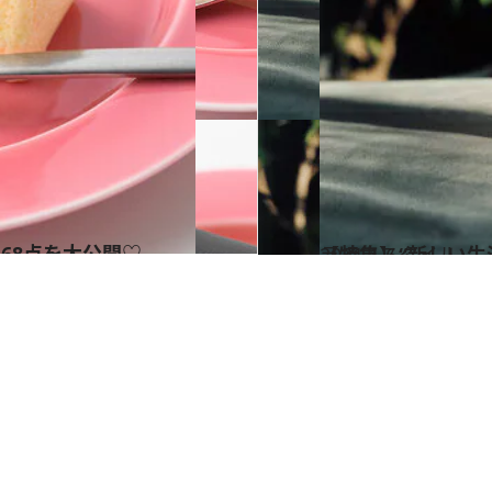
68点を大公開♡
2021.1.6
【特集】“新しい生
ライフスタイル