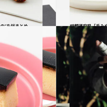
もの”を総まとめ
2020.12.7
47都道府県「手み
グルメ