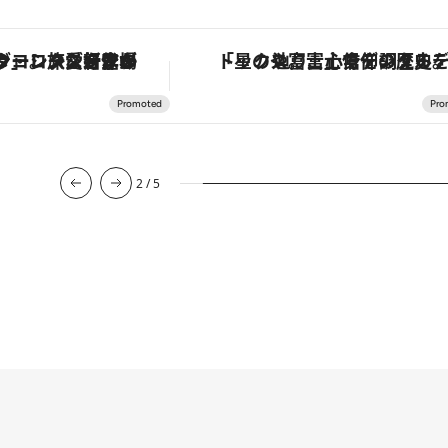
ヴァシュロン・コンスタンタン「オーヴァーシーズ・オートマティック」。旅愛好家のお気に入りコレクションから、ジェンダーレスな新作が登場
「星のや富士」でデジタルデトックス。冨士信仰の歴史を辿り、心身を調える
2
/
5