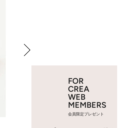
FOR
CREA
WEB
MEMBERS
会員限定プレゼント
2 / 3
能登名物 おだまき 各130円