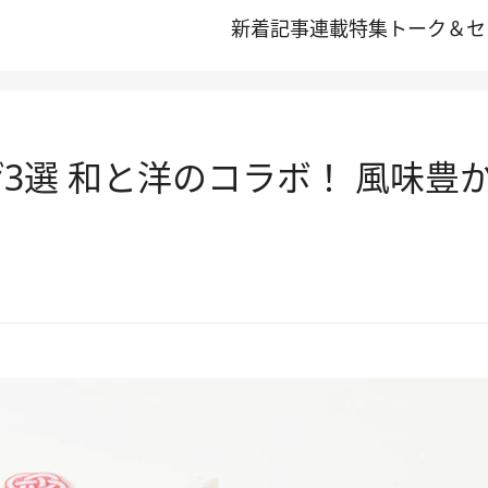
新着記事
連載
特集
トーク＆セ
げ3選 和と洋のコラボ！ 風味豊