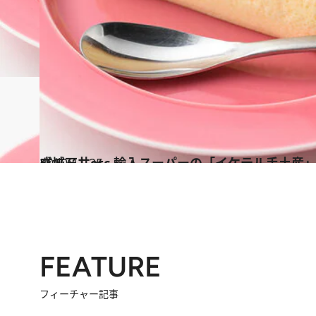
2020.11.25
成城石井etc 輸入スーパーの「イケテル手土産」
グルメ
FEATURE
フィーチャー記事