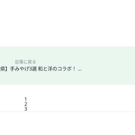
記事に戻る
川県】手みやげ3選 和と洋のコラボ！ ...
1
2
3