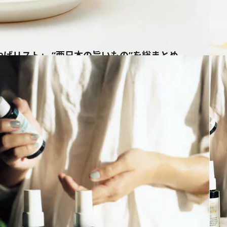
やげリスト」 “西日本の旨いもの”を総まとめ