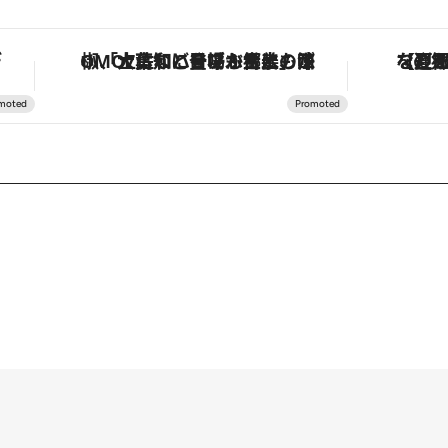
。
「土佐和ハーブかき氷」がOMO7高知に登場！生姜、山椒、大葉など目にも舌にも涼を呼ぶ郷土の味
【夏限定ディナー