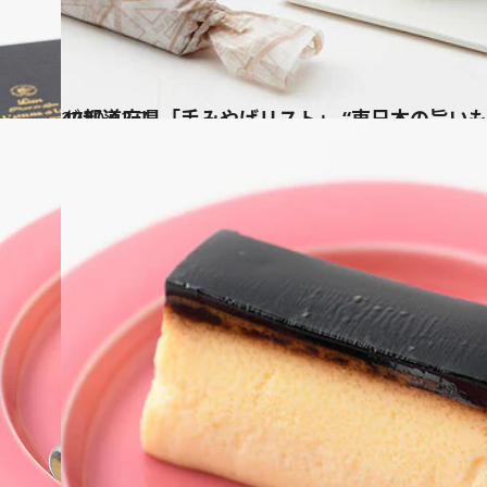
2020.12.7
47都道府県「手みやげリスト」 “東日本の旨い
グルメ