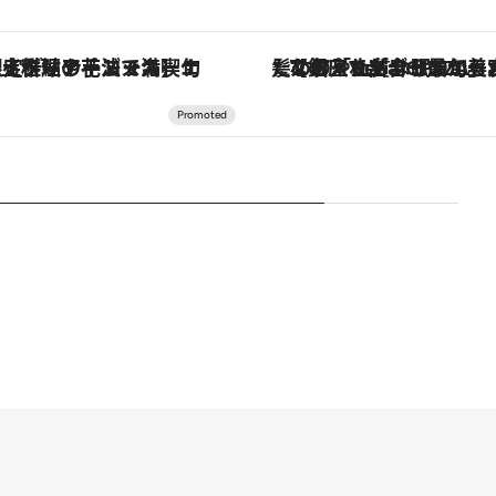
コース】旬を迎える稚鮎や花ズッキーニなどをイタリア・トスカーナの郷土料理の手法で満喫！