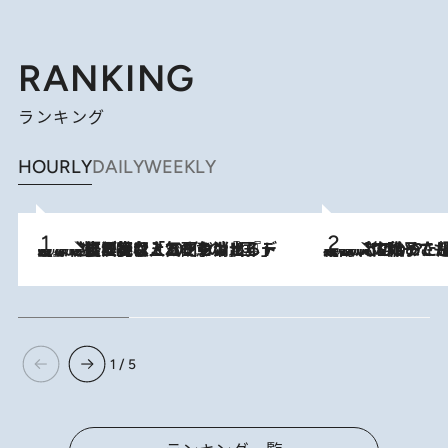
RANKING
ランキング
HOURLY
DAILY
WEEKLY
2026.8.5
【なぜ吉沢亮は「気配を消せる」のか？】興行収入208億の『国宝』を経て挑むミュージカル『ディア・エヴァン・ハンセン』。トップ俳優が舞台上でさらけ出した“孤独”とは
2026.8.5
【阿川佐和子さんの年とる力】なぜ70代で始めた趣味は“こんなに楽しい”のか？ ピアノ、俳句…スランプに陥っても続けられる“ある秘訣”とは
1 / 5