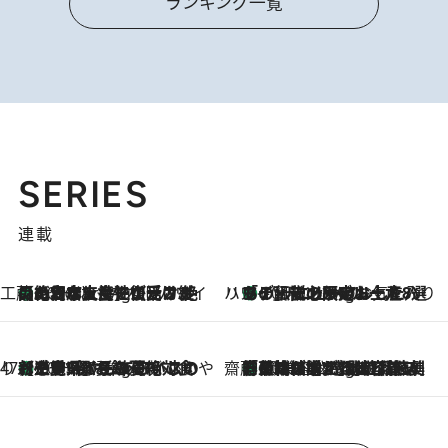
ランキング一覧
SERIES
連載
工藤まやのおもてなしハワイ
【ハワイ土産】ローカルの絶大な支持で復活！ 絶品の幻クッキー《元ファンの日本人女性が受け継いだ名店》
10 Hours Ago
ハワイ賢者 リサのお気に入りリスト
あの伝説の限定トートも！ リニューアルした「ディーン＆デルーカ ハワイ」で必須のお土産8選
10 Hours Ago
47都道府県の手みやげ ひんやりスイーツで夏を満喫
【三重県】この夏絶対食べたい 冷やしておいしいおやつ3選 お餅×アイスの新感覚スイーツ
10 Hours Ago
齋藤 薫 美容脳ルネサンス
「荷物が増えるほど旅ストレスは増す」美容ジャーナリストがたどり着いた最終結論。“化粧品を劇的に減らす”感動の凝縮美容とは
10 Hours Ago