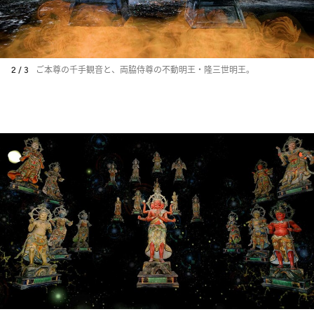
2 / 3
ご本尊の千手観音と、両脇侍尊の不動明王・隆三世明王。