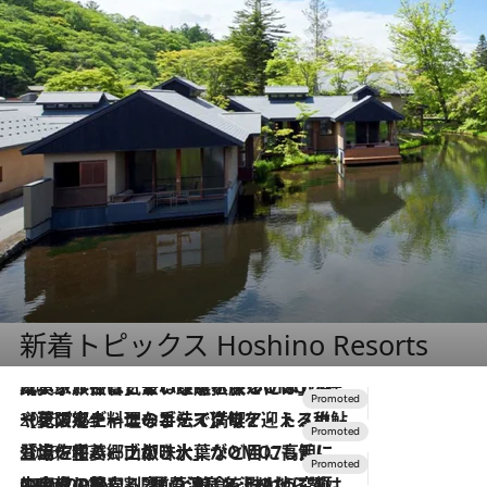
新着トピックス Hoshino Resorts
2026.7.31
【ホテル帰省】という選択肢をOMOが提案。家族とほどよい距離を保つには「昼は実家、夜は気兼ねなくホテルで！」
2026.7.24
【夏限定ディナーコース】旬を迎える稚鮎や花ズッキーニなどをイタリア・トスカーナの郷土料理の手法で満喫！
2026.7.17
「土佐和ハーブかき氷」がOMO7高知に登場！生姜、山椒、大葉など目にも舌にも涼を呼ぶ郷土の味
2026.7.10
NEW OPEN！【界 草津】名湯の地に誕生。趣の異なる2種の温泉と上州ならではの会席・蕎麦割烹など美食を味わう究極の癒やし旅