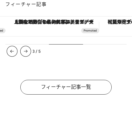
フィーチャー記事
【銀座で出合う最旬美容】美髪ケアや上質な眠り…セルフケアのアップデートから、特別な名入れギフトまで。大人のための「ReFa GINZA」クルーズ
【夏限定ディナーコース】旬を迎
3
/
5
フィーチャー記事一覧