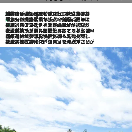
「荷物が増えるほど旅ストレスは増す」美容ジャーナリストがたどり着いた最終結論。“化粧品を劇的に減らす”感動の凝縮美容とは
10 Hours Ago
「旅先には金髪ウィッグを持参」日本と同じメイクでは損してる!? 美容ジャーナリストが提案する“掟破りの旅美容”とは
10 Hours Ago
【厳選旅コスメ】「身軽さ＆UV対策重視！」ヘアアーティストshucoが選んだ夏旅ベストコスメを発表【Mサイズジップ】
10 Hours Ago
2026.8.5
【厳選旅コスメ】国内をあちこち移動する河井菜摘が選んだ夏旅ベストコスメ発表！「リラックスアイテムはマスト」【Mサイズジップ】
2026.8.4
【厳選旅コスメ】「紫外線＆乾燥対策しながらメイク感も！」ヘア＆メイクGeorgeが選んだ夏旅ベストコスメを発表！【Mサイズジップ】
2026.8.3
【厳選旅コスメ】「保湿もタイパ重視！」“サウナ好き”タレント清水みさとが愛用する夏旅ベストコスメを発表！【Mサイズジップ】