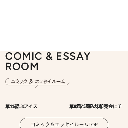
COMIC & ESSAY
ROOM
2026.7.30
第15話 アイス
2026.7.30
第8回「同人誌即売会にチャレンジ その2」
コミック＆エッセイルームTOP