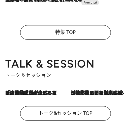
特集 TOP
TALK & SESSION
トーク＆セッション
2026.8.3
「今後値上げがあるとすれば…」「リスクがあるのは今年の冬」エネルギー専門家が語る、ホルムズ海峡封鎖が家庭にもたらす“ある心配”
2026.8.3
「住宅建てられない…」「サーチャージ料の高値が続いている」ホルムズ海峡封鎖による影響はいつまで続く？《エネルギー専門家に聞く“どうなる日本の暮らし”》
トーク&セッション TOP