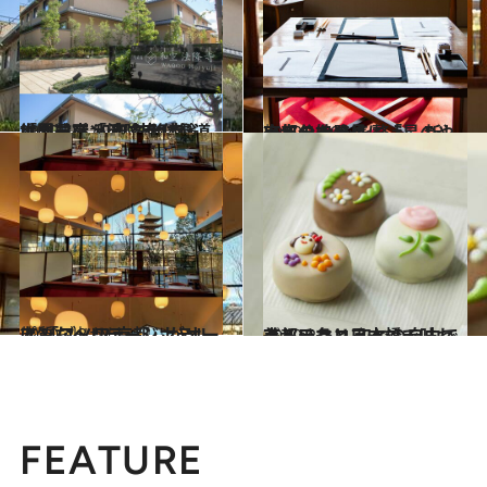
2020.1.1
世界遺産「法隆寺」参道にオープン 和文化体験「門前宿 和空 法隆寺」
旅＆お出かけ
2020.1.19
一年の始まりに「星のや京都」で 心を整え、新しい自分を発見
旅＆お出かけ
2020.4.8
上質なヘリテージホテルに 「ブノワ 京都」がオープン
旅＆お出かけ
2020.2.2
京都三条と日本橋で味わえるチョコ 和との自由で美しいマリアージュ
グルメ
FEATURE