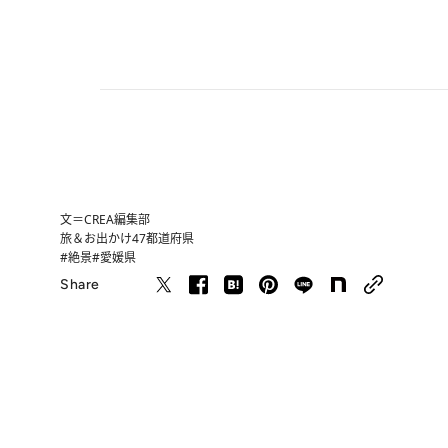
文＝CREA編集部
旅＆お出かけ
47都道府県
#絶景
#愛媛県
Share