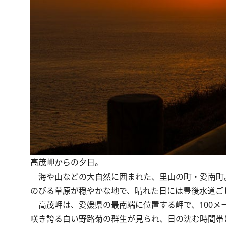
高茂岬からの夕日。
海や山などの大自然に囲まれた、里山の町・愛南町
のびる草原が穏やかな地で、晴れた日には豊後水道ご
高茂岬は、愛媛県の最南端に位置する岬で、100メ
咲き誇る白い野路菊の群生が見られ、日の沈む時間帯