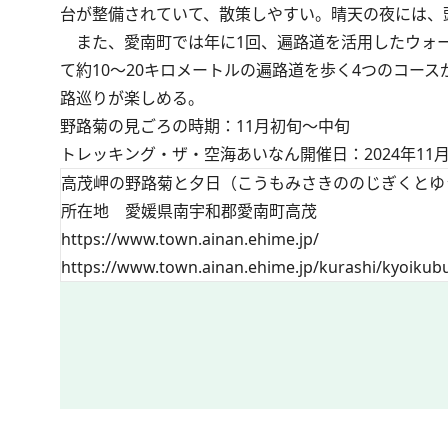
台が整備されていて、散策しやすい。晴天の夜には、
また、愛南町では年に1回、遍路道を活用したウォー
て約10〜20キロメートルの遍路道を歩く4つのコー
路巡りが楽しめる。
野路菊の見ごろの時期：11月初旬～中旬
トレッキング・ザ・空海あいなん開催日：2024年11月
高茂岬の野路菊と夕日（こうもみさきののじぎくとゆ
所在地 愛媛県南宇和郡愛南町高茂
https://www.town.ainan.ehime.jp/
https://www.town.ainan.ehime.jp/kurashi/kyoikubu