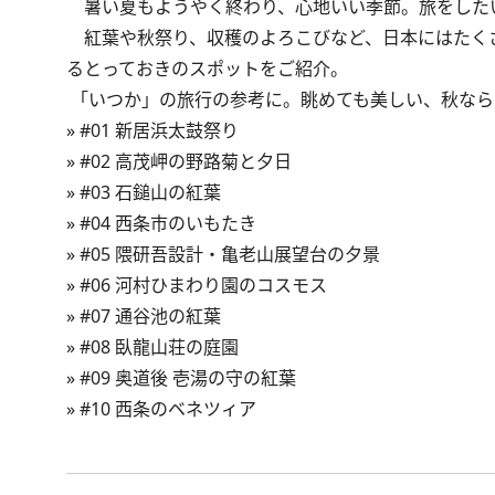
暑い夏もようやく終わり、心地いい季節。旅をした
紅葉や秋祭り、収穫のよろこびなど、日本にはたく
るとっておきのスポットをご紹介。
「いつか」の旅行の参考に。眺めても美しい、秋なら
»
#01 新居浜太鼓祭り
»
#02 高茂岬の野路菊と夕日
»
#03 石鎚山の紅葉
»
#04 西条市のいもたき
»
#05 隈研吾設計・亀老山展望台の夕景
»
#06 河村ひまわり園のコスモス
»
#07 通谷池の紅葉
»
#08 臥龍山荘の庭園
»
#09 奥道後 壱湯の守の紅葉
»
#10 西条のベネツィア