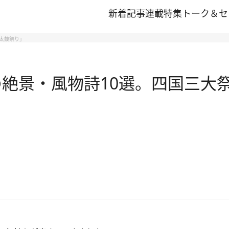
新着記事
連載
特集
トーク＆セ
浜太鼓祭り」
の絶景・風物詩10選。四国三大