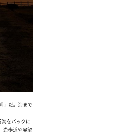
岬」だ。海まで
青海をバックに
、遊歩道や展望