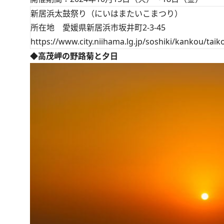
新居浜太鼓祭り（にいはまたいこまつり）
所在地 愛媛県新居浜市坂井町2-3-45
https://www.city.niihama.lg.jp/soshiki/kankou/tai
◆高茂岬の野路菊と夕日