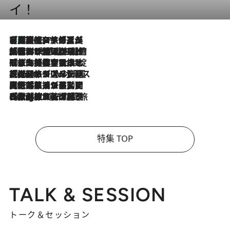
イ！
【厳選旅コスメ】「多機能アイテムがメイン！」旅好き美容エディターが選んだ夏旅ベストコスメを発表【Mサイズジップ】
2026.8.7
2026.8.6
「荷物が増えるほど旅ストレスは増す」美容ジャーナリストがたどり着いた最終結論。“化粧品を劇的に減らす”感動の凝縮美容とは
2026.8.6
「旅先には金髪ウィッグを持参」日本と同じメイクでは損してる!? 美容ジャーナリストが提案する“掟破りの旅美容”とは
2026.8.6
【厳選旅コスメ】「身軽さ＆UV対策重視！」ヘアアーティストshucoが選んだ夏旅ベストコスメを発表【Mサイズジップ】
2026.8.5
【厳選旅コスメ】国内をあちこち移動する河井菜摘が選んだ夏旅ベストコスメ発表！「リラックスアイテムはマスト」【Mサイズジップ】
2026.8.4
【厳選旅コスメ】「紫外線＆乾燥対策しながらメイク感も！」ヘア＆メイクGeorgeが選んだ夏旅ベストコスメを発表！【Mサイズジップ】
特集 TOP
TALK & SESSION
トーク＆セッション