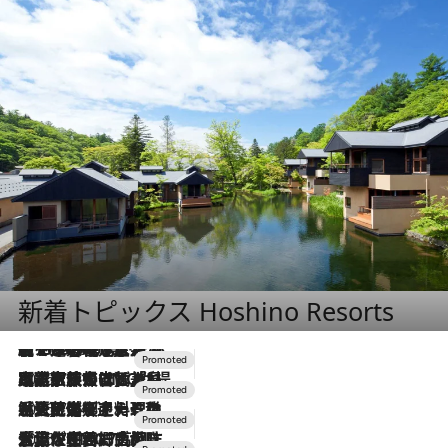
新着トピックス Hoshino Resorts
【トンボの足水浴】ヒノキの香りに包まれて涼感マックス！約13℃の湧水かけ流しを避暑地「星野温泉 トンボの湯」で体験
2026.8.7
2026.7.31
【ホテル帰省】という選択肢をOMOが提案。家族とほどよい距離を保つには「昼は実家、夜は気兼ねなくホテルで！」
2026.7.24
【夏限定ディナーコース】旬を迎える稚鮎や花ズッキーニなどをイタリア・トスカーナの郷土料理の手法で満喫！
2026.7.17
「土佐和ハーブかき氷」がOMO7高知に登場！生姜、山椒、大葉など目にも舌にも涼を呼ぶ郷土の味