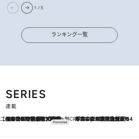
1 / 5
ランキング一覧
SERIES
連載
【CREA×星野リゾート】唯一無二。癒しと発見が待つ場所へ
【トンボの足水浴】ヒノキの香りに包まれて涼感マックス！約13℃の湧水かけ流しを避暑地「星野温泉 トンボの湯」で体験
2026.8.7
CREA'S CHOICE
「立川にも歌舞伎があるんだよ」 片岡仁左衛門・市川中車ら豪華座組みで4年目の立川立飛歌舞伎へ
2026.8.7