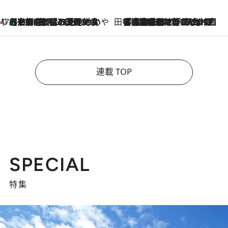
47都道府県の手みやげ ひんやりスイーツで夏を満喫
【京都府】この夏絶対食べたい 冷やしておいしいおやつ3選 ひと口目から心を掴む新緑のテリーヌ
2026.8.7
田中稲の勝手に再ブーム
「湘南乃風に憧れて」観客大盛上がりの“タオル回し”に、ラッパー顔負けの高速歌唱まで…さだまさし（74）のアグレッシブすぎる現在地
2026.8.7
連載 TOP
SPECIAL
特集