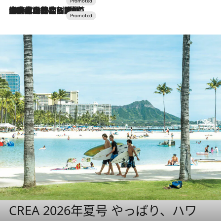
2026.7.10
NEW OPEN！【界 草津】名湯の地に誕生。趣の異なる2種の温泉と上州ならではの会席・蕎麦割烹など美食を味わう究極の癒やし旅
CREA 2026年夏号 やっぱり、ハワ