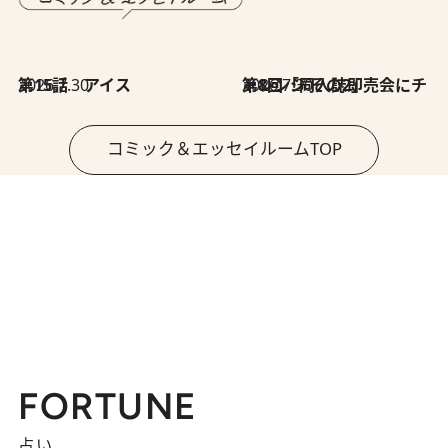
2026.7.30
第15話 アイス
2026.7.30
第8回「同人誌即売会にチャレンジ その2」
コミック＆エッセイルームTOP
FORTUNE
占い