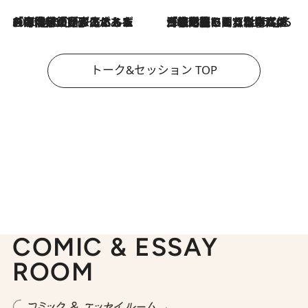
2026.8.3
「今後値上げがあるとすれば…」「リスクがあるのは今年の冬」エネルギー専門家が語る、ホルムズ海峡封鎖が家庭にもたらす“ある心配”
2026.8.3
「住宅建てられない…」「サーチャージ料の高値が続いている」ホルムズ海峡封鎖による影響はいつまで続く？《エネルギー専門家に聞く“どうなる日本の暮らし”》
トーク&セッション TOP
COMIC & ESSAY
ROOM