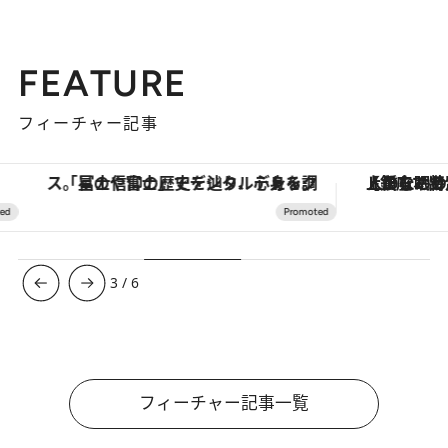
FEATURE
フィーチャー記事
「星のや富士」でデジタルデトックス。冨士信仰の歴史を辿り、心身を調える。
【銀座で出合う最旬美容】美髪ケアや上質な眠
3
/
6
フィーチャー記事一覧