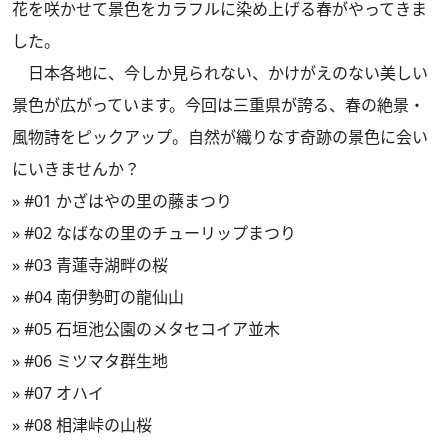
花を咲かせて景色をカラフルに染め上げる春がやってきま
した。
日本各地に、今しか見られない、かけがえのない美しい
景色が広がっています。今回は三重県が誇る、春の絶景・
風物詩をピックアップ。自然が織りなす奇跡の景色に会い
にいきませんか？
»
#01 かざはやの里の藤まつり
»
#02 なばなの里のチューリップ
まつり
»
#03 青蓮寺湖畔の桜
»
#04 南伊勢町の龍仙山
»
#05 石垣池公園のメタセコイア並木
»
#06 ミツマタ群生地
»
#07 オハイ
»
#08 相津峠の山桜