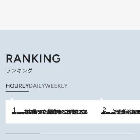
RANKING
ランキング
HOURLY
DAILY
WEEKLY
2026.8.5
【阿川佐和子さんの年とる力】なぜ70代で始めた趣味は“こんなに楽しい”のか？ ピアノ、俳句…スランプに陥っても続けられる“ある秘訣”とは
2026.8.5
下町風情あふれる台北屈指の人気エリア・大稲埕でセンスのいい台湾土産《ヴィン