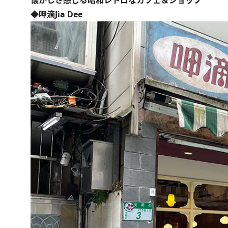
懐かしさ感じる昭和レトロなカフェ＆ショップ
◆呷滴Jia Dee