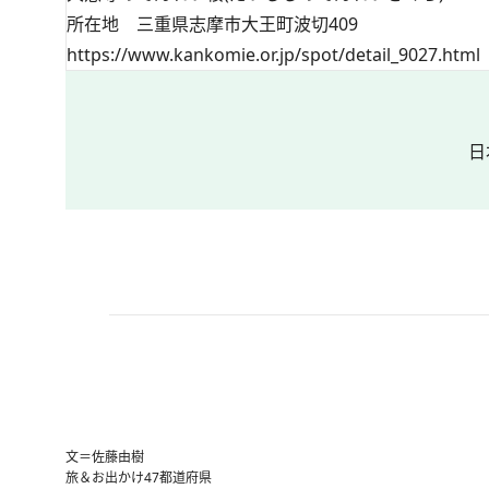
所在地 三重県志摩市大王町波切409
https://www.kankomie.or.jp/spot/detail_9027.html
日
文＝佐藤由樹
旅＆お出かけ
47都道府県