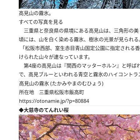
高見山の霧氷。
すべての写真を見る
三重県と奈良県の県境にある高見山は、三角形の美し
頃には、山を白く染める霧氷、樹氷の光景が見られる
「松阪市西部、室生赤目青山国定公園に指定される香肌峡
けられた山々が連なっています。
第4座の高見山は『関西のマッターホルン』と呼ばれ
で、高見ブルーといわれる青空と霧氷のハイコントラス
高見山の霧氷 (たかみやまのむひょう)
所在地 三重県松阪市飯高町
https://otonamie.jp/?p=80884
◆大慈寺のてんれい桜