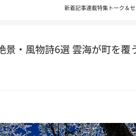
新着記事
連載
特集
トーク＆セ
冬の絶景・風物詩6選 雲海が町を