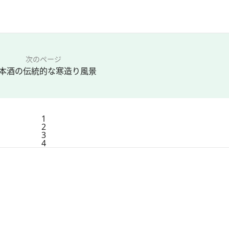
次のページ
本酒の伝統的な寒造り風景
1
2
3
4