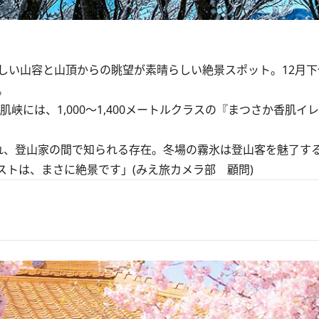
い山容と山頂からの眺望が素晴らしい絶景スポット。12月下
。
には、1,000～1,400メートルクラスの『まつさか香肌イ
、登山家の間で知られる存在。冬場の霧氷は登山客を魅了す
トは、まさに絶景です」(みえ旅カメラ部 顧問)