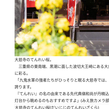
大慈寺のてんれい桜。
三重県の東南端、黒潮に面した波切大王崎にある大
に彩る。
「九鬼水軍の強者たちがひっそりと眠る大慈寺では、
誇ります。
『てんれい』の名の由来である先代典嶺和尚が丹精込
灯台から眺めるのもおすすめですよ」(みえ旅カメラ部
大慈寺のてんれい桜(だいじじのてんれいざくら)