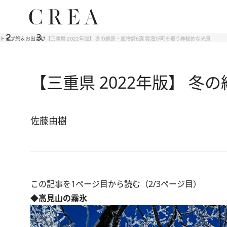
トップ
旅＆お出かけ
【三重県 2022年版】 冬の絶景・風物詩6選 雲海が町を覆う神秘的な光景
【三重県 2022年版】 
佐藤由樹
この記事を1ページ目から読む（2/3ページ目）
◆高見山の霧氷