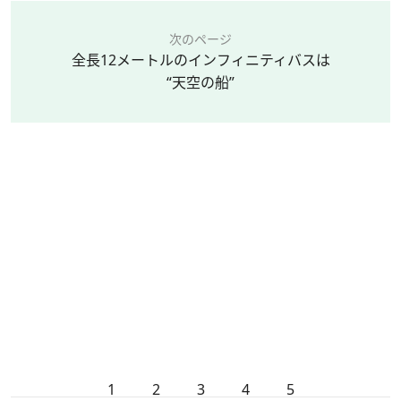
次のページ
全長12メートルのインフィニティバスは
“天空の船”
1
2
3
4
5