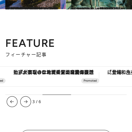
2022.10.13
【秋の絶景画像】2022年版 北海道・東北エリアの秋の絶景＆風物詩の画像(42点)をチェック！
旅＆お出かけ
2022.8.27
【2022年】47都道府県の ひとりにいい温泉宿リスト118選！ ～静岡県篇～
旅＆お出かけ
FEATURE
フィーチャー記事
「大事なのは地域の意識を変えること」。ロレックス賞受賞の自然保護活動家が実現させたナイジェリアの自然環境の復活
3
/
6