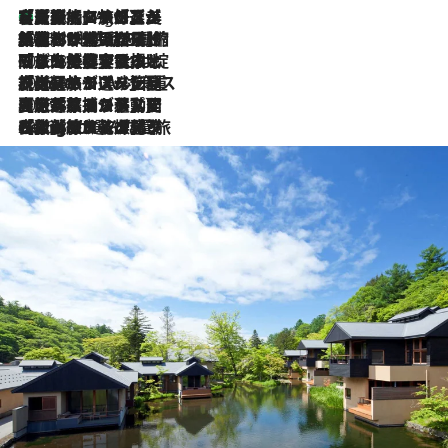
【厳選旅コスメ】「多機能アイテムがメイン！」旅好き美容エディターが選んだ夏旅ベストコスメを発表【Mサイズジップ】
1 Hour Ago
2026.8.6
「荷物が増えるほど旅ストレスは増す」美容ジャーナリストがたどり着いた最終結論。“化粧品を劇的に減らす”感動の凝縮美容とは
2026.8.6
「旅先には金髪ウィッグを持参」日本と同じメイクでは損してる!? 美容ジャーナリストが提案する“掟破りの旅美容”とは
2026.8.6
【厳選旅コスメ】「身軽さ＆UV対策重視！」ヘアアーティストshucoが選んだ夏旅ベストコスメを発表【Mサイズジップ】
2026.8.5
【厳選旅コスメ】国内をあちこち移動する河井菜摘が選んだ夏旅ベストコスメ発表！「リラックスアイテムはマスト」【Mサイズジップ】
2026.8.4
【厳選旅コスメ】「紫外線＆乾燥対策しながらメイク感も！」ヘア＆メイクGeorgeが選んだ夏旅ベストコスメを発表！【Mサイズジップ】