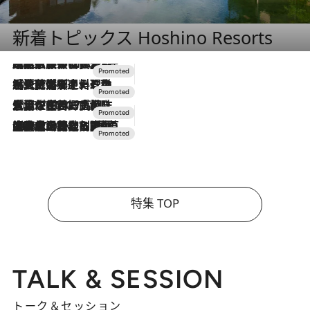
新着トピックス Hoshino Resorts
2026.7.31
【ホテル帰省】という選択肢をOMOが提案。家族とほどよい距離を保つには「昼は実家、夜は気兼ねなくホテルで！」
2026.7.24
【夏限定ディナーコース】旬を迎える稚鮎や花ズッキーニなどをイタリア・トスカーナの郷土料理の手法で満喫！
2026.7.17
「土佐和ハーブかき氷」がOMO7高知に登場！生姜、山椒、大葉など目にも舌にも涼を呼ぶ郷土の味
2026.7.10
NEW OPEN！【界 草津】名湯の地に誕生。趣の異なる2種の温泉と上州ならではの会席・蕎麦割烹など美食を味わう究極の癒やし旅
特集 TOP
TALK & SESSION
トーク＆セッション