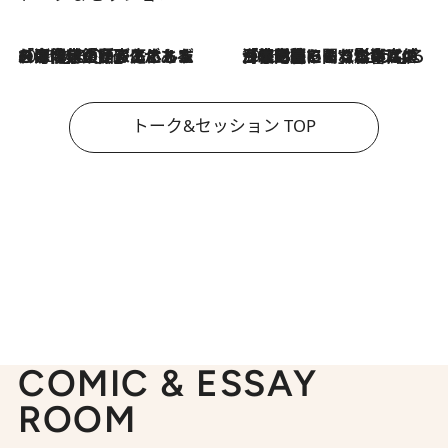
2026.8.3
「今後値上げがあるとすれば…」「リスクがあるのは今年の冬」エネルギー専門家が語る、ホルムズ海峡封鎖が家庭にもたらす“ある心配”
2026.8.3
「住宅建てられない…」「サーチャージ料の高値が続いている」ホルムズ海峡封鎖による影響はいつまで続く？《エネルギー専門家に聞く“どうなる日本の暮らし”》
トーク&セッション TOP
COMIC & ESSAY
ROOM