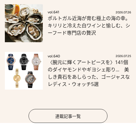
vol.641
2026.07.26
ポルトガル近海が育む極上の海の幸。
キリリと冷えた白ワインと愉しむ、シ
ーフード専門店の贅沢
vol.640
2026.07.25
〈腕元に輝くアートピースを〉141個
のダイヤモンドやギヨシェ彫り... 美
しき貴石をあしらった、ゴージャスな
レディス・ウォッチ5選
連載記事一覧