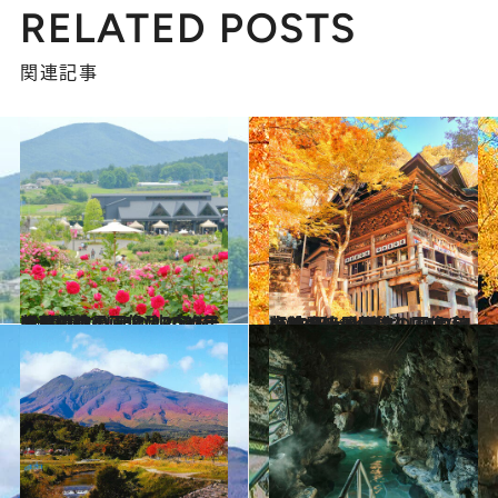
RELATED POSTS
関連記事
2022.10.23
【秋の絶景画像】2022年版 関東エリアの秋の絶景＆風物詩の画像(43点)をチェック！
旅＆お出かけ
2022.10.14
【秋の絶景画像】2022年版 中部・北陸エリアの秋の絶景＆風物詩の画像(51点)をチェック！
旅＆お出かけ