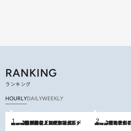
RANKING
ランキング
HOURLY
DAILY
WEEKLY
2026.8.5
【なぜ吉沢亮は「気配を消せる」のか？】興行収入208億の『国宝』を経て挑むミュージカル『ディア・エヴァン・ハンセン』。トップ俳優が舞台上でさらけ出した“孤独”とは
2026.8.3
《「文士の子ども被害者の会」発足！》阿川佐和子（72）が語る遠藤周作に北杜夫、劇作家・矢代静一の子どもたちの“文豪プライベート事件簿”