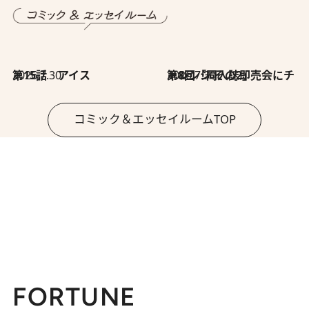
2026.7.30
第15話 アイス
2026.7.30
第8回「同人誌即売会にチャレンジ その2」
コミック＆エッセイルームTOP
FORTUNE