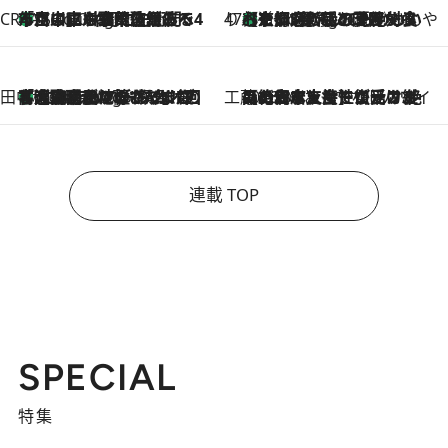
CREA'S CHOICE
「立川にも歌舞伎があるんだよ」 片岡仁左衛門・市川中車ら豪華座組みで4年目の立川立飛歌舞伎へ
1 Hour Ago
47都道府県の手みやげ ひんやりスイーツで夏を満喫
【京都府】この夏絶対食べたい 冷やしておいしいおやつ3選 ひと口目から心を掴む新緑のテリーヌ
1 Hour Ago
田中稲の勝手に再ブーム
「湘南乃風に憧れて」観客大盛上がりの“タオル回し”に、ラッパー顔負けの高速歌唱まで…さだまさし（74）のアグレッシブすぎる現在地
6 Hours Ago
工藤まやのおもてなしハワイ
2026.8.6
【ハワイ土産】ローカルの絶大な支持で復活！ 絶品の幻クッキー《元ファンの日本人女性が受け継いだ名店》
連載 TOP
SPECIAL
特集